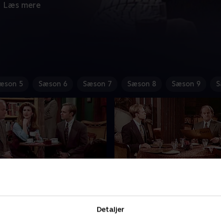
Læs mere
æson 5
Sæson 6
Sæson 7
Sæson 8
Sæson 9
S
Club
19. Someone to Watch 
r søskenderivalisering, da
Opmærksomheden fra en e
Detaljer
g Niles konkurrerer om
får Fraisier til at tro, at han