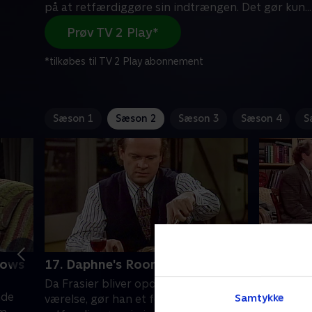
på at retfærdiggøre sin indtrængen. Det gør kun
...
Prøv TV 2 Play*
*tilkøbes til TV 2 Play abonnement
Sæson 1
Sæson 2
Sæson 3
Sæson 4
S
hows
17. Daphne's Room
18. The 
Da Frasier bliver opdaget på Daphnes
Der opstå
nde
Samtykke
værelse, gør han et forsøg på at
Frasier o