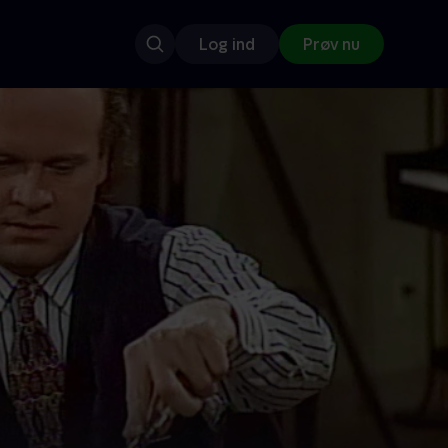
Log ind
Prøv nu