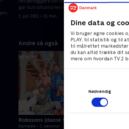
am
retfærdiggøre sin indtrængen. Det
medlemska
gør kun situationen værre.
for mænd
gen,
1. juli 2021 • 21 min
1. juli 2021
Dine data og coo
Vi bruger egne cookies o
PLAY, til statistik og ti
Andre så også
til målrettet markedsfør
du kan altid trække dit s
mere om hvordan TV 2 be
Nødvendig
Robssons (dansk tale)
Komedie • 1 sæsoner