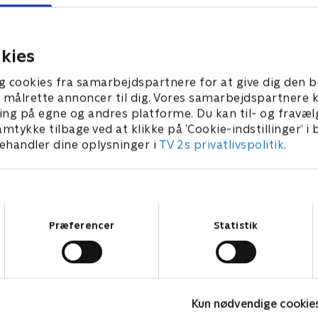
b i en eksklusiv klub kun
for en besat stalker.
.
1. juli 2021 • 21 min
 • 21 min
kies
g cookies fra samarbejdspartnere for at give dig den b
l at målrette annoncer til dig. Vores samarbejdspartner
ing på egne og andres platforme. Du kan til- og fravæl
amtykke tilbage ved at klikke på ’Cookie-indstillinger’ i
handler dine oplysninger i
TV 2s privatlivspolitik
.
Samtykkevalg
Præferencer
Statistik
Bert (dansk tale)
L
Kun nødvendige cookie
Komedie • 1 sæsoner
K