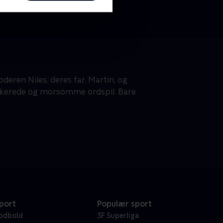
oderen Niles, deres far, Martin, og
stikerede og morsomme ordspil. Bare
port
Populær sport
odbold
3F Superliga