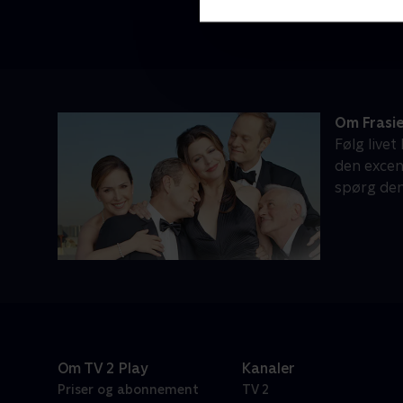
Om Frasi
Følg livet
den excen
spørg den 
Om TV 2 Play
Kanaler
Priser og abonnement
TV 2