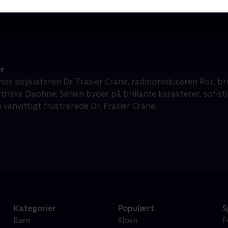
er
 hos psykiateren Dr. Frasier Crane, radioproduceren Roz, br
triske Daphne. Serien byder på brillante karakterer, sofi
vanvittigt frustrerede Dr. Frasier Crane.
Kategorier
Populært
S
Børn
Klovn
F