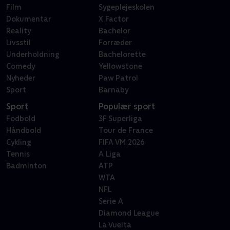
Film
Sygeplejeskolen
Dokumentar
X Factor
Reality
Bachelor
Livsstil
Forræder
Underholdning
Bachelorette
Comedy
Yellowstone
Nyheder
Paw Patrol
Sport
Barnaby
Sport
Populær sport
Fodbold
3F Superliga
Håndbold
Tour de France
Cykling
FIFA VM 2026
Tennis
A Liga
Badminton
ATP
WTA
NFL
Serie A
Diamond League
La Vuelta