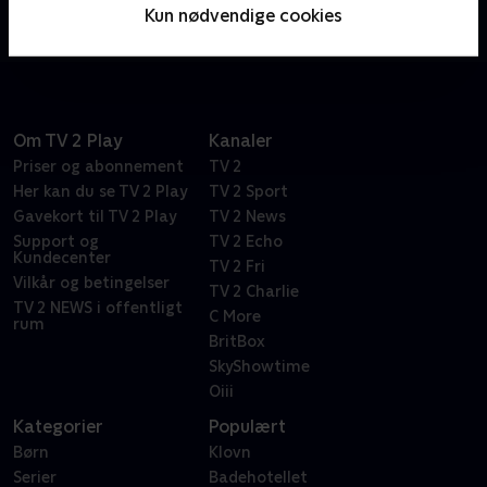
ordspil. Bare spørg den vanvittigt frustrerede Dr.
Kun nødvendige cookies
Frasier Crane.
Om TV 2 Play
Kanaler
Priser og abonnement
TV 2
Her kan du se TV 2 Play
TV 2 Sport
Gavekort til TV 2 Play
TV 2 News
Support og
TV 2 Echo
Kundecenter
TV 2 Fri
Vilkår og betingelser
TV 2 Charlie
TV 2 NEWS i offentligt
C More
rum
BritBox
SkyShowtime
Oiii
Kategorier
Populært
Børn
Klovn
Serier
Badehotellet