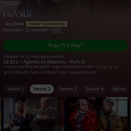
Kræver SkyShowtime
Komedie
•
11 sæsoner
•
Prøv TV 2 Play*
*tilkøbes til TV 2 Play abonnement
S2:E22 • Agents In America - Part III
Frasiers benhårde agent tager ekstreme midler i brug for at
genforhandle hans kontrakt med radiostationen.
Sæson 1
Sæson 2
Sæson 3
Sæson 4
Sæson 5