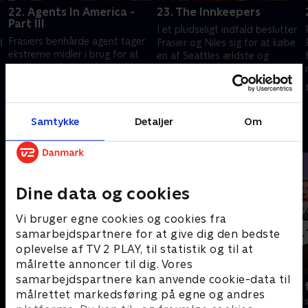
22. Agents In America -
23. The Innkeepers
Part III
I et pludseligt indfald beslutter
Frasiers benhårde agent tager
d
Frasier og Niles sig for at købe
ekstreme midler i brug for at
en af Seattles ældste og
genforhandle hans kontrakt
fineste restauranter.
med radiostationen.
1. juli 2021 • 21 min
1. juli 2021 • 21 min
Samtykke
Detaljer
Om
Andre så også
Dine data og cookies
Vi bruger egne cookies og cookies fra
samarbejdspartnere for at give dig den bedste
oplevelse af TV 2 PLAY, til statistik og til at
målrette annoncer til dig. Vores
samarbejdspartnere kan anvende cookie-data til
Robssons (dansk tale)
Bert (dansk 
målrettet markedsføring på egne og andres
Komedie • 1 sæsoner
Komedie • 1 sæ