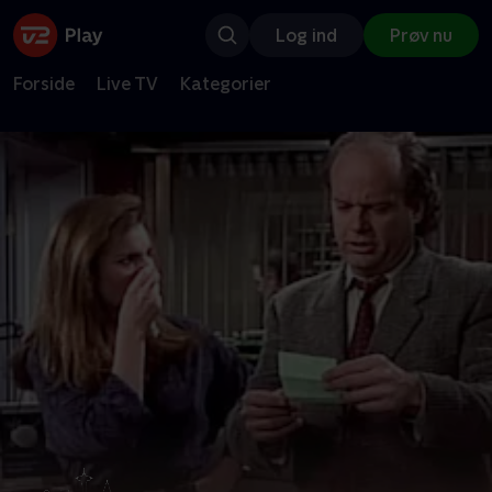
Log ind
Prøv nu
Forside
Live TV
Kategorier