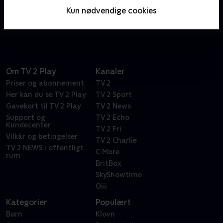
ordspil. Bare spørg den vanvittigt frustrerede Dr.
Kun nødvendige cookies
Frasier Crane.
Om TV 2 Play
Kanaler
Priser og abonnement
TV 2
Her kan du se TV 2 Play
TV 2 Sport
Gavekort til TV 2 Play
TV 2 News
Support og
TV 2 Echo
Kundecenter
TV 2 Fri
Vilkår og betingelser
TV 2 Charlie
TV 2 NEWS i offentligt
C More
rum
BritBox
SkyShowtime
Oiii
Kategorier
Populært
Børn
Klovn