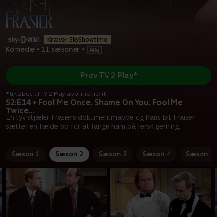
Kræver SkyShowtime
Komedie
•
11 sæsoner
•
Prøv TV 2 Play*
*tilkøbes til TV 2 Play abonnement
S2:E14 • Fool Me Once, Shame On You, Fool Me
Twice...
En tyv stjæler Frasiers dokumentmappe og hans bil. Fraiser
sætter en fælde op for at fange ham på fersk gerning.
Sæson 1
Sæson 2
Sæson 3
Sæson 4
Sæson 5