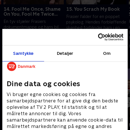
14. Fool Me Once, Shame
15. You Scrach My Book
On You, Fool Me Twice...
Frasier falder for en poppet
En tyv stjæler Frasiers
psykolog. Hendes forbløffende
dokumentmappe og hans bil.
skønhed forblinder ham i en
Fraiser sætter en fælde op for
sådan grad, at han ikke
at fange ham på fersk gerning.
respekterer hendes new age-
1. juli 2021 • 21 min
tro.
1. juli 2021 • 21 min
Samtykke
Detaljer
Om
Andre så også
Dine data og cookies
Vi bruger egne cookies og cookies fra
samarbejdspartnere for at give dig den bedste
oplevelse af TV 2 PLAY, til statistik og til at
målrette annoncer til dig. Vores
samarbejdspartnere kan anvende cookie-data til
Robssons (dansk tale)
Bert (dansk 
målrettet markedsføring på egne og andres