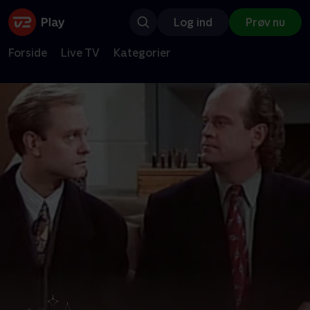
Log ind
Prøv nu
Forside
Live TV
Kategorier