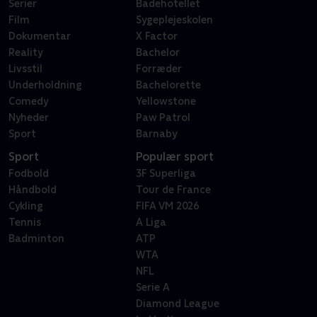
Serier
Badehotellet
Film
Sygeplejeskolen
Dokumentar
X Factor
Reality
Bachelor
Livsstil
Forræder
Underholdning
Bachelorette
Comedy
Yellowstone
Nyheder
Paw Patrol
Sport
Barnaby
Sport
Populær sport
Fodbold
3F Superliga
Håndbold
Tour de France
Cykling
FIFA VM 2026
Tennis
A Liga
Badminton
ATP
WTA
NFL
Serie A
Diamond League