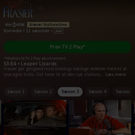
Kræver SkyShowtime
Komedie
•
11 sæsoner
•
Prøv TV 2 Play*
*tilkøbes til TV 2 Play abonnement
S3:E4 • Leapin' Lizards
Frasier gør gengæld mod Bulldogs barnlige drillerier med et af
sine egne tricks. Det fører til, at den nye stations
...
Læs mere
Sæson 1
Sæson 2
Sæson 3
Sæson 4
Sæson 5