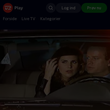
Log ind
Prøv nu
Forside
Live TV
Kategorier