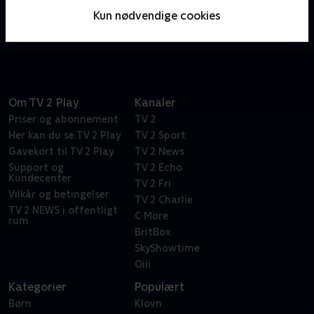
ordspil. Bare spørg den vanvittigt frustrerede Dr.
Kun nødvendige cookies
Frasier Crane.
Om TV 2 Play
Kanaler
Priser og abonnement
TV 2
Her kan du se TV 2 Play
TV 2 Sport
Gavekort til TV 2 Play
TV 2 News
Support og
TV 2 Echo
Kundecenter
TV 2 Fri
Vilkår og betingelser
TV 2 Charlie
TV 2 NEWS i offentligt
C More
rum
BritBox
SkyShowtime
Oiii
Kategorier
Populært
Børn
Klovn