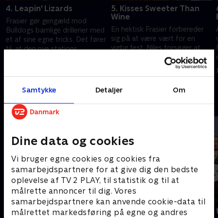
4. Leapin' Lizards
5. Kisses Sweeter Than
Wine
Frasier gør gengæld mod
En hektisk Frasier forbereder
Bulldogs barnlige drillerier med
sig på at være vært for en
et af sine egne tricks. Det fører
vigtig fest. Niles forsøger at
til, at den nye stations
tale Daphne fra at forfølge en
manager ender på hospitalet.
1. juli 2021 • 21 min
romance med Frasiers
1. juli 2021 • 21 min
bygherre.
Samtykke
Detaljer
Om
Andre så også
Dine data og cookies
Vi bruger egne cookies og cookies fra
samarbejdspartnere for at give dig den bedste
oplevelse af TV 2 PLAY, til statistik og til at
målrette annoncer til dig. Vores
samarbejdspartnere kan anvende cookie-data til
Robssons (dansk tale)
Bert (dansk 
målrettet markedsføring på egne og andres