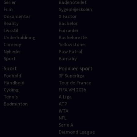
Serier
Badehotellet
Film
Sygeplejeskolen
Dokumentar
X Factor
Reality
Bachelor
Livsstil
Forræder
Underholdning
Bachelorette
Comedy
Yellowstone
Nyheder
Paw Patrol
Sport
Barnaby
Sport
Populær sport
Fodbold
3F Superliga
Håndbold
Tour de France
Cykling
FIFA VM 2026
Tennis
A Liga
Badminton
ATP
WTA
NFL
Serie A
Diamond League