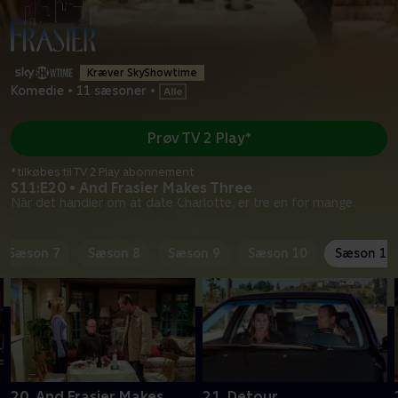
Kræver SkyShowtime
Komedie
•
11 sæsoner
•
Prøv TV 2 Play*
*tilkøbes til TV 2 Play abonnement
S11:E20 • And Frasier Makes Three
Når det handler om at date Charlotte, er tre en for mange.
Sæson 7
Sæson 8
Sæson 9
Sæson 10
Sæson 11
20. And Frasier Makes
21. Detour