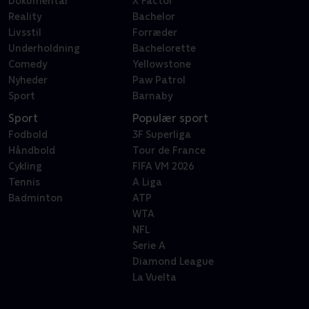
Dokumentar
X Factor
Reality
Bachelor
Livsstil
Forræder
Underholdning
Bachelorette
Comedy
Yellowstone
Nyheder
Paw Patrol
Sport
Barnaby
Sport
Populær sport
Fodbold
3F Superliga
Håndbold
Tour de France
Cykling
FIFA VM 2026
Tennis
A Liga
Badminton
ATP
WTA
NFL
Serie A
Diamond League
La Vuelta