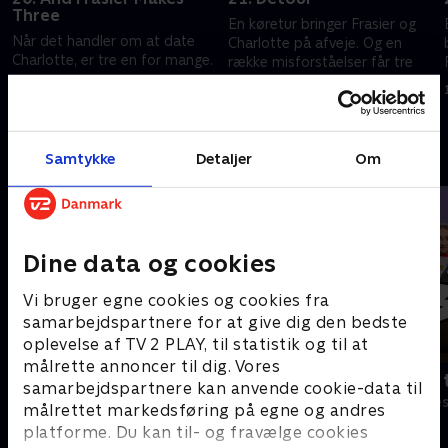
Three
En køretur bringer Frasier og
Når det handler om at date
Charlotte på afveje. Og en
Charlotte, er tre en for mange.
række misforståelser får tre
jobinterviews til at ende som
1. juli 2021 • 21 min
en farce.
1. juli 2021 • 21 min
Andre så også
Samtykke
Detaljer
Om
Dine data og cookies
Vi bruger egne cookies og cookies fra
samarbejdspartnere for at give dig den bedste
oplevelse af TV 2 PLAY, til statistik og til at
målrette annoncer til dig. Vores
Robssons (dansk tale)
Bert (dansk 
samarbejdspartnere kan anvende cookie-data til
Komedie • 1 sæsoner
Komedie • 1 sæ
målrettet markedsføring på egne og andres
platforme. Du kan til- og fravælge cookies