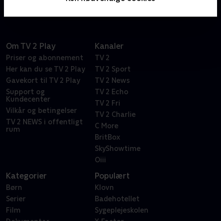
Om TV 2 Play
Kanaler
Priser og abonnement
TV 2
Her kan du se TV 2 Play
TV 2 Sport
Gavekort til TV 2 Play
TV 2 News
Support og
TV 2 Echo
Kundecenter
TV 2 Fri
Vilkår og betingelser
TV 2 Charlie
TV 2 NEWS i offentligt
C More
rum
BritBox
SkyShowtime
Oiii
Kategorier
Populært
Børn
Klovn
Serier
Badehotellet
Film
Sygeplejeskolen