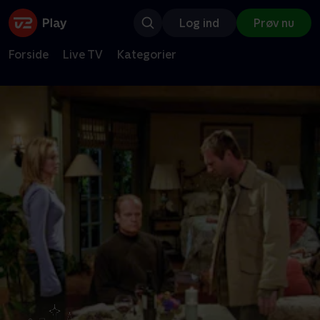
Log ind
Prøv nu
Forside
Live TV
Kategorier