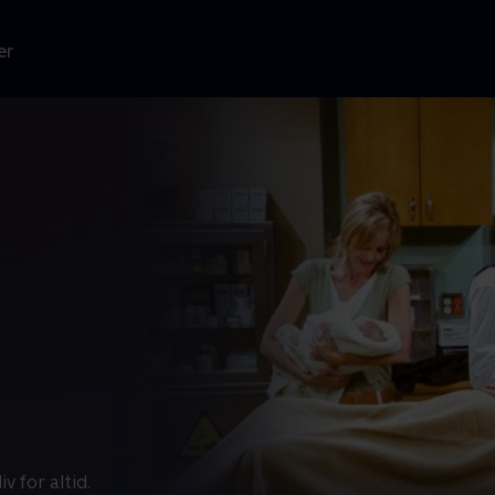
er
v for altid.