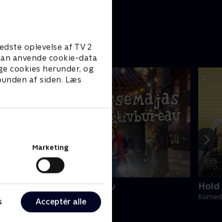
edste oplevelse af TV 2
e kan anvende cookie-data
ge cookies herunder, og
 bunden af siden. Læs
Marketing
asseMajas Detektivbureau
Hold 
omedie • 1 sæsoner
Komedi
s
Acceptér alle