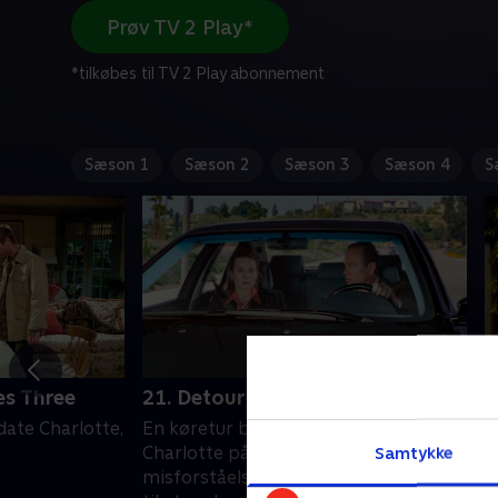
Prøv TV 2 Play*
*tilkøbes til TV 2 Play abonnement
Sæson 1
Sæson 2
Sæson 3
Sæson 4
S
es Three
21. Detour
2
date Charlotte,
En køretur bringer Frasier og
E
Samtykke
Charlotte på afveje. Og en række
e
misforståelser får tre jobinterviews
1