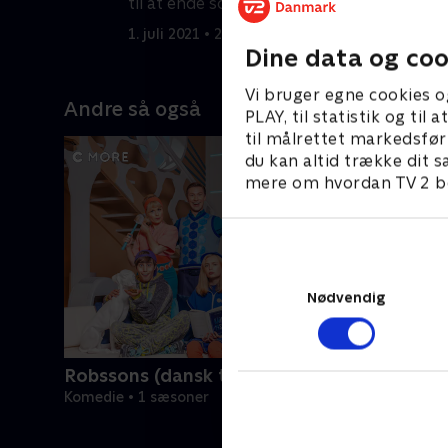
til at ende som en farce.
1. juli 2021 • 21 min
Dine data og coo
Vi bruger egne cookies o
Andre så også
PLAY, til statistik og ti
til målrettet markedsfør
du kan altid trække dit s
mere om hvordan TV 2 be
Nødvendig
Robssons (dansk tale)
Komedie • 1 sæsoner