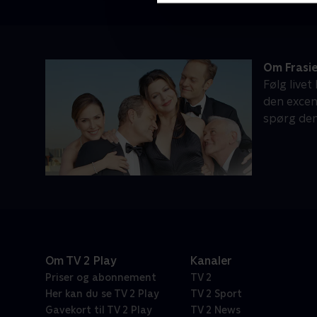
Om Frasi
Følg livet
den excen
spørg den 
Om TV 2 Play
Kanaler
Priser og abonnement
TV 2
Her kan du se TV 2 Play
TV 2 Sport
Gavekort til TV 2 Play
TV 2 News