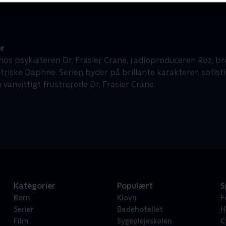
er
 hos psykiateren Dr. Frasier Crane, radioproduceren Roz, br
triske Daphne. Serien byder på brillante karakterer, sofi
vanvittigt frustrerede Dr. Frasier Crane.
Kategorier
Populært
S
Børn
Klovn
F
Serier
Badehotellet
H
Film
Sygeplejeskolen
C