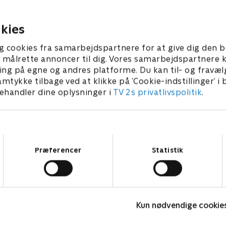
1. juli 2021 • 22 min
kies
g cookies fra samarbejdspartnere for at give dig den b
l at målrette annoncer til dig. Vores samarbejdspartner
ing på egne og andres platforme. Du kan til- og fravæl
amtykke tilbage ved at klikke på ’Cookie-indstillinger’ i
handler dine oplysninger i
TV 2s privatlivspolitik
.
Samtykkevalg
Præferencer
Statistik
Bert (dansk tale)
L
Komedie • 1 sæsoner
K
Kun nødvendige cookie