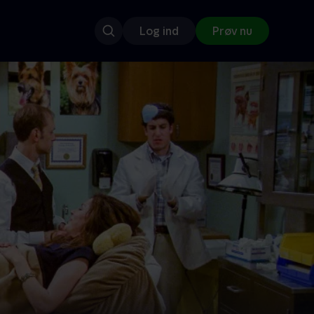
Log ind
Prøv nu