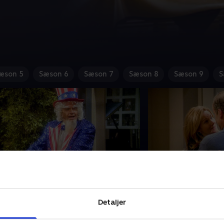
æson 5
Sæson 6
Sæson 7
Sæson 8
Sæson 9
S
2. Crock Tales
23. Goodnight Sea
n terracottakrukke til ost bliver til
Både personligt og 
Detaljer
n tidslomme for Frasier.
Frasiers liv ved at f
altid.
. juli 2021 • 22 min