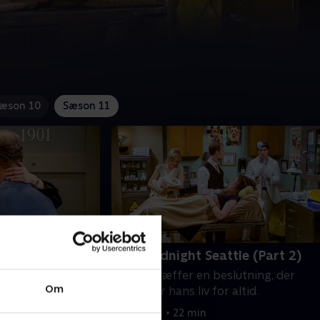
æson 10
Sæson 11
ttle (Part 1)
24. Goodnight Seattle (Part 2)
professionelt er
Frasier træffer en beslutning, der
Om
orandre sig for
forandrer hans liv for altid.
1. juli 2021 • 22 min