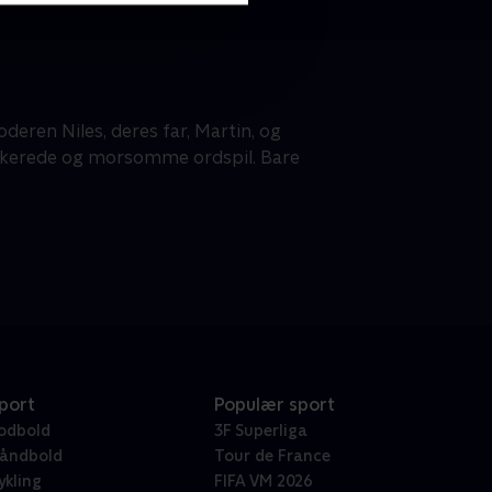
oderen Niles, deres far, Martin, og
stikerede og morsomme ordspil. Bare
port
Populær sport
odbold
3F Superliga
åndbold
Tour de France
ykling
FIFA VM 2026