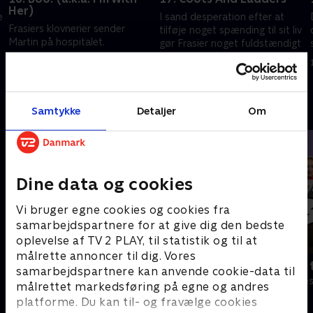
Her)
e
I sand desperation efter at
Frasiers klovnerier sender
tilføje noget spænding til sit liv
Martin på hospitalet.
gør Frasier noget fuldstændigt
usædvanligt.
1. juli 2021 • 21 min
1. juli 2021 • 20 min
Andre så også
Samtykke
Detaljer
Om
Dine data og cookies
Vi bruger egne cookies og cookies fra
samarbejdspartnere for at give dig den bedste
oplevelse af TV 2 PLAY, til statistik og til at
målrette annoncer til dig. Vores
Robssons (dansk tale)
Bert (dansk 
samarbejdspartnere kan anvende cookie-data til
Komedie • 1 sæsoner
Komedie • 1 sæ
målrettet markedsføring på egne og andres
platforme. Du kan til- og fravælge cookies