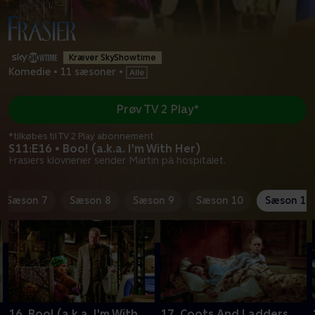
Kræver SkyShowtime
Komedie
•
11 sæsoner
•
Prøv TV 2 Play*
*tilkøbes til TV 2 Play abonnement
S11:E16 • Boo! (a.k.a. I'm With Her)
Frasiers klovnerier sender Martin på hospitalet.
Sæson 7
Sæson 8
Sæson 9
Sæson 10
Sæson 11
16. Boo! (a.k.a. I'm With
17. Coots And Ladders