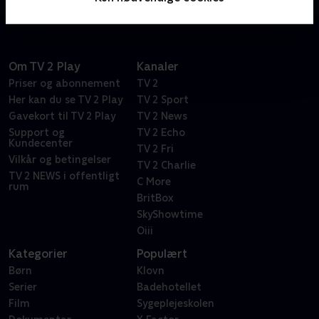
Om TV 2 Play
Kanaler
Priser og abonnement
TV 2
Her kan du se TV 2 Play
TV 2 Sport
Gavekort til TV 2 Play
TV 2 News
Support og
TV 2 Echo
Kundecenter
TV 2 Fri
Vilkår og betingelser
TV 2 Charlie
TV 2 NEWS i offentligt
C More
rum
BritBox
SkyShowtime
Oiii
Kategorier
Populært
Børn
Klovn
Serier
Badehotellet
Film
Sygeplejeskolen