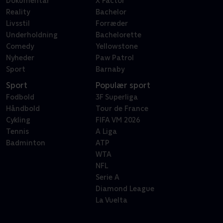
Dokumentar
X Factor
Reality
Bachelor
Livsstil
Forræder
Underholdning
Bachelorette
Comedy
Yellowstone
Nyheder
Paw Patrol
Sport
Barnaby
Sport
Populær sport
Fodbold
3F Superliga
Håndbold
Tour de France
Cykling
FIFA VM 2026
Tennis
A Liga
Badminton
ATP
WTA
NFL
Serie A
Diamond League
La Vuelta