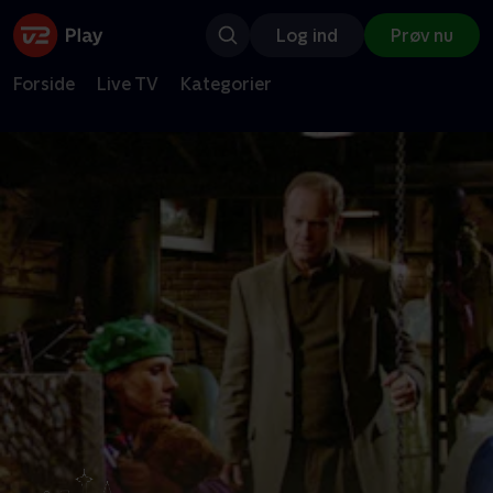
Log ind
Prøv nu
Forside
Live TV
Kategorier