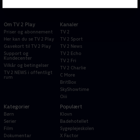
Om TV 2 Play
Kanaler
Priser og abonnement
TV 2
Her kan du se TV 2 Play
TV 2 Sport
Gavekort til TV 2 Play
TV 2 News
Support og
TV 2 Echo
Kundecenter
TV 2 Fri
Vilkår og betingelser
TV 2 Charlie
TV 2 NEWS i offentligt
C More
rum
BritBox
SkyShowtime
Oiii
Kategorier
Populært
Børn
Klovn
Serier
Badehotellet
Film
Sygeplejeskolen
Dokumentar
X Factor