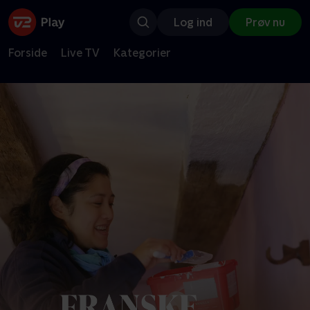
Log ind
Prøv nu
Forside
Live TV
Kategorier