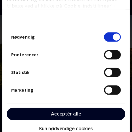
tilbage ved at klikke på ’Cookie-indstillinger’ i
bunden af siden. Læs mere om hvordan TV 2
behandler dine oplysninger i
TV 2s privatlivspolitik
.
Samtykkevalg
Nødvendig
Præferencer
Statistik
Marketing
Om Franske drømmeslotte
Over hele Frankrig ligger skønne slotte, som er blevet
drømmehjemmene for helt almindelige mennesker.
Acceptér alle
Følg deres eventyr og hårde arbejde, når de realiserer
deres drømme om alt fra vinkældre til nye haveanlæg
Kun nødvendige cookies