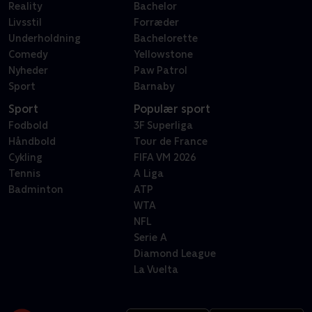
Reality
Bachelor
Livsstil
Forræder
Underholdning
Bachelorette
Comedy
Yellowstone
Nyheder
Paw Patrol
Sport
Barnaby
Sport
Populær sport
Fodbold
3F Superliga
Håndbold
Tour de France
Cykling
FIFA VM 2026
Tennis
A Liga
Badminton
ATP
WTA
NFL
Serie A
Diamond League
La Vuelta