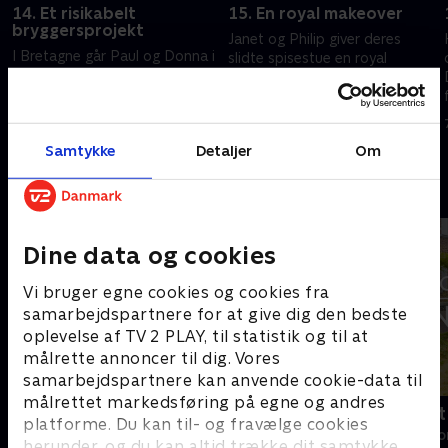
14. Et risikabelt
15. En royal makeover
bryggersprojekt
Janet og Philip giver deres
I Bretagne går Paul og Donna i
slidte spisestue en royal
gang med et risikabelt
makeover, mens Donna og
bryggersprojekt, mens Debbie
Paul fortsætter det
og Dave renoverer en lade, så
omfattende arbejde i
7. juni 2026 • 44 min
de kan starte deres
bryggerset.
31. maj 2026 • 44 min
Samtykke
Detaljer
Om
virksomhed.
Andre så også
Dine data og cookies
Vi bruger egne cookies og cookies fra
samarbejdspartnere for at give dig den bedste
oplevelse af TV 2 PLAY, til statistik og til at
målrette annoncer til dig. Vores
samarbejdspartnere kan anvende cookie-data til
målrettet markedsføring på egne og andres
Linde på Langeland
Drømmeslot 
platforme. Du kan til- og fravælge cookies
Livsstil • 5 sæsoner
Livsstil • 1 sæs
herunder, og du kan altid trække dit samtykke