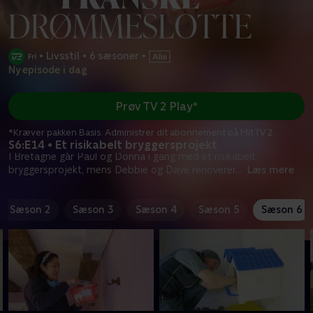
•
Livsstil
•
6 sæsoner
•
Ny episode i dag
Prøv TV 2 Play*
*Kræver pakken Basis. Administrer dit abonnement på Mit TV 2.
S6:E14 • Et risikabelt bryggersprojekt
I Bretagne går Paul og Donna i gang med et risikabelt
bryggersprojekt, mens Debbie og Dave renoverer
...
Læs mere
Sæson 2
Sæson 3
Sæson 4
Sæson 5
Sæson 6