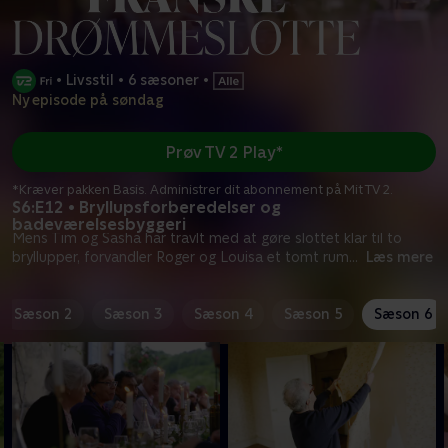
•
Livsstil
•
6 sæsoner
•
Ny episode på søndag
Prøv TV 2 Play*
*Kræver pakken Basis. Administrer dit abonnement på Mit TV 2.
S6:E12 • Bryllupsforberedelser og
badeværelsesbyggeri
Mens Tim og Sasha har travlt med at gøre slottet klar til to
bryllupper, forvandler Roger og Louisa et tomt rum
...
Læs mere
Sæson 2
Sæson 3
Sæson 4
Sæson 5
Sæson 6