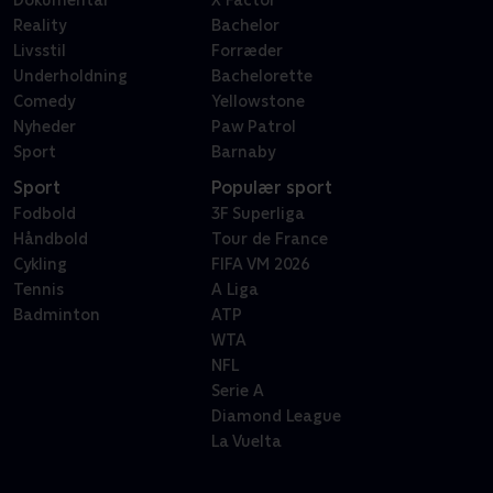
Reality
Bachelor
Livsstil
Forræder
Underholdning
Bachelorette
Comedy
Yellowstone
Nyheder
Paw Patrol
Sport
Barnaby
Sport
Populær sport
Fodbold
3F Superliga
Håndbold
Tour de France
Cykling
FIFA VM 2026
Tennis
A Liga
Badminton
ATP
WTA
NFL
Serie A
Diamond League
La Vuelta