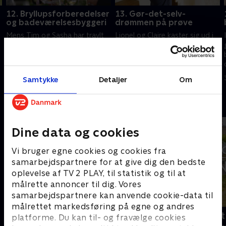
12. Bryllupsforberedelser
13. Gør-det-selv-
og badeværelsesbyggeri
drømmen på prøve
Mens Tim og Sasha har travlt
Lionel og Claire kaster sig ud i
med at gøre slottet klar til to
at forvandle et slidt
bryllupper, forvandler Roger og
soveværelse til et luksuriøst
Louisa et tomt rum til et fuldt
badeværelse, men deres gør-
fungerende badeværelse.
det-selv-evner sætter dem på
24. maj 2026 • 43 min
31. maj 2026 • 44 min
Samtykke
Detaljer
Om
prøve.
Andre så også
Dine data og cookies
Vi bruger egne cookies og cookies fra
samarbejdspartnere for at give dig den bedste
oplevelse af TV 2 PLAY, til statistik og til at
målrette annoncer til dig. Vores
samarbejdspartnere kan anvende cookie-data til
målrettet markedsføring på egne og andres
Linde på Langeland
Drømmeslot 
platforme. Du kan til- og fravælge cookies