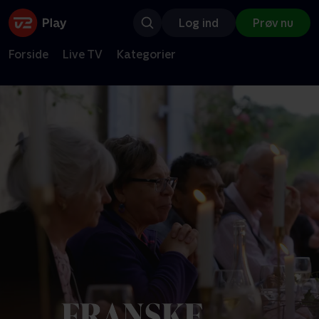
Log ind
Prøv nu
Forside
Live TV
Kategorier