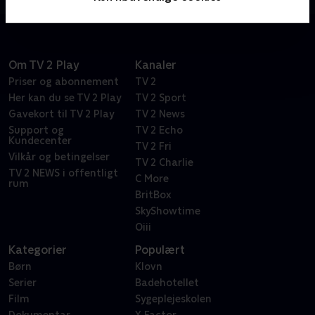
Om TV 2 Play
Kanaler
Priser og abonnement
TV 2
Her kan du se TV 2 Play
TV 2 Sport
Gavekort til TV 2 Play
TV 2 News
Support og
TV 2 Echo
Kundecenter
TV 2 Fri
Vilkår og betingelser
TV 2 Charlie
TV 2 NEWS i offentligt
C More
rum
BritBox
SkyShowtime
Oiii
Kategorier
Populært
Børn
Klovn
Serier
Badehotellet
Film
Sygeplejeskolen
Dokumentar
X Factor