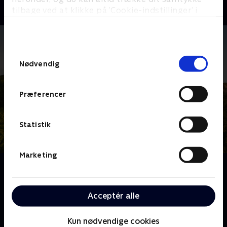
tilbage ved at klikke på ’Cookie-indstillinger’ i
bunden af siden. Læs mere om hvordan TV 2
behandler dine oplysninger i
TV 2s privatlivspolitik
.
Samtykkevalg
Nødvendig
Præferencer
Statistik
Marketing
Om Franske drømmeslotte
Over hele Frankrig ligger skønne slotte, som er blevet
drømmehjemmene for helt almindelige mennesker.
Acceptér alle
Følg deres eventyr og hårde arbejde, når de realiserer
deres drømme om alt fra vinkældre til nye haveanlæg
Kun nødvendige cookies