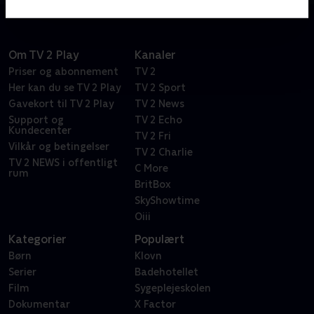
Om TV 2 Play
Kanaler
Priser og abonnement
TV 2
Her kan du se TV 2 Play
TV 2 Sport
Gavekort til TV 2 Play
TV 2 News
Support og
TV 2 Echo
Kundecenter
TV 2 Fri
Vilkår og betingelser
TV 2 Charlie
TV 2 NEWS i offentligt
C More
rum
BritBox
SkyShowtime
Oiii
Kategorier
Populært
Børn
Klovn
Serier
Badehotellet
Film
Sygeplejeskolen
Dokumentar
X Factor