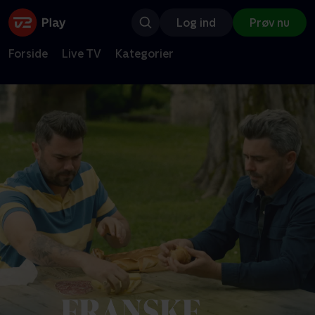
Log ind
Prøv nu
Forside
Live TV
Kategorier