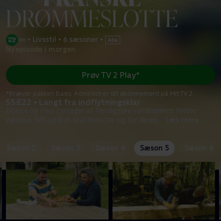
•
Livsstil
•
6 sæsoner
•
Ny episode i morgen
Prøv TV 2 Play*
*Kræver pakken Basis. Administrer dit abonnement på Mit TV 2.
S5:E22 • Langt fra indflytningsklar
Donna og Paul forsøger at færdiggøre vandmøllens første
værelse. Will og Rich skal beslutte sig for deres
...
Læs mere
Sæson 2
Sæson 3
Sæson 4
Sæson 5
Sæson 6