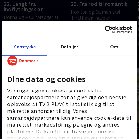
n
22. Langt fra
23. Fra rod til romantik
indflytningsklar
Hos Jon og Carmen skal
Donna og Paul forsøger at
’Piratfløjen’ have et
færdiggøre vandmøllens første
gæsteværelse. Stephanie og
værelse. Will og Rich skal
Philip planlægger en fest, mens
beslutte sig for deres
u
Sharon og Tim bygger med træ
22. juni 2025 • 44 min
drømmeslot, mens Terry og
fra deres egen grund.
15. juni 2025 • 44 min
Samtykke
Detaljer
Om
Ashley opdager en vandskade.
Andre så også
Dine data og cookies
Vi bruger egne cookies og cookies fra
samarbejdspartnere for at give dig den bedste
oplevelse af TV 2 PLAY, til statistik og til at
målrette annoncer til dig. Vores
samarbejdspartnere kan anvende cookie-data til
målrettet markedsføring på egne og andres
Linde på Langeland
Drømmeslot 
platforme. Du kan til- og fravælge cookies
Livsstil • 5 sæsoner
Livsstil • 1 sæs
herunder, og du kan altid trække dit samtykke