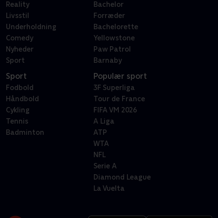
Reality
Bachelor
Livsstil
Forræder
Underholdning
Bachelorette
Comedy
Yellowstone
Nyheder
Paw Patrol
Sport
Barnaby
Sport
Populær sport
Fodbold
3F Superliga
Håndbold
Tour de France
Cykling
FIFA VM 2026
Tennis
A Liga
Badminton
ATP
WTA
NFL
Serie A
Diamond League
La Vuelta