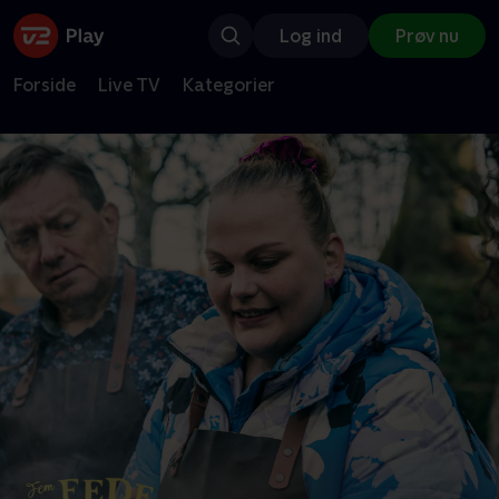
Log ind
Prøv nu
Forside
Live TV
Kategorier