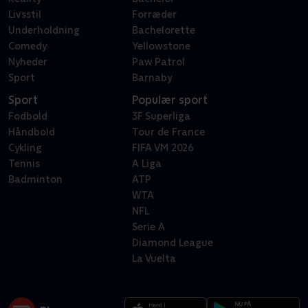
Livsstil
Forræder
Underholdning
Bachelorette
Comedy
Yellowstone
Nyheder
Paw Patrol
Sport
Barnaby
Sport
Populær sport
Fodbold
3F Superliga
Håndbold
Tour de France
Cykling
FIFA VM 2026
Tennis
A Liga
Badminton
ATP
WTA
NFL
Serie A
Diamond League
La Vuelta