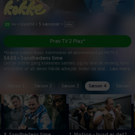
•
Livsstil
•
5 sæsoner
•
Prøv TV 2 Play*
*Kræver pakken Basis. Administrer dit abonnement på Mit TV 2.
S4:E8 • Sandhedens time
Det er sidste gang kokkenes samles, og nu skal de endelig høre
resultatet af alt deres hårde arbejde. Inden da skal
...
Læs mere
Sæson 1
Sæson 2
Sæson 3
Sæson 4
Sæson 5
e
8. Sandhedens time
1. Motion - hvad er det?