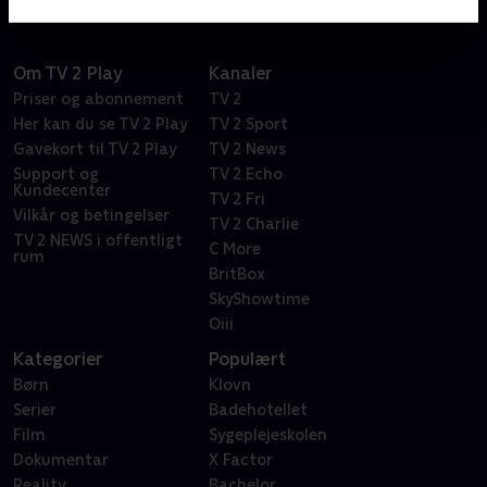
Om TV 2 Play
Kanaler
Priser og abonnement
TV 2
Her kan du se TV 2 Play
TV 2 Sport
Gavekort til TV 2 Play
TV 2 News
Support og
TV 2 Echo
Kundecenter
TV 2 Fri
Vilkår og betingelser
TV 2 Charlie
TV 2 NEWS i offentligt
C More
rum
BritBox
SkyShowtime
Oiii
Kategorier
Populært
Børn
Klovn
Serier
Badehotellet
Film
Sygeplejeskolen
Dokumentar
X Factor
Reality
Bachelor