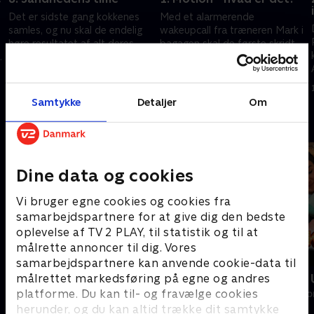
Det er sidste gang kokkenes
Med et alarmerende
samles, og nu skal de endelig
wakeupcall fra træneren Mark i
høre resultatet af alt deres
bagagen skal de første skridt
hårde arbejde. Inden da skal de
mod et sundere liv tages. De
dog lave et brag af en
fem kokkes samarbejdsevner
5. marts 2024 • 29 min
7. januar 2025 • 29 min
festmiddag
og viljestyrke testes. .
Samtykke
Detaljer
Om
Andre så også
Dine data og cookies
Vi bruger egne cookies og cookies fra
samarbejdspartnere for at give dig den bedste
oplevelse af TV 2 PLAY, til statistik og til at
målrette annoncer til dig. Vores
samarbejdspartnere kan anvende cookie-data til
målrettet markedsføring på egne og andres
Min sindssygt sunde familie
Værkstedet 
platforme. Du kan til- og fravælge cookies
Livsstil • 3 sæsoner
Livsstil • 4 sæs
herunder, og du kan altid trække dit samtykke