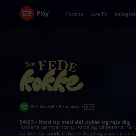
Forside
Live TV
Kategori
•
Livsstil
•
5 sæsoner
•
S4:E3 • Hold op med det pyller og rejs dig
Kokkene kæmper for at holde sig på benene, når de
på. Det nye sunde liv bærer frugt og viser sig som
..