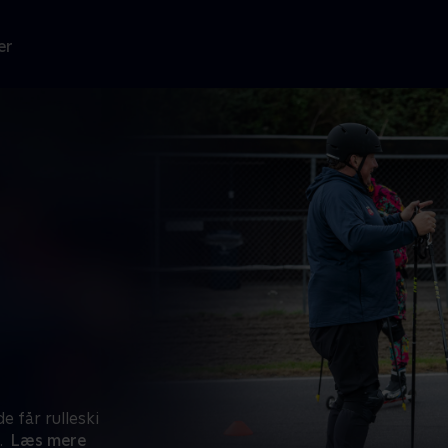
er
 får rulleski
.
Læs mere