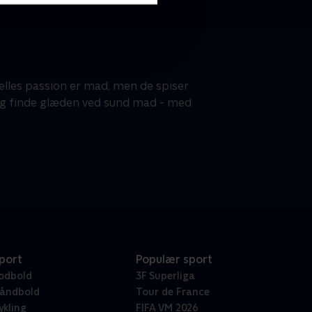
fælles passion er mad, men de spiser
l og finde glæden ved sund mad - med
port
Populær sport
odbold
3F Superliga
åndbold
Tour de France
ykling
FIFA VM 2026