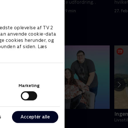
g lave
de ser deres næste udfordring. .
hvilke
grader
20. februar 2024 • 29 min
27. fe
edste oplevelse af TV 2
e kan anvende cookie-data
ge cookies herunder, og
 bunden af siden. Læs
Marketing
et fede fællesskab
Inge
s
Acceptér alle
ivsstil • 1 sæsoner
Livssti