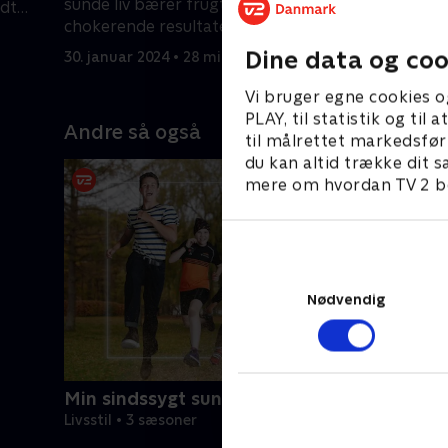
sunde liv bærer frugt og viser sig som
ndt
hårdere e
chokerende resultater på vægten
vegansk m
6. februar
Dine data og coo
30. januar 2024 • 28 min
Vi bruger egne cookies o
PLAY, til statistik og ti
Andre så også
til målrettet markedsfør
du kan altid trække dit s
mere om hvordan TV 2 be
Nødvendig
Min sindssygt sunde familie
Livsstil • 3 sæsoner