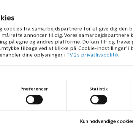
nd ventet. Menuen er
vandre i den svenske skov o
ad. .
mad over åben ild
 2024 • 28 min
13. februar 2024 • 29 min
kies
g cookies fra samarbejdspartnere for at give dig den b
l at målrette annoncer til dig. Vores samarbejdspartner
ing på egne og andres platforme. Du kan til- og fravæl
amtykke tilbage ved at klikke på ’Cookie-indstillinger’ i
handler dine oplysninger i
TV 2s privatlivspolitik
.
Samtykkevalg
Præferencer
Statistik
Værkstedet UK
D
Kun nødvendige cookie
Livsstil • 4 sæsoner
L