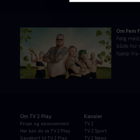
Om Fem f
Følg med,
både for 
hjælp fra
Om TV 2 Play
Kanaler
Priser og abonnement
TV 2
Her kan du se TV 2 Play
TV 2 Sport
Gavekort til TV 2 Play
TV 2 News