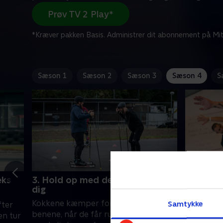
Prøv TV 2 Play*
*Kræver pakken Basis. Administrer dit abonnement på Mit
Sæson 1
Sæson 2
Sæson 3
Sæson 4
S
eks
3. Hold op med det pyller og rejs
4. En tun
dig
Kokkene bl
Kokkene kæmper for at holde sig på
Samtykke
fter
loftet, n
benene, når de får rulleski på. Det nye
en tur
Bungee Fit