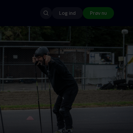
Log ind
Prøv nu