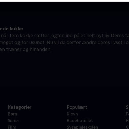
ede kokke
 når fem kokke sætter jagten ind på et helt nyt liv. Deres 
meget og for usundt. Nu vil de derfor ændre deres livssti
 en træner og hinanden.
Kategorier
Populært
S
Børn
Klovn
F
Serier
Badehotellet
H
Film
Sygeplejeskolen
C