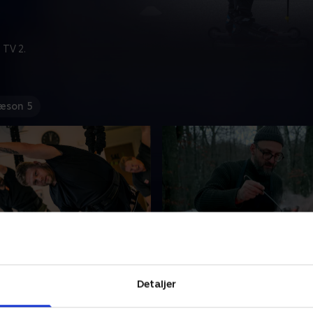
 TV 2.
æson 5
g Olfert
5. Mit værste mareridt
iver monteret i en sele i
Kokkene skal på overlevelses
Detaljer
år de skal prøve kræfter med
Sverige, hvor de skal tilbring
ness. Det viser sig at være
dage i sne og minusgrader. 