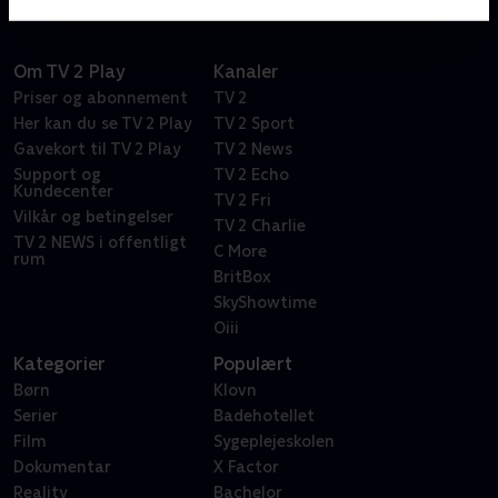
Om TV 2 Play
Kanaler
Priser og abonnement
TV 2
Her kan du se TV 2 Play
TV 2 Sport
Gavekort til TV 2 Play
TV 2 News
Support og
TV 2 Echo
Kundecenter
TV 2 Fri
Vilkår og betingelser
TV 2 Charlie
TV 2 NEWS i offentligt
C More
rum
BritBox
SkyShowtime
Oiii
Kategorier
Populært
Børn
Klovn
Serier
Badehotellet
Film
Sygeplejeskolen
Dokumentar
X Factor
Reality
Bachelor