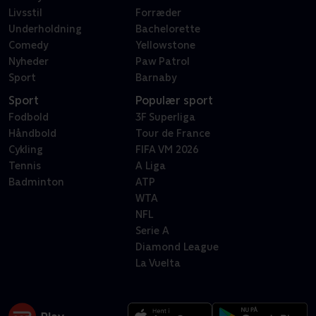
Livsstil
Forræder
Underholdning
Bachelorette
Comedy
Yellowstone
Nyheder
Paw Patrol
Sport
Barnaby
Sport
Populær sport
Fodbold
3F Superliga
Håndbold
Tour de France
Cykling
FIFA VM 2026
Tennis
A Liga
Badminton
ATP
WTA
NFL
Serie A
Diamond League
La Vuelta