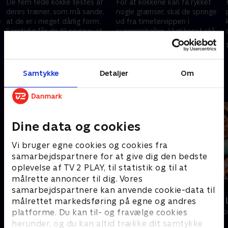
De fem fede kokke testes af
For at kokkene kan få rykket
deres træner, som må sande,
nogle grænser, skal de springe
e
at de er i meget dårlig form.
ud fra timetervippen i
Samtidig får de til opgave at
svømmehallen. I køkkenet står
bygge en tømmerflåde, men
menuen på hjemmelavede
9. februar 2021 • 40 min
9. februar 2021 • 39 min
kan de samarbejde?
pølser.
Samtykke
Detaljer
Om
Andre så også
Dine data og cookies
Vi bruger egne cookies og cookies fra
samarbejdspartnere for at give dig den bedste
oplevelse af TV 2 PLAY, til statistik og til at
målrette annoncer til dig. Vores
samarbejdspartnere kan anvende cookie-data til
Min sindssygt sunde familie
Værkstedet 
målrettet markedsføring på egne og andres
platforme. Du kan til- og fravælge cookies
Livsstil • 3 sæsoner
Livsstil • 4 sæs
herunder, og du kan altid trække dit samtykke