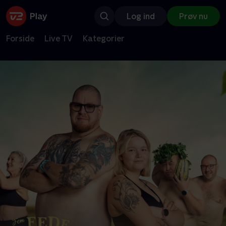
Log ind
Prøv nu
Forside
Live TV
Kategorier