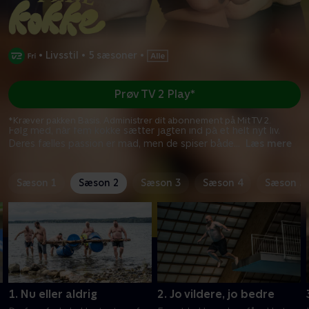
•
Livsstil
•
5 sæsoner
•
Prøv TV 2 Play*
*Kræver pakken Basis. Administrer dit abonnement på Mit TV 2.
Følg med, når fem kokke sætter jagten ind på et helt nyt liv.
Deres fælles passion er mad, men de spiser både
...
Læs mere
Sæson 1
Sæson 2
Sæson 3
Sæson 4
Sæson 5
1. Nu eller aldrig
2. Jo vildere, jo bedre