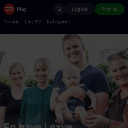
Log ind
Prøv nu
Forside
Live TV
Kategorier
En have i gave