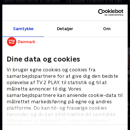
deres drøm om et liv tættere
og Kasper forældre til et sæt
på naturen og er flyttet fra
tvillinger. For sønnen Anton har
København til Tåsinge. Nu har
livet været en lang og sej kamp
det unge par en have, men
for overlevelse.
27. februar 2017 • 38 min
6. marts 2017 • 37 min
ingen grønne fingre.
Samtykke
Detaljer
Om
Andre så også
Dine data og cookies
Vi bruger egne cookies og cookies fra
samarbejdspartnere for at give dig den bedste
oplevelse af TV 2 PLAY, til statistik og til at
målrette annoncer til dig. Vores
samarbejdspartnere kan anvende cookie-data til
målrettet markedsføring på egne og andres
Linde på Langeland
Beliggenhed,
platforme. Du kan til- og fravælge cookies
beliggenhed
Livsstil • 5 sæsoner
herunder, og du kan altid trække dit samtykke
Livsstil • 18 sæ
tilbage ved at klikke på ’Cookie-indstillinger’ i
bunden af siden. Læs mere om hvordan TV 2