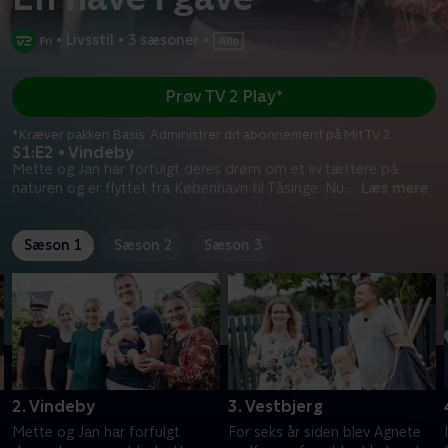
•
Livsstil
•
3 sæsoner
•
Prøv TV 2 Play*
*Kræver pakken Basis. Administrer dit abonnement på Mit TV 2.
S1:E2 • Vindeby
Mette og Jan har forfulgt deres drøm om et liv tættere på
naturen og er flyttet fra København til Tåsinge. Nu
...
Læs mere
Sæson 1
Sæson 2
Sæson 3
2. Vindeby
3. Vestbjerg
Mette og Jan har forfulgt
For seks år siden blev Agnete