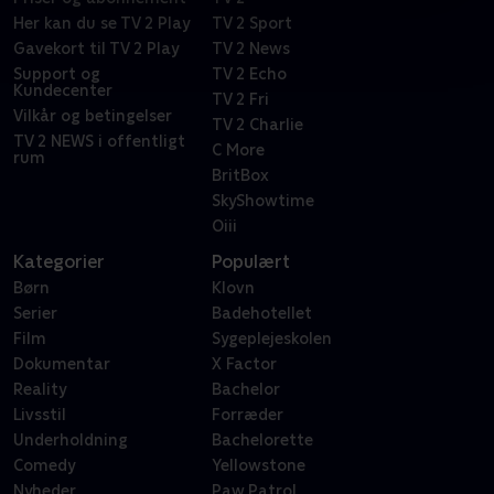
Her kan du se TV 2 Play
TV 2 Sport
Gavekort til TV 2 Play
TV 2 News
Support og
TV 2 Echo
Kundecenter
TV 2 Fri
Vilkår og betingelser
TV 2 Charlie
TV 2 NEWS i offentligt
C More
rum
BritBox
SkyShowtime
Oiii
Kategorier
Populært
Børn
Klovn
Serier
Badehotellet
Film
Sygeplejeskolen
Dokumentar
X Factor
Reality
Bachelor
Livsstil
Forræder
Underholdning
Bachelorette
Comedy
Yellowstone
Nyheder
Paw Patrol