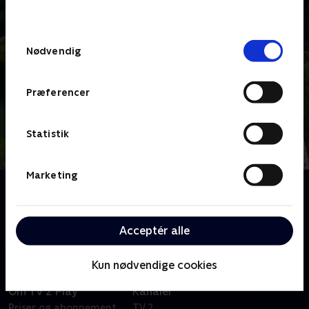
behandler dine oplysninger i
TV 2s privatlivspolitik
.
Samtykkevalg
Nødvendig
Præferencer
Statistik
Marketing
Om En have i gave
TV 2 FRI rykker med et stort hold professionelle ud
og skal gøre grønne drømme til virkelighed.
Acceptér alle
Kun nødvendige cookies
Om TV 2 Play
Kanaler
Priser og abonnement
TV 2