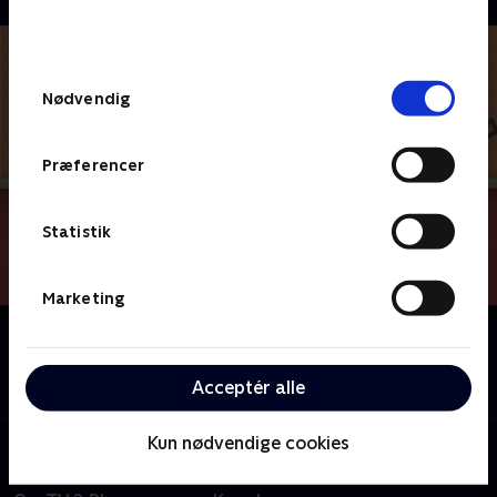
bunden af siden. Læs mere om hvordan TV 2
behandler dine oplysninger i
TV 2s privatlivspolitik
.
Samtykkevalg
Nødvendig
Præferencer
Statistik
Marketing
Om Du og Blå løser gåder
Kan du hjælpe Blå og Josh med at løse alverdens
Acceptér alle
gåder, når I sammen tager på et eventyr?
Kun nødvendige cookies