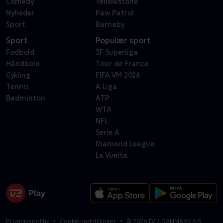
Comedy
Yellowstone
Nyheder
Paw Patrol
Sport
Barnaby
Sport
Populær sport
Fodbold
3F Superliga
Håndbold
Tour de France
Cykling
FIFA VM 2026
Tennis
A Liga
Badminton
ATP
WTA
NFL
Serie A
Diamond League
La Vuelta
Privatlivspolitik
Cookie-indstillinger
©
2026
TV 2 DANMARK A/S