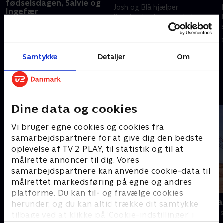
fødselsdagen, Salvie og
Josh og Blå hjælper
Ingefær
Regnbuehvalpen med at
Josh spiller Blues Clues for at
færdiggøre en ny sang i tide til
finde ud af, hvem der skal lave
hendes koncert i New York City
Salvie og Ingefærs første
17. juli 2024 • 21 min
fødselsdagskage
Samtykke
Detaljer
Om
5. april 2024 • 21 min
Andre så også
Dine data og cookies
Vi bruger egne cookies og cookies fra
samarbejdspartnere for at give dig den bedste
oplevelse af TV 2 PLAY, til statistik og til at
målrette annoncer til dig. Vores
samarbejdspartnere kan anvende cookie-data til
målrettet markedsføring på egne og andres
platforme. Du kan til- og fravælge cookies
Geckos Garage
Mægtige ma
herunder, og du kan altid trække dit samtykke
Børneserier • 2 sæsoner
Børneserier • 1
tilbage ved at klikke på ’Cookie-indstillinger’ i