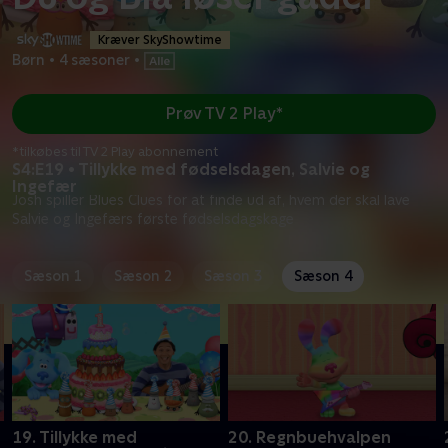
Kræver SkyShowtime
Børn
•
4 sæsoner
•
Prøv TV 2 Play*
*tilkøbes til TV 2 Play abonnement
S4:E19 • Tillykke med fødselsdagen, Salvie og
Ingefær
Josh spiller Blues Clues for at finde ud af, hvem der skal lave
Salvie og Ingefærs første fødselsdagskage
Sæson 1
Sæson 2
Sæson 3
Sæson 4
19. Tillykke med
20. Regnbuehvalpen