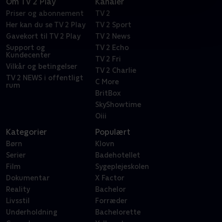
Om TV 2 Play
Kanaler
Priser og abonnement
TV 2
Her kan du se TV 2 Play
TV 2 Sport
Gavekort til TV 2 Play
TV 2 News
Support og
TV 2 Echo
Kundecenter
TV 2 Fri
Vilkår og betingelser
TV 2 Charlie
TV 2 NEWS i offentligt
C More
rum
BritBox
SkyShowtime
Oiii
Kategorier
Populært
Børn
Klovn
Serier
Badehotellet
Film
Sygeplejeskolen
Dokumentar
X Factor
Reality
Bachelor
Livsstil
Forræder
Underholdning
Bachelorette