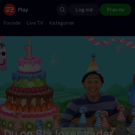
Log ind
Prøv nu
Forside
Live TV
Kategorier
Du og Blå løser gåder