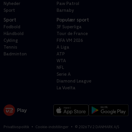
Nyheder
Paw Patrol
Sport
Barnaby
Sport
Populær sport
Fodbold
3F Superliga
Håndbold
Tour de France
Cykling
FIFA VM 2026
Tennis
A Liga
Badminton
ATP
WTA
NFL
Serie A
Diamond League
La Vuelta
Privatlivspolitik
Cookie-indstillinger
©
2026
TV 2 DANMARK A/S