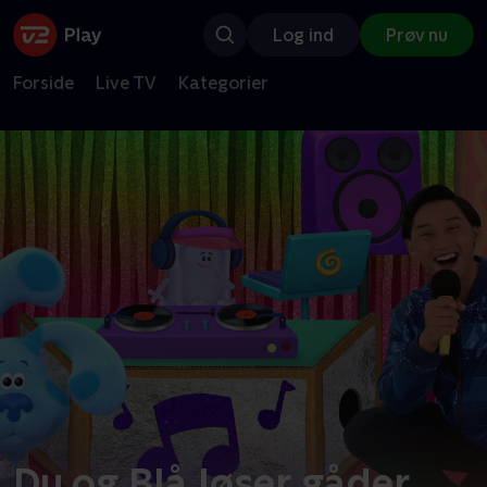
Log ind
Prøv nu
Forside
Live TV
Kategorier
Du og Blå løser gåder