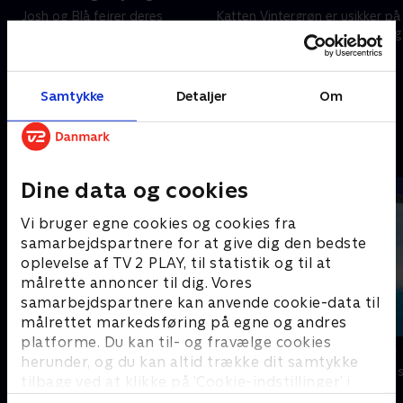
Josh og Blå fejrer deres
Katten Vintergrøn er usikker på
yndlingssange med en Top Ti-
at spille en hunderolle i Josh og
nedtælling
Blås superheltefilm
17. juli 2024 • 21 min
17. juli 2024 • 21 min
Samtykke
Detaljer
Om
Andre så også
Dine data og cookies
Vi bruger egne cookies og cookies fra
samarbejdspartnere for at give dig den bedste
oplevelse af TV 2 PLAY, til statistik og til at
målrette annoncer til dig. Vores
samarbejdspartnere kan anvende cookie-data til
målrettet markedsføring på egne og andres
platforme. Du kan til- og fravælge cookies
Mægtige maskiner
Vicke Viking
herunder, og du kan altid trække dit samtykke
Børneserier • 1 sæsoner
Børneserier • 1
tilbage ved at klikke på ’Cookie-indstillinger’ i
bunden af siden. Læs mere om hvordan TV 2