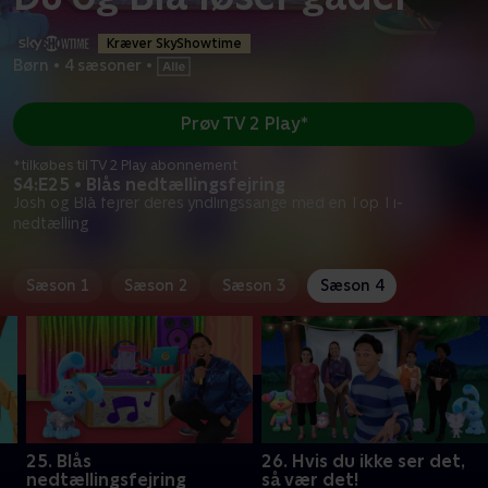
Kræver SkyShowtime
Børn
•
4 sæsoner
•
Prøv TV 2 Play*
*tilkøbes til TV 2 Play abonnement
S4:E25 • Blås nedtællingsfejring
Josh og Blå fejrer deres yndlingssange med en Top Ti-
nedtælling
Sæson 1
Sæson 2
Sæson 3
Sæson 4
25. Blås
26. Hvis du ikke ser det,
nedtællingsfejring
så vær det!