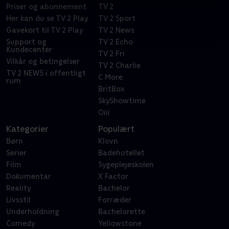
Priser og abonnement
TV 2
Her kan du se TV 2 Play
TV 2 Sport
Gavekort til TV 2 Play
TV 2 News
Support og
TV 2 Echo
Kundecenter
TV 2 Fri
Vilkår og betingelser
TV 2 Charlie
TV 2 NEWS i offentligt
C More
rum
BritBox
SkyShowtime
Oiii
Kategorier
Populært
Børn
Klovn
Serier
Badehotellet
Film
Sygeplejeskolen
Dokumentar
X Factor
Reality
Bachelor
Livsstil
Forræder
Underholdning
Bachelorette
Comedy
Yellowstone