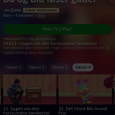
Kræver SkyShowtime
Børn
•
4 sæsoner
•
Prøv TV 2 Play*
*tilkøbes til TV 2 Play abonnement
S4:E11 • Sagen om den forsvundne tænkestol
Når tænkestolen forsvinder, ringer Josh og Blue til Steve for at
hjælpe med at løse mysteriet
Sæson 1
Sæson 2
Sæson 3
Sæson 4
11. Sagen om den
12. Det Store Blå Grand
forsvundne tænkestol
Prix