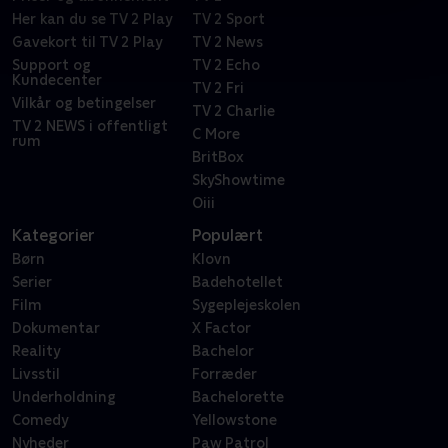
Her kan du se TV 2 Play
TV 2 Sport
Gavekort til TV 2 Play
TV 2 News
Support og
TV 2 Echo
Kundecenter
TV 2 Fri
Vilkår og betingelser
TV 2 Charlie
TV 2 NEWS i offentligt
C More
rum
BritBox
SkyShowtime
Oiii
Kategorier
Populært
Børn
Klovn
Serier
Badehotellet
Film
Sygeplejeskolen
Dokumentar
X Factor
Reality
Bachelor
Livsstil
Forræder
Underholdning
Bachelorette
Comedy
Yellowstone
Nyheder
Paw Patrol