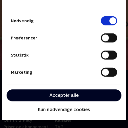
behandler dine oplysninger i
TV 2s privatlivspolitik
.
Samtykkevalg
Nødvendig
Præferencer
Statistik
Marketing
Om Du og Blå løser gåder
Kan du hjælpe Blå og Josh med at løse alverdens
gåder, når I sammen tager på et eventyr?
Acceptér alle
Kun nødvendige cookies
Om TV 2 Play
Kanaler
Priser og abonnement
TV 2