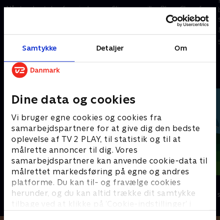
Når tænkestolen forsvinder,
Slippery spiller Blues Clues for
ringer Josh og Blue til Steve for
at få sin racerbil til at køre
at hjælpe med at løse
super hurtigt i det store blå
mysteriet
derbyløb
Samtykke
Detaljer
Om
5. april 2024 • 21 min
5. april 2024 • 21 min
Andre så også
Dine data og cookies
Vi bruger egne cookies og cookies fra
samarbejdspartnere for at give dig den bedste
oplevelse af TV 2 PLAY, til statistik og til at
målrette annoncer til dig. Vores
samarbejdspartnere kan anvende cookie-data til
målrettet markedsføring på egne og andres
platforme. Du kan til- og fravælge cookies
Mægtige maskiner
Dino Deluxe
herunder, og du kan altid trække dit samtykke
Børneserier • 1 sæsoner
Børneserier • 1
tilbage ved at klikke på ’Cookie-indstillinger’ i
bunden af siden. Læs mere om hvordan TV 2