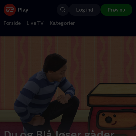
Log ind
Prøv nu
Forside
Live TV
Kategorier
Du og Blå løser gåder