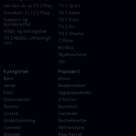
Her kan du se TV 2 Play
TV 2 Sport
Gavekort til TV 2 Play
TV 2 News
Support og
TV 2 Echo
Kundecenter
TV 2 Fri
Vilkår og betingelser
TV 2 Charlie
TV 2 NEWS i offentligt
C More
rum
BritBox
SkyShowtime
Oiii
Kategorier
Populært
Børn
Klovn
Serier
Badehotellet
Film
Sygeplejeskolen
Dokumentar
X Factor
Reality
Bachelor
Livsstil
Forræder
Underholdning
Bachelorette
Comedy
Yellowstone
Nyheder
Paw Patrol