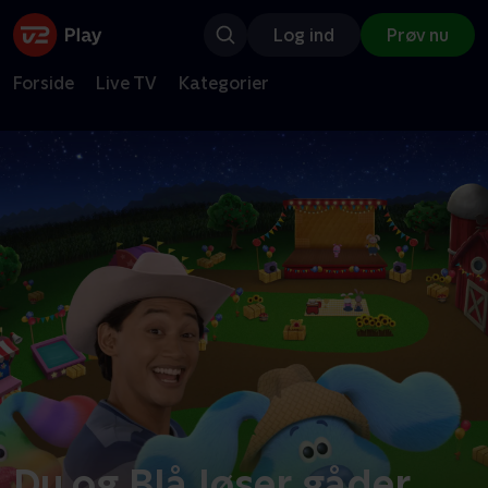
Log ind
Prøv nu
Forside
Live TV
Kategorier
Du og Blå løser gåder