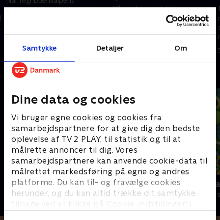
Når regnbuehvalpens
Når en beepbold til en
grisebaby, Twinkle, forsvinder
l
kickboldspiller med nedsat syn
på messen, hjælper Josh og
å
mister luft, træder Josh til for
Blå med at finde hende
at hjælpe
5. april 2024 • 21 min
Samtykke
Detaljer
Om
5. april 2024 • 21 min
Andre så også
Dine data og cookies
Vi bruger egne cookies og cookies fra
samarbejdspartnere for at give dig den bedste
oplevelse af TV 2 PLAY, til statistik og til at
målrette annoncer til dig. Vores
samarbejdspartnere kan anvende cookie-data til
målrettet markedsføring på egne og andres
platforme. Du kan til- og fravælge cookies
Mægtige maskiner
Geckos Gar
herunder, og du kan altid trække dit samtykke
Børneserier • 1 sæsoner
Børneserier • 2
tilbage ved at klikke på ’Cookie-indstillinger’ i
bunden af siden. Læs mere om hvordan TV 2