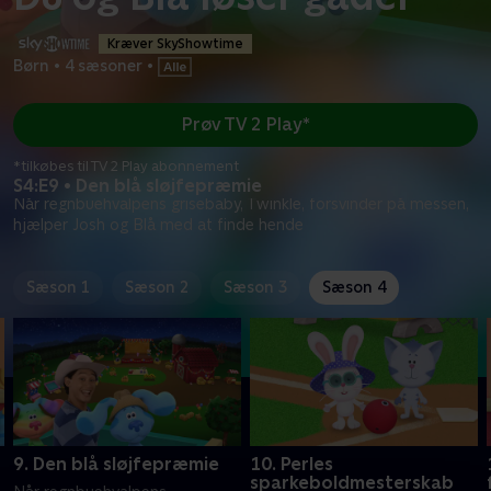
Kræver SkyShowtime
Børn
•
4 sæsoner
•
Prøv TV 2 Play*
*tilkøbes til TV 2 Play abonnement
S4:E9 • Den blå sløjfepræmie
Når regnbuehvalpens grisebaby, Twinkle, forsvinder på messen,
hjælper Josh og Blå med at finde hende
Sæson 1
Sæson 2
Sæson 3
Sæson 4
9. Den blå sløjfepræmie
10. Perles
sparkeboldmesterskab