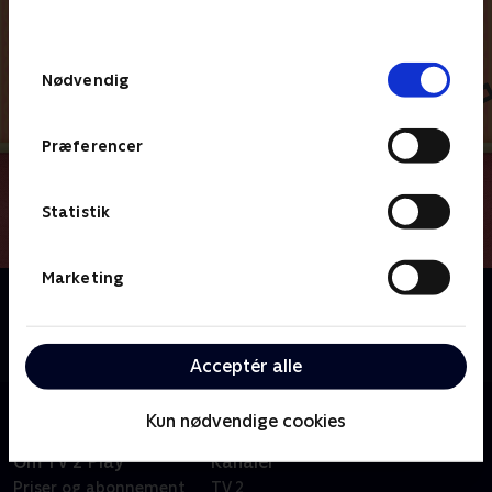
behandler dine oplysninger i
TV 2s privatlivspolitik
.
Samtykkevalg
Nødvendig
Præferencer
Statistik
Marketing
Om Du og Blå løser gåder
Kan du hjælpe Blå og Josh med at løse alverdens
gåder, når I sammen tager på et eventyr?
Acceptér alle
Kun nødvendige cookies
Om TV 2 Play
Kanaler
Priser og abonnement
TV 2