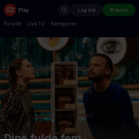
Log ind
Prøv nu
Forside
Live TV
Kategorier
Dine fulde fem