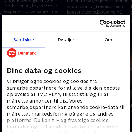
Grand Prix-sangerne Julie
når de to bagestjerner Sæphor
Berthelsen og Bryan Rice er
Kristinsson og Frederik Haun
eksperter i vindersange, men
lægger bageredskaberne på
kan de gætte, hvilke upassende
hylden og i stedet kæmper
7. maj 2022 • 45 min
ingredienser der er i de festlige
med sanserne.
30. april 2022 • 44 min
cocktails?
Andre så også
Samtykke
Detaljer
Om
Dine data og cookies
Vi bruger egne cookies og cookies fra
samarbejdspartnere for at give dig den bedste
oplevelse af TV 2 PLAY, til statistik og til at
målrette annoncer til dig. Vores
Ordet er mit
Klar med sv
samarbejdspartnere kan anvende cookie-data til
Quiz-shows • 5 sæsoner
Quiz-shows • 2
målrettet markedsføring på egne og andres
platforme. Du kan til- og fravælge cookies
herunder, og du kan altid trække dit samtykke