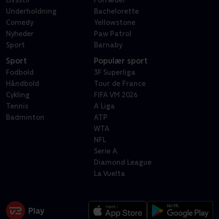
Livsstil
Forræder
Underholdning
Bachelorette
Comedy
Yellowstone
Nyheder
Paw Patrol
Sport
Barnaby
Sport
Populær sport
Fodbold
3F Superliga
Håndbold
Tour de France
Cykling
FIFA VM 2026
Tennis
A Liga
Badminton
ATP
WTA
NFL
Serie A
Diamond League
La Vuelta