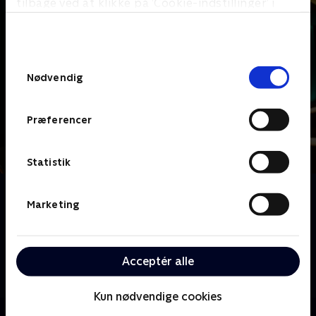
tilbage ved at klikke på ’Cookie-indstillinger’ i
bunden af siden. Læs mere om hvordan TV 2
behandler dine oplysninger i
TV 2s privatlivspolitik
.
Samtykkevalg
Nødvendig
Præferencer
Statistik
Om Dine fulde fem
Marketing
Sanserne bliver testet på alle tænkelige og
utænkelige måder, når Lars Hjortshøj er vært på
Danmarks mest sanselige quizshow. Her skal kendte
danskere parvis høre, smage, føle, se og lugte sig
Acceptér alle
igennem alverdens sjove sanselige lege.
Kun nødvendige cookies