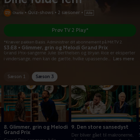
•
Quiz-shows
•
2 sæsoner
•
Prøv TV 2 Play*
*Kræver pakken Basis. Administrer dit abonnement på Mit TV 2.
S3:E8 • Glimmer, grin og Melodi Grand Prix
Grand Prix-sangerne Julie Berthelsen og Bryan Rice er eksperter
i vindersange, men kan de gætte, hvilke upassende
...
Læs mere
Sæson 1
Sæson 3
8. Glimmer, grin og Melodi
9. Den store sansedyst
Grand Prix
t
Der bliver gået til makronerne,