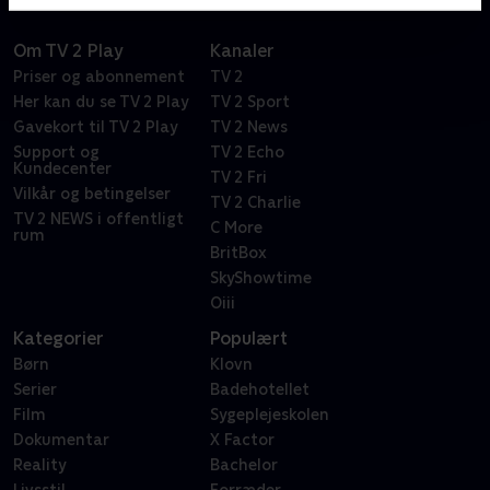
Om TV 2 Play
Kanaler
Priser og abonnement
TV 2
Her kan du se TV 2 Play
TV 2 Sport
Gavekort til TV 2 Play
TV 2 News
Support og
TV 2 Echo
Kundecenter
TV 2 Fri
Vilkår og betingelser
TV 2 Charlie
TV 2 NEWS i offentligt
C More
rum
BritBox
SkyShowtime
Oiii
Kategorier
Populært
Børn
Klovn
Serier
Badehotellet
Film
Sygeplejeskolen
Dokumentar
X Factor
Reality
Bachelor