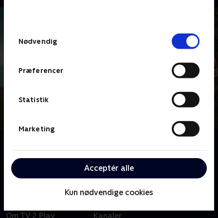
bunden af siden. Læs mere om hvordan TV 2
behandler dine oplysninger i
TV 2s privatlivspolitik
.
Samtykkevalg
Nødvendig
Præferencer
Statistik
Marketing
Om Death in Paradise
Tag med til Caribien, hvor sandet ikke er det eneste,
der er brandvarmt - det er mordsagerne også.
Acceptér alle
Kun nødvendige cookies
Om TV 2 Play
Kanaler