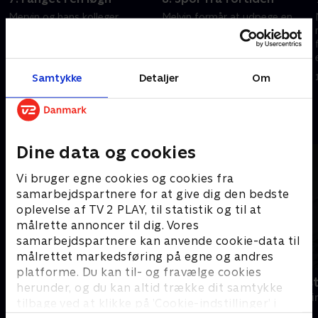
t
Mervin og hans kolleger
Melvin formår at udpege en
undersøger den mørke side af
hovedmistænkt i mordet på sin
onlinedating, efter en mand
mor, men er han i stand til at
bliver skudt uden for sit hus.
opklare hele sagen?
Samtykke
Detaljer
Om
10. december 2025 • 58 min
10. december 2025 • 59 min
Andre så også
Dine data og cookies
Vi bruger egne cookies og cookies fra
samarbejdspartnere for at give dig den bedste
oplevelse af TV 2 PLAY, til statistik og til at
målrette annoncer til dig. Vores
samarbejdspartnere kan anvende cookie-data til
målrettet markedsføring på egne og andres
platforme. Du kan til- og fravælge cookies
Mord på Mallorca
Fornyet mis
herunder, og du kan altid trække dit samtykke
Krimi & Spænding • 2 sæsoner
Krimi & Spændi
tilbage ved at klikke på ’Cookie-indstillinger’ i