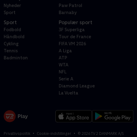
Nyheder
Paw Patrol
Sport
Barnaby
Sport
Populær sport
Fodbold
3F Superliga
Håndbold
Tour de France
Cykling
FIFA VM 2026
Tennis
A Liga
Badminton
ATP
WTA
NFL
Serie A
Diamond League
La Vuelta
Privatlivspolitik
Cookie-indstillinger
©
2026
TV 2 DANMARK A/S