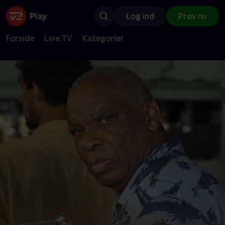
Log ind
Prøv nu
Forside
Live TV
Kategorier