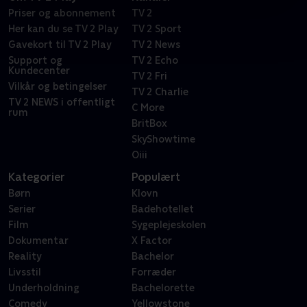
Priser og abonnement
TV 2
Her kan du se TV 2 Play
TV 2 Sport
Gavekort til TV 2 Play
TV 2 News
Support og
TV 2 Echo
Kundecenter
TV 2 Fri
Vilkår og betingelser
TV 2 Charlie
TV 2 NEWS i offentligt
C More
rum
BritBox
SkyShowtime
Oiii
Kategorier
Populært
Børn
Klovn
Serier
Badehotellet
Film
Sygeplejeskolen
Dokumentar
X Factor
Reality
Bachelor
Livsstil
Forræder
Underholdning
Bachelorette
Comedy
Yellowstone