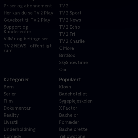
Priser og abonnement
TV 2
Her kan du se TV 2 Play
TV 2 Sport
Gavekort til TV 2 Play
TV 2 News
Support og
TV 2 Echo
Kundecenter
TV 2 Fri
Vilkår og betingelser
TV 2 Charlie
TV 2 NEWS i offentligt
C More
rum
BritBox
SkyShowtime
Oiii
Kategorier
Populært
Børn
Klovn
Serier
Badehotellet
Film
Sygeplejeskolen
Dokumentar
X Factor
Reality
Bachelor
Livsstil
Forræder
Underholdning
Bachelorette
Comedy
Yellowstone