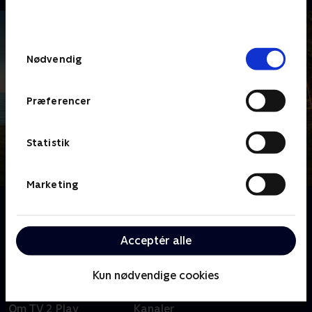
bunden af siden. Læs mere om hvordan TV 2
behandler dine oplysninger i
TV 2s privatlivspolitik
.
Samtykkevalg
Nødvendig
Præferencer
Statistik
Marketing
Om Death in Paradise
Tag med til Caribien, hvor sandet ikke er det eneste,
der er brandvarmt - det er mordsagerne også.
Acceptér alle
Kun nødvendige cookies
Om TV 2 Play
Kanaler