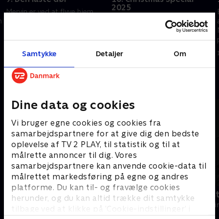
2025
Mervin er ved at flyve hjem,
Tilbage på Saint Marie står
n
men bliver pludselig centrum
Mervin over for et gådefuldt
for en mordsag, da der findes
julemord, mens han endelig
et lig i hans skur.
møder sin charmerende, men
Samtykke
Detaljer
Om
10. december 2025 • 58 min
hemmelighedsfulde halvbror,
30. december 2025 • 89 min
Solomon.
Andre så også
Dine data og cookies
Vi bruger egne cookies og cookies fra
samarbejdspartnere for at give dig den bedste
oplevelse af TV 2 PLAY, til statistik og til at
målrette annoncer til dig. Vores
samarbejdspartnere kan anvende cookie-data til
målrettet markedsføring på egne og andres
platforme. Du kan til- og fravælge cookies
Mord på Mallorca
Fornyet mis
herunder, og du kan altid trække dit samtykke
Krimi & Spænding • 2 sæsoner
Krimi & Spændi
tilbage ved at klikke på ’Cookie-indstillinger’ i