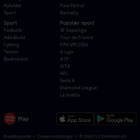
Nyheder
Paw Patrol
Sport
Barnaby
Sport
Populær sport
Fodbold
3F Superliga
Håndbold
Tour de France
Cykling
FIFA VM 2026
Tennis
A Liga
Badminton
ATP
WTA
NFL
Serie A
Diamond League
La Vuelta
Privatlivspolitik
Cookie-indstillinger
©
2026
TV 2 DANMARK A/S