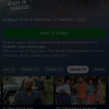
•
Krimi & Spænding
•
15 sæsoner
•
Prøv TV 2 Play*
*Kræver pakken Favorit. Administrer dit abonnement på Mit TV 2.
S14:E9 • Den låste dør
Mervin er ved at flyve hjem, men bliver pludselig centrum for en
mordsag, da der findes et lig i hans skur.
Sæson 11
Sæson 12
Sæson 13
Sæson 14
Sæson 1
9. Den låste dør
10. Christmas Special