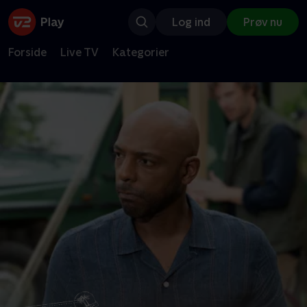
Log ind
Prøv nu
Forside
Live TV
Kategorier