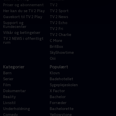
Priser og abonnement
TV 2
Her kan du se TV 2 Play
TV 2 Sport
Gavekort til TV 2 Play
TV 2 News
Support og
TV 2 Echo
Kundecenter
TV 2 Fri
Vilkår og betingelser
TV 2 Charlie
TV 2 NEWS i offentligt
C More
rum
BritBox
SkyShowtime
Oiii
Kategorier
Populært
Børn
Klovn
Serier
Badehotellet
Film
Sygeplejeskolen
Dokumentar
X Factor
Reality
Bachelor
Livsstil
Forræder
Underholdning
Bachelorette
Comedy
Yellowstone