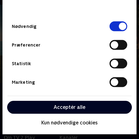
bunden af siden. Læs mere om hvordan TV 2
behandler dine oplysninger i
TV 2s privatlivspolitik
.
Samtykkevalg
Nødvendig
Præferencer
Statistik
Marketing
Om Death in Paradise
Tag med til Caribien, hvor sandet ikke er det eneste,
der er brandvarmt - det er mordsagerne også.
Acceptér alle
Kun nødvendige cookies
Om TV 2 Play
Kanaler