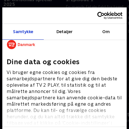
2025
En mands fatale fald fra taget
Tilbage på Saint Marie står
af en regeringsbygning sætter
Mervin over for et gådefuldt
Mervin og holdet på en hård
julemord, mens han endelig
prøve.
møder sin charmerende, men
Samtykke
Detaljer
Om
15. april 2026 • 59 min
hemmelighedsfulde halvbror,
30. december 2025 • 89 min
Solomon.
Andre så også
Dine data og cookies
Vi bruger egne cookies og cookies fra
samarbejdspartnere for at give dig den bedste
oplevelse af TV 2 PLAY, til statistik og til at
målrette annoncer til dig. Vores
samarbejdspartnere kan anvende cookie-data til
målrettet markedsføring på egne og andres
platforme. Du kan til- og fravælge cookies
Mord på Mallorca
Fornyet mis
herunder, og du kan altid trække dit samtykke
Krimi & Spænding • 2 sæsoner
Krimi & Spændi
tilbage ved at klikke på ’Cookie-indstillinger’ i