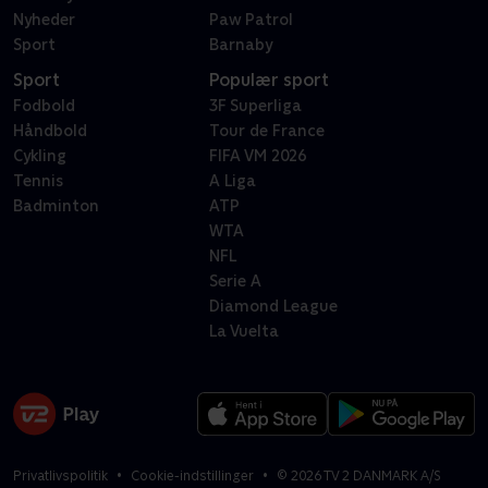
Nyheder
Paw Patrol
Sport
Barnaby
Sport
Populær sport
Fodbold
3F Superliga
Håndbold
Tour de France
Cykling
FIFA VM 2026
Tennis
A Liga
Badminton
ATP
WTA
NFL
Serie A
Diamond League
La Vuelta
Privatlivspolitik
Cookie-indstillinger
©
2026
TV 2 DANMARK A/S