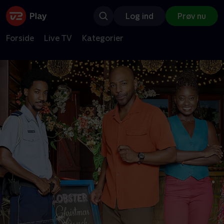
Log ind
Prøv nu
Forside
Live TV
Kategorier