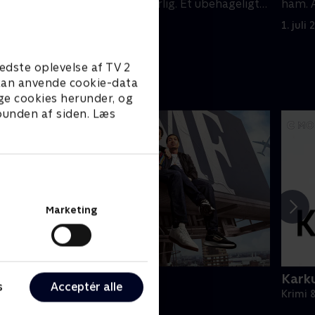
kan ikke
situation er livsfarlig. Et ubehageligt
ham. 
 er.
valg venter.
morge
1. juli 2021 • 50 min
1. juli
edste oplevelse af TV 2
e kan anvende cookie-data
ge cookies herunder, og
 bunden af siden. Læs
Marketing
BMF
Karku
s
Acceptér alle
rimi & Spænding • 3 sæsoner
Krimi 