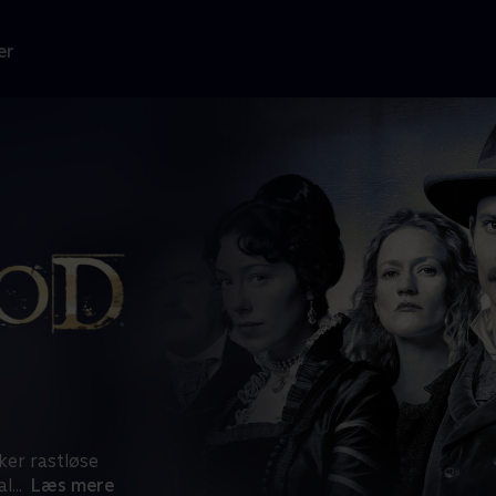
er
ker rastløse
al
...
Læs mere