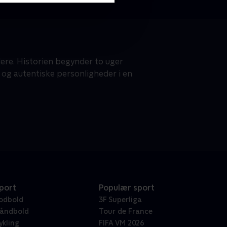
dere. Historien begynder to uger
e og autentiske personligheder i en
port
Populær sport
odbold
3F Superliga
åndbold
Tour de France
ykling
FIFA VM 2026