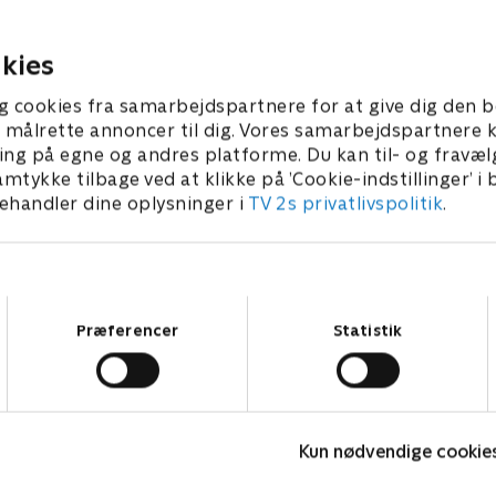
 ankommet til kolonien.
forværres. Han er alene og 
tale. Ingen ved, hvor syg han
 • 48 min
1. juli 2021 • 56 min
kies
g cookies fra samarbejdspartnere for at give dig den b
l at målrette annoncer til dig. Vores samarbejdspartner
ing på egne og andres platforme. Du kan til- og fravæl
amtykke tilbage ved at klikke på ’Cookie-indstillinger’ i
handler dine oplysninger i
TV 2s privatlivspolitik
.
Samtykkevalg
Præferencer
Statistik
The Au Pair
Kun nødvendige cookie
Krimi & Spænding • 1 sæsoner
K