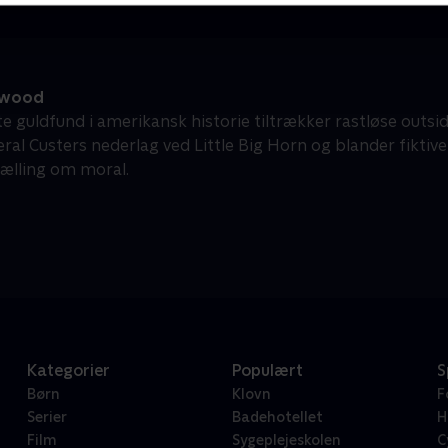
dwood
te guldfund i amerikansk historie tiltrækker rastløse outsi
eral Custers nederlag ved Little Big Horn og blander fiktiv
tælling om moral.
Kategorier
Populært
S
Børn
Klovn
F
Serier
Badehotellet
H
Film
Sygeplejeskolen
C