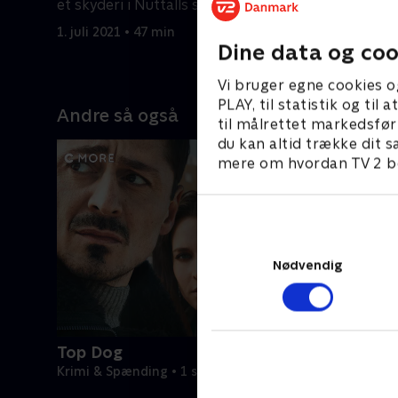
et skyderi i Nuttalls saloon.
og søn er
1. juli 2021 • 47 min
1. juli 2021
Dine data og coo
Vi bruger egne cookies o
PLAY, til statistik og ti
Andre så også
til målrettet markedsfør
du kan altid trække dit s
mere om hvordan TV 2 be
Nødvendig
Top Dog
Krimi & Spænding • 1 sæsoner