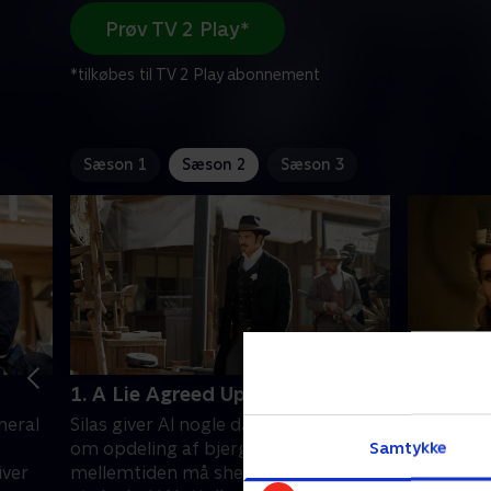
Prøv TV 2 Play*
*tilkøbes til TV 2 Play abonnement
Sæson 1
Sæson 2
Sæson 3
1. A Lie Agreed Upon, Part 1
2. A Lie
neral
Silas giver Al nogle dårlige nyheder
Efter slå
Samtykke
om opdeling af bjerglandet. I
tilstand. 
iver
mellemtiden må sheriffen tage sig af
fremtid m