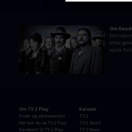
Om Dea
Det størs
efter gen
episk for
Om TV 2 Play
Kanaler
Priser og abonnement
TV 2
Her kan du se TV 2 Play
TV 2 Sport
Gavekort til TV 2 Play
TV 2 News