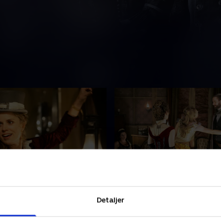
 Agreed Upon, Part 2
3. New Money
skampen spørger Al til Seths
Francis Wolcott, agent for
Detaljer
Sheriffen er bekymret for sin
minemagnaten Geroge Hear
ed Alma, nu hvor hans kone
ankommer til Deadwood. Als