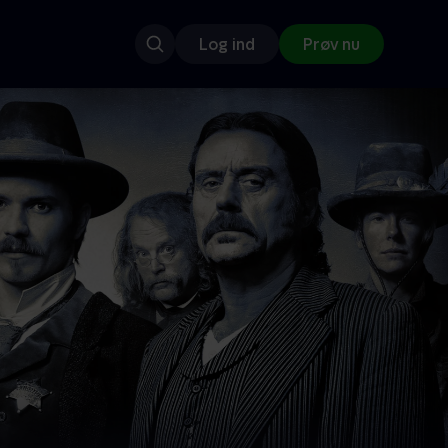
Log ind
Prøv nu