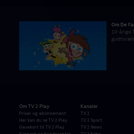
Om De fa
10-årige
gudforældr
Om TV 2 Play
Kanaler
Priser og abonnement
TV 2
Her kan du se TV 2 Play
TV 2 Sport
Gavekort til TV 2 Play
TV 2 News