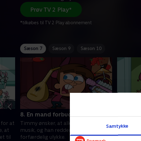
Prøv TV 2 Play*
*tilkøbes til TV 2 Play abonnement
Sæson 7
Sæson 9
Sæson 10
8. En mand forbudt
9. Skold
for at
Timmy ønsker, at alle skal elske hans
Poof bliv
Samtykke
, at
musik, og han redder Vicky fra en
Timmy stj
t til
forfærdelig ulykke.
Trixie.