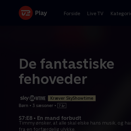
Forside
Live TV
Kategori
De fantastiske
fehoveder
Kræver SkyShowtime
Børn
•
3 sæsoner
•
S7:E8 • En mand forbudt
Timmy ønsker, at alle skal elske hans musik, og ha
fra en forfærdelig ulykke.