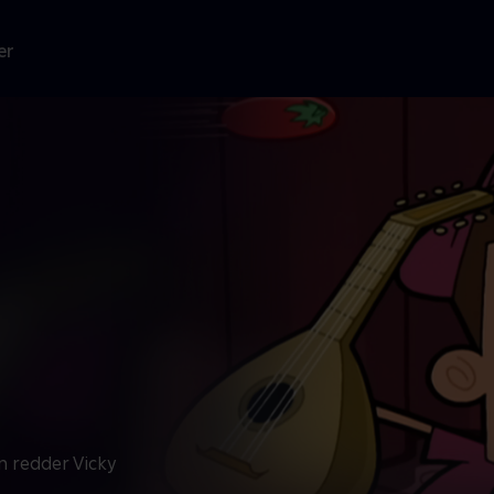
er
n redder Vicky