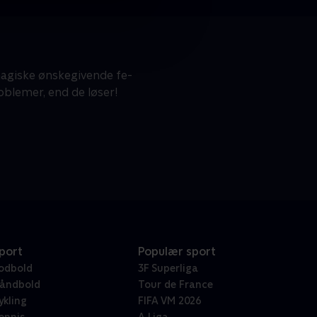
giske ønskegivende fe-
oblemer, end de løser!
port
Populær sport
odbold
3F Superliga
åndbold
Tour de France
ykling
FIFA VM 2026