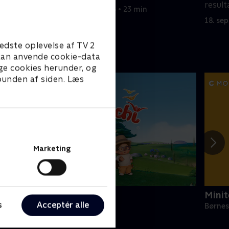
result
18. september 2023 • 23 min
18. se
edste oplevelse af TV 2
e kan anvende cookie-data
ge cookies herunder, og
 bunden af siden. Læs
Marketing
onchhichi
Minit
s
Acceptér alle
ørneserier • 1 sæsoner
Børnes