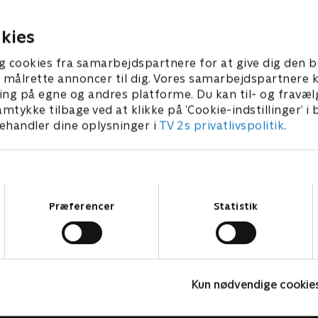
ber 2023 • 23 min
18. september 2023 • 23 min
kies
g cookies fra samarbejdspartnere for at give dig den b
l at målrette annoncer til dig. Vores samarbejdspartner
ing på egne og andres platforme. Du kan til- og fravæl
amtykke tilbage ved at klikke på ’Cookie-indstillinger’ i
handler dine oplysninger i
TV 2s privatlivspolitik
.
Samtykkevalg
Præferencer
Statistik
Olly & Lea
M
Kun nødvendige cookie
Børneserier • 1 sæsoner
B