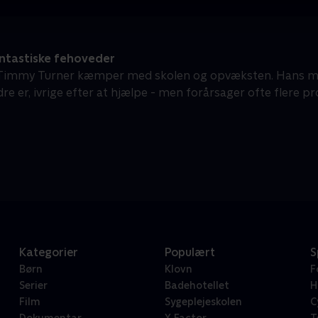
ntastiske fehoveder
 Timmy Turner kæmper med skolen og opvæksten. Hans ma
e er, ivrige efter at hjælpe - men forårsager ofte flere pr
Kategorier
Populært
S
Børn
Klovn
F
Serier
Badehotellet
H
Film
Sygeplejeskolen
C