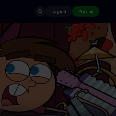
Log ind
Prøv nu