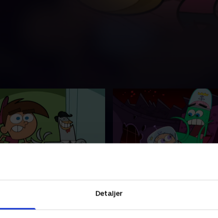
poofs
10. Dobbelt Oh Schnoz
er syg med "skoldpoofs".
Wanda forsøger at afsløre
Detaljer
æler Amors pile til brug på
bror som en løgner. Poof lø
da ingen leger med ham.