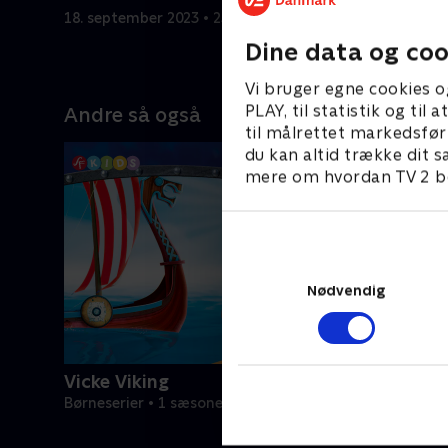
18. september 2023 • 23 min
18. septem
Dine data og coo
Vi bruger egne cookies o
PLAY, til statistik og ti
Andre så også
til målrettet markedsfør
du kan altid trække dit s
mere om hvordan TV 2 be
Nødvendig
Vicke Viking
Børneserier • 1 sæsoner