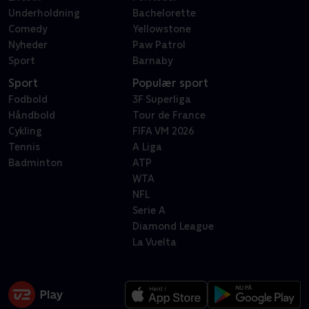
Underholdning
Bachelorette
Comedy
Yellowstone
Nyheder
Paw Patrol
Sport
Barnaby
Sport
Populær sport
Fodbold
3F Superliga
Håndbold
Tour de France
Cykling
FIFA VM 2026
Tennis
A Liga
Badminton
ATP
WTA
NFL
Serie A
Diamond League
La Vuelta