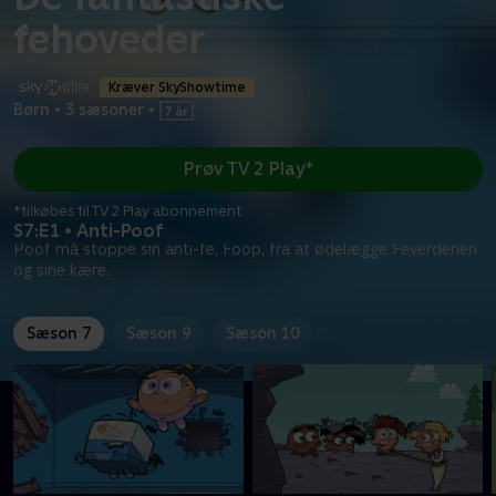
fehoveder
Kræver SkyShowtime
Børn
•
3 sæsoner
•
Prøv TV 2 Play*
*tilkøbes til TV 2 Play abonnement
S7:E1 • Anti-Poof
Poof må stoppe sin anti-fe, Foop, fra at ødelægge Feverdenen
og sine kære.
Sæson 7
Sæson 9
Sæson 10