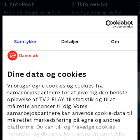
1. Anti-Poof
2. Tilføj-en-far
Poof må stoppe sin anti-fe,
Timmy ønsker sig ekstra
Foop, fra at ødelægge
fædre. Squirrely Scouts og
Feverdenen og sine kære.
Cream Puffs løber op ad et
bjerg.
18. september 2023 • 22 min
18. september 2023 • 22 min
Samtykke
Detaljer
Om
Andre så også
Dine data og cookies
Vi bruger egne cookies og cookies fra
samarbejdspartnere for at give dig den bedste
oplevelse af TV 2 PLAY, til statistik og til at
målrette annoncer til dig. Vores
samarbejdspartnere kan anvende cookie-data til
målrettet markedsføring på egne og andres
Føles som
Vicke Viking
platforme. Du kan til- og fravælge cookies
Børneserier • 1 sæsoner
Børneserier • 1
herunder, og du kan altid trække dit samtykke