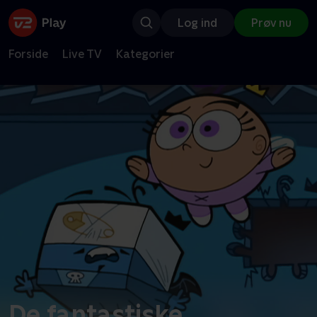
Log ind
Prøv nu
Forside
Live TV
Kategorier
De fantastiske