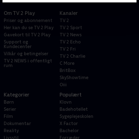
Om TV 2 Play
Kanaler
Priser og abonnement
TV 2
Her kan du se TV 2 Play
TV 2 Sport
Gavekort til TV 2 Play
TV 2 News
Support og
TV 2 Echo
Kundecenter
TV 2 Fri
Vilkår og betingelser
TV 2 Charlie
TV 2 NEWS i offentligt
C More
rum
BritBox
SkyShowtime
Oiii
Kategorier
Populært
Børn
Klovn
Serier
Badehotellet
Film
Sygeplejeskolen
Dokumentar
X Factor
Reality
Bachelor
Livsstil
Forræder