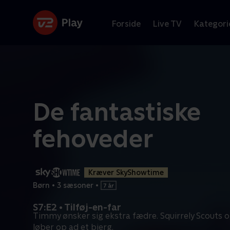
Forside
Live TV
Kategori
De fantastiske
fehoveder
Kræver SkyShowtime
Børn
•
3 sæsoner
•
S7:E2 • Tilføj-en-far
Timmy ønsker sig ekstra fædre. Squirrely Scouts 
løber op ad et bjerg.