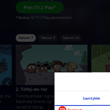
Prøv TV 2 Play*
*tilkøbes til TV 2 Play abonnement
Sæson 7
Sæson 9
Sæson 10
2. Tilføj-en-far
3. Mus-
p, fra
Timmy ønsker sig ekstra fædre.
En voldeli
Samtykke
e
Squirrely Scouts og Cream Puffs løber
Crocker k
op ad et bjerg.
karaktere