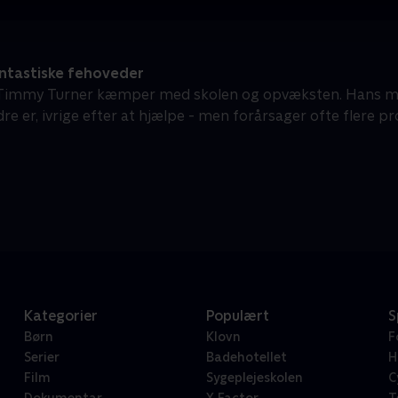
ntastiske fehoveder
 Timmy Turner kæmper med skolen og opvæksten. Hans ma
e er, ivrige efter at hjælpe - men forårsager ofte flere pr
Kategorier
Populært
S
Børn
Klovn
F
Serier
Badehotellet
H
Film
Sygeplejeskolen
C