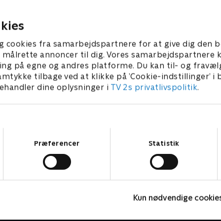
n.
18. september 2023 • 23 min
ber 2023 • 23 min
kies
g cookies fra samarbejdspartnere for at give dig den b
l at målrette annoncer til dig. Vores samarbejdspartner
ing på egne og andres platforme. Du kan til- og fravæl
amtykke tilbage ved at klikke på ’Cookie-indstillinger’ i
handler dine oplysninger i
TV 2s privatlivspolitik
.
Samtykkevalg
Præferencer
Statistik
Olly & Lea
O
Kun nødvendige cookie
Børneserier • 1 sæsoner
B