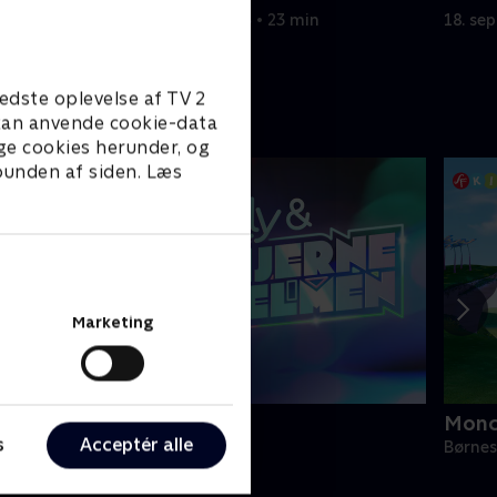
18. september 2023 • 23 min
18. se
edste oplevelse af TV 2
e kan anvende cookie-data
ge cookies herunder, og
 bunden af siden. Læs
Marketing
lly og Hjernehjelmen
Monc
s
Acceptér alle
ørneserier • 1 sæsoner
Børnes