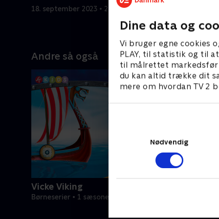
sin medici
18. september 2023 • 22 min
18. septem
Dine data og coo
Vi bruger egne cookies o
PLAY, til statistik og ti
Andre så også
til målrettet markedsfør
du kan altid trække dit s
mere om hvordan TV 2 be
Nødvendig
Vicke Viking
Børneserier • 1 sæsoner