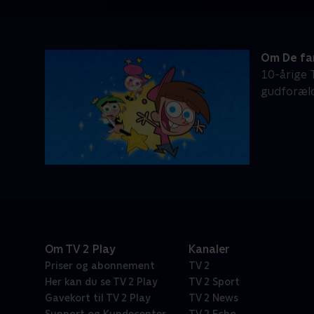
Om De fa
10-årige
gudforældr
Om TV 2 Play
Kanaler
Priser og abonnement
TV 2
Her kan du se TV 2 Play
TV 2 Sport
Gavekort til TV 2 Play
TV 2 News