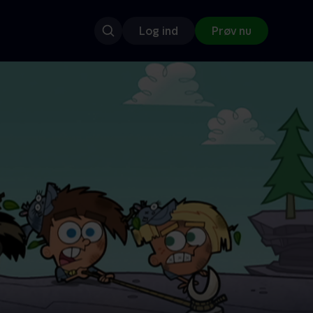
Log ind
Prøv nu