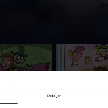
kapader
4. Dårlig arvingedag
g tegneserie inspirerer Poof.
Crocker søger efter en arving
Detaljer
ritiserer Timmys dårlige
"formue", og Timmy ødelægg
r, og Poof nægter at tage
uheld Mt. Olympus.