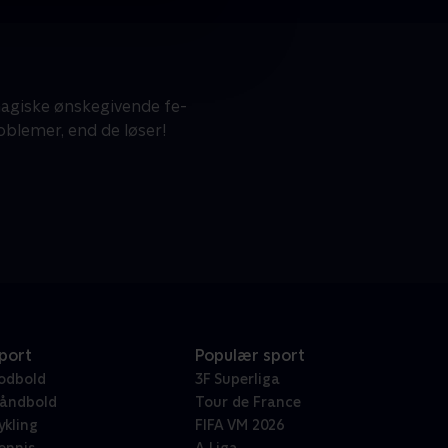
giske ønskegivende fe-
oblemer, end de løser!
port
Populær sport
odbold
3F Superliga
åndbold
Tour de France
ykling
FIFA VM 2026