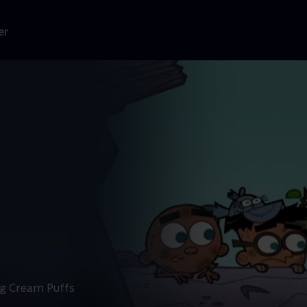
er
og Cream Puffs