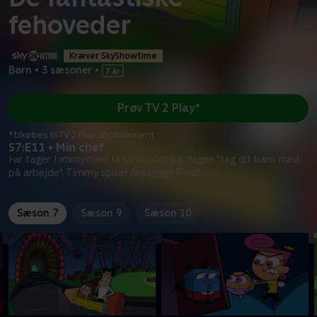
fehoveder
Kræver SkyShowtime
Børn
•
3 sæsoner
•
Prøv TV 2 Play*
*tilkøbes til TV 2 Play abonnement
S7:E11 • Min chef
Far tager Timmy med til sit kontor på dagen "tag dit barn med
på arbejde". Timmy spiser fejlagtigt Poof.
Sæson 7
Sæson 9
Sæson 10