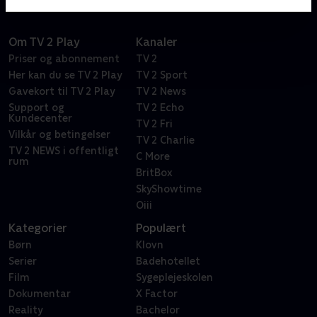
Om TV 2 Play
Kanaler
Priser og abonnement
TV 2
Her kan du se TV 2 Play
TV 2 Sport
Gavekort til TV 2 Play
TV 2 News
Support og
TV 2 Echo
Kundecenter
TV 2 Fri
Vilkår og betingelser
TV 2 Charlie
TV 2 NEWS i offentligt
C More
rum
BritBox
SkyShowtime
Oiii
Kategorier
Populært
Børn
Klovn
Serier
Badehotellet
Film
Sygeplejeskolen
Dokumentar
X Factor
Reality
Bachelor