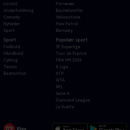
Livsstil
Forræder
Underholdning
Bachelorette
Comedy
Yellowstone
Nyheder
Paw Patrol
Sport
Barnaby
Sport
Populær sport
Fodbold
3F Superliga
Håndbold
Tour de France
Cykling
FIFA VM 2026
Tennis
A Liga
Badminton
ATP
WTA
NFL
Serie A
Diamond League
La Vuelta