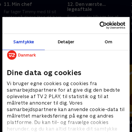
o
11. Min chef
12. Den værste...
legeaftale
Far tager Timmy med til sit
Foop vender tilbage for at
kontor på dagen "tag dit barn
ødelægge Poof, og Poof
med på arbejde". Timmy spiser
opfylder Timmys ønske
fejlagtigt Poof.
bogstaveligt - med
18. september 2023 • 23 min
katastrofale resultater.
Samtykke
Detaljer
Om
18. september 2023 • 23 min
Andre så også
Dine data og cookies
Vi bruger egne cookies og cookies fra
samarbejdspartnere for at give dig den bedste
oplevelse af TV 2 PLAY, til statistik og til at
målrette annoncer til dig. Vores
samarbejdspartnere kan anvende cookie-data til
målrettet markedsføring på egne og andres
Vicke Viking
Miniteve: M
platforme. Du kan til- og fravælge cookies
herunder, og du kan altid trække dit samtykke
Børneserier • 1 sæsoner
Børneserier • 1