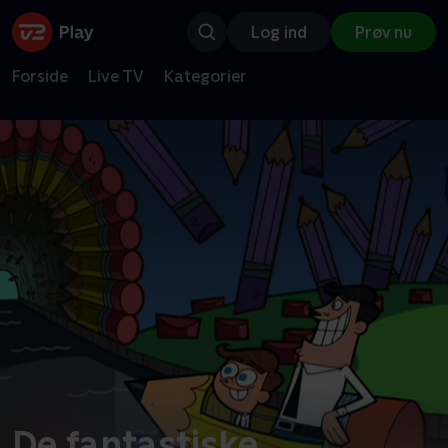
Log ind
Prøv nu
Forside
Live TV
Kategorier
De fantastiske