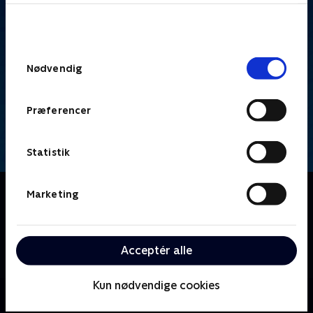
bunden af siden. Læs mere om hvordan TV 2
behandler dine oplysninger i
TV 2s privatlivspolitik
.
Samtykkevalg
Nødvendig
Præferencer
Statistik
Om De fantastiske fehoveder
Marketing
10-årige Timmy Turner kæmper med skolen og
opvæksten. Hans magiske ønskegivende fe-
gudforældre er, ivrige efter at hjælpe - men
Acceptér alle
forårsager ofte flere problemer, end de løser!
Kun nødvendige cookies