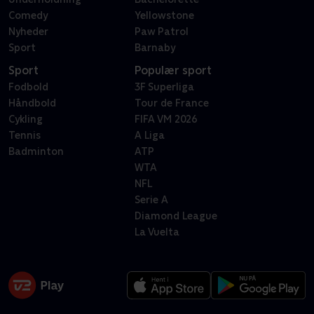
Comedy
Yellowstone
Nyheder
Paw Patrol
Sport
Barnaby
Sport
Populær sport
Fodbold
3F Superliga
Håndbold
Tour de France
Cykling
FIFA VM 2026
Tennis
A Liga
Badminton
ATP
WTA
NFL
Serie A
Diamond League
La Vuelta