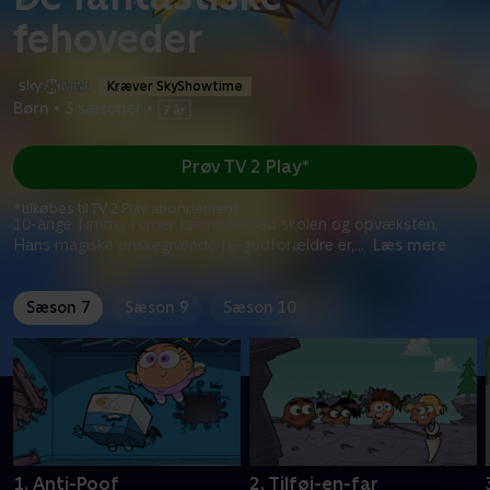
fehoveder
Kræver SkyShowtime
Børn
•
3 sæsoner
•
Prøv TV 2 Play*
*tilkøbes til TV 2 Play abonnement
10-årige Timmy Turner kæmper med skolen og opvæksten.
Hans magiske ønskegivende fe-gudforældre er,
...
Læs mere
Sæson 7
Sæson 9
Sæson 10
1. Anti-Poof
2. Tilføj-en-far