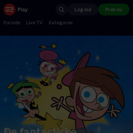
Log ind
Prøv nu
Forside
Live TV
Kategorier
De fantastiske