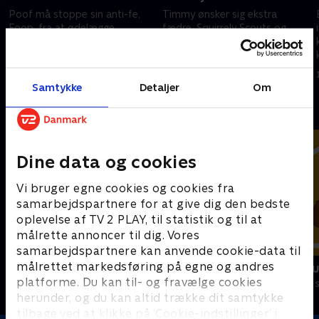
Poof må stoppe sin anti-fe,
Timmy ønsker sig ekstra
Foop, fra at ødelægge
fædre. Squirrely Scouts og
Feverdenen og sine kære.
Cream Puffs løber op ad et
bjerg.
18. september 2023 • 22 min
18. september 2023 • 22 min
Samtykke
Detaljer
Om
Andre så også
Dine data og cookies
Vi bruger egne cookies og cookies fra
samarbejdspartnere for at give dig den bedste
oplevelse af TV 2 PLAY, til statistik og til at
målrette annoncer til dig. Vores
samarbejdspartnere kan anvende cookie-data til
målrettet markedsføring på egne og andres
Vicke Viking
Miniteve: M
platforme. Du kan til- og fravælge cookies
Børneserier • 1 sæsoner
Børneserier • 1
herunder, og du kan altid trække dit samtykke
tilbage ved at klikke på ’Cookie-indstillinger’ i