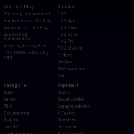
Om TV 2 Play
Kanaler
Priser og abonnement
TV 2
Her kan du se TV 2 Play
TV 2 Sport
Gavekort til TV 2 Play
TV 2 News
Support og
TV 2 Echo
Kundecenter
TV 2 Fri
Vilkår og betingelser
TV 2 Charlie
TV 2 NEWS i offentligt
C More
rum
BritBox
SkyShowtime
Oiii
Kategorier
Populært
Børn
Klovn
Serier
Badehotellet
Film
Sygeplejeskolen
Dokumentar
X Factor
Reality
Bachelor
Livsstil
Forræder
Underholdning
Bachelorette