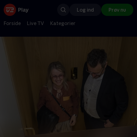
Log ind
Prøv nu
Forside
Live TV
Kategorier