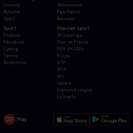
Comedy
Yellowstone
Nyheder
Paw Patrol
Sport
Barnaby
Sport
Populær sport
Fodbold
3F Superliga
Håndbold
Tour de France
Cykling
FIFA VM 2026
Tennis
A Liga
Badminton
ATP
WTA
NFL
Serie A
Diamond League
La Vuelta