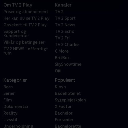
Om TV 2 Play
Kanaler
Priser og abonnement
TV 2
Her kan du se TV 2 Play
TV 2 Sport
Gavekort til TV 2 Play
TV 2 News
Support og
TV 2 Echo
Kundecenter
TV 2 Fri
Vilkår og betingelser
TV 2 Charlie
TV 2 NEWS i offentligt
C More
rum
BritBox
SkyShowtime
Oiii
Kategorier
Populært
Børn
Klovn
Serier
Badehotellet
Film
Sygeplejeskolen
Dokumentar
X Factor
Reality
Bachelor
Livsstil
Forræder
Underholdning
Bachelorette