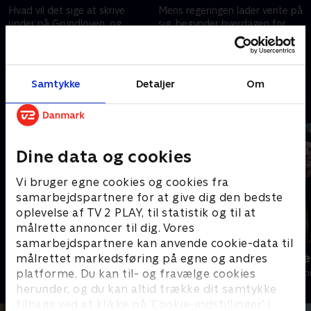
Hvad vil det sige at skrive
Mens regeringen lader vente på
under på Grundloven, og
sig, begynder hverdagen for
hvordan er det at være ny i
Christina Lykke og Thomas
Folketinget? Mød Christina
Klimek med hotel, kufferter og
Lykke og Thomas Klimek.
nye gange på Christiansborg.
4. juni 2026 • 23 min
4. juni 2026 • 22 min
Samtykke
Detaljer
Om
Andre så også
Dine data og cookies
Vi bruger egne cookies og cookies fra
samarbejdspartnere for at give dig den bedste
oplevelse af TV 2 PLAY, til statistik og til at
målrette annoncer til dig. Vores
samarbejdspartnere kan anvende cookie-data til
Julelys for millioner
Fantasifulde 
målrettet markedsføring på egne og andres
platforme. Du kan til- og fravælge cookies
2022 • Livsstil • 46 min
Livsstil • 3 sæs
herunder, og du kan altid trække dit samtykke
tilbage ved at klikke på ’Cookie-indstillinger’ i