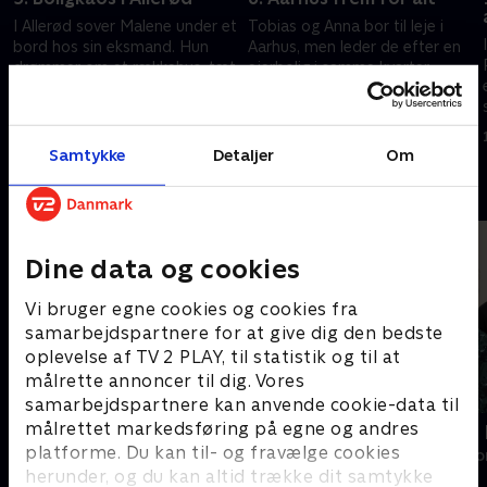
I Allerød sover Malene under et
Tobias og Anna bor til leje i
bord hos sin eksmand. Hun
Aarhus, men leder de efter en
drømmer om et rækkehus, tæt
ejerbolig i samme kvarter.
på sin datters skole. Anders
Anders Beier er på udebane,
Beier bliver presset, da han skal
men pludselig dukker et lille
7. marts 2023 • 37 min
14. marts 2023 • 29 min
finde en egnet bolig
bitte hus op
Samtykke
Detaljer
Om
Andre så også
Dine data og cookies
Vi bruger egne cookies og cookies fra
samarbejdspartnere for at give dig den bedste
oplevelse af TV 2 PLAY, til statistik og til at
målrette annoncer til dig. Vores
samarbejdspartnere kan anvende cookie-data til
målrettet markedsføring på egne og andres
Beliggenhed, beliggenhed,
Sig det med 
beliggenhed
platforme. Du kan til- og fravælge cookies
Livsstil • 1 sæs
herunder, og du kan altid trække dit samtykke
Livsstil • 18 sæsoner