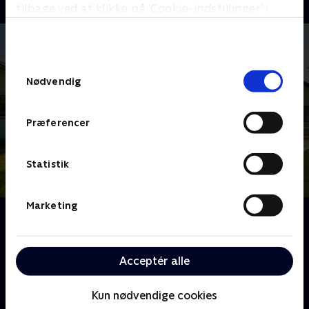
tilbage ved at klikke på ’Cookie-indstillinger’ i
bunden af siden. Læs mere om hvordan TV 2
behandler dine oplysninger i
TV 2s privatlivspolitik
.
Samtykkevalg
Nødvendig
Præferencer
Statistik
Marketing
Om Bolighaj finder hjem
Anders Beier jagter håndværkertilbud og skæve
boliger og hjælper familier med almindelige
Acceptér alle
indkomster med at komme ind på det brandvarme
boligmarked.
Kun nødvendige cookies