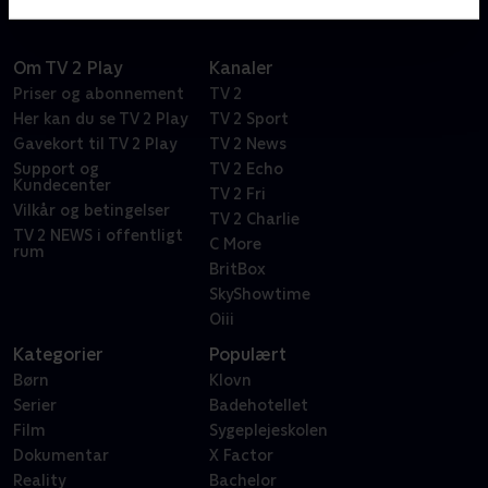
Om TV 2 Play
Kanaler
Priser og abonnement
TV 2
Her kan du se TV 2 Play
TV 2 Sport
Gavekort til TV 2 Play
TV 2 News
Support og
TV 2 Echo
Kundecenter
TV 2 Fri
Vilkår og betingelser
TV 2 Charlie
TV 2 NEWS i offentligt
C More
rum
BritBox
SkyShowtime
Oiii
Kategorier
Populært
Børn
Klovn
Serier
Badehotellet
Film
Sygeplejeskolen
Dokumentar
X Factor
Reality
Bachelor