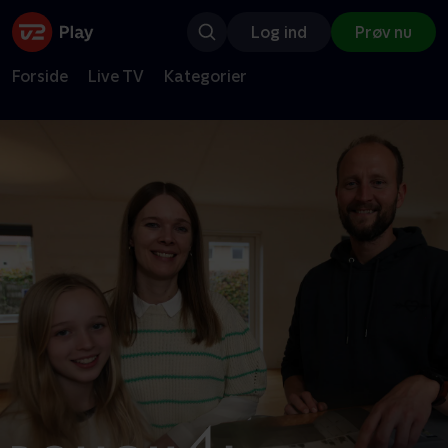
Log ind
Prøv nu
Forside
Live TV
Kategorier