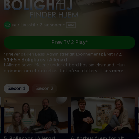
•
Livsstil
•
2 sæsoner
•
Prøv TV 2 Play*
*Kræver pakken Basis. Administrer dit abonnement på Mit TV 2.
S1:E5 • Boligkaos i Allerød
I Allerød sover Malene under et bord hos sin eksmand. Hun
drømmer om et rækkehus, tæt på sin datters
...
Læs mere
Sæson 1
Sæson 2
5. Boligkaos i Allerød
6. Aarhus frem for alt