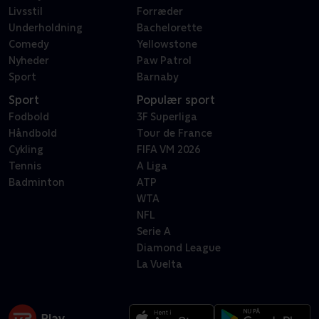
Livsstil
Forræder
Underholdning
Bachelorette
Comedy
Yellowstone
Nyheder
Paw Patrol
Sport
Barnaby
Sport
Populær sport
Fodbold
3F Superliga
Håndbold
Tour de France
Cykling
FIFA VM 2026
Tennis
A Liga
Badminton
ATP
WTA
NFL
Serie A
Diamond League
La Vuelta