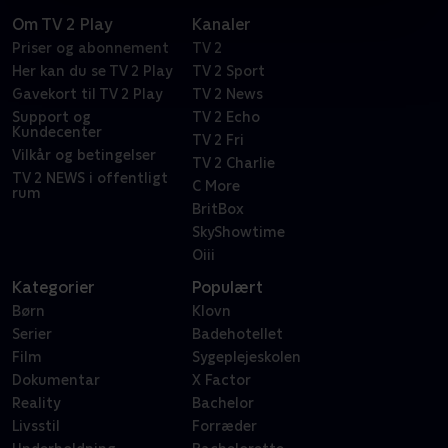
Om TV 2 Play
Kanaler
Priser og abonnement
TV 2
Her kan du se TV 2 Play
TV 2 Sport
Gavekort til TV 2 Play
TV 2 News
Support og
TV 2 Echo
Kundecenter
TV 2 Fri
Vilkår og betingelser
TV 2 Charlie
TV 2 NEWS i offentligt
C More
rum
BritBox
SkyShowtime
Oiii
Kategorier
Populært
Børn
Klovn
Serier
Badehotellet
Film
Sygeplejeskolen
Dokumentar
X Factor
Reality
Bachelor
Livsstil
Forræder