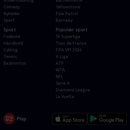
Underholdning
Bachelorette
Comedy
Yellowstone
Nyheder
Paw Patrol
Sport
Barnaby
Sport
Populær sport
Fodbold
3F Superliga
Håndbold
Tour de France
Cykling
FIFA VM 2026
Tennis
A Liga
Badminton
ATP
WTA
NFL
Serie A
Diamond League
La Vuelta