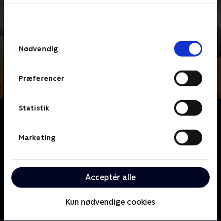
bunden af siden. Læs mere om hvordan TV 2
behandler dine oplysninger i
TV 2s privatlivspolitik
.
Samtykkevalg
Nødvendig
Præferencer
Statistik
Om Børn af bønder
Tre unge landmænd står midt i et generationsskifte
og tager kampen op for erhvervets overlevelse. Men
Marketing
hvordan balancerer de arven fra
forældregenerationen med de nye krav og rammer,
som de selv og samfundet har til at være landmand i
Acceptér alle
2024? .
Kun nødvendige cookies