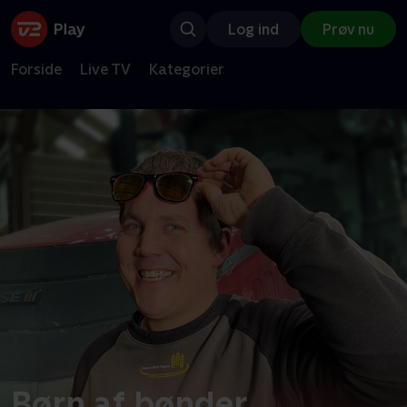
Log ind
Prøv nu
Forside
Live TV
Kategorier
Børn af bønder