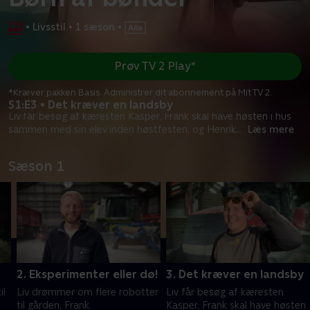
•
Livsstil
•
1 sæson
•
Prøv TV 2 Play*
*Kræver pakken Basis. Administrer dit abonnement på Mit TV 2.
S1:E3 • Det kræver en landsby
Liv får besøg af kæresten Kasper, Frank skal have høsten i hus
sammen med sin elev inden høstfesten, og Henrik
...
Læs mere
Sæson 1
2. Eksperimenter eller dø!
3. Det kræver en landsby
il
Liv drømmer om flere robotter
Liv får besøg af kæresten
til gården, Frank
Kasper, Frank skal have høsten