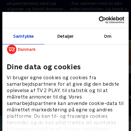
eksperimenterer med nye
i hus sammen med sin elev
afgrøder, og Henrik drømmer
inden høstfesten, og Henrik er
om at downsize fars
spændt på at se udbyttet fra
7. november 2024 • 31 min
14. november 2024 • 40 min
konventionelle landbrug. .
forsøgsmarken
Andre så også
Samtykke
Detaljer
Om
Dine data og cookies
Vi bruger egne cookies og cookies fra
samarbejdspartnere for at give dig den bedste
oplevelse af TV 2 PLAY, til statistik og til at
Julelys for millioner
Nytår hos L
målrette annoncer til dig. Vores
samarbejdspartnere kan anvende cookie-data til
2022 • Livsstil • 46 min
2018 • Livsstil •
målrettet markedsføring på egne og andres
platforme. Du kan til- og fravælge cookies
herunder, og du kan altid trække dit samtykke
tilbage ved at klikke på ’Cookie-indstillinger’ i