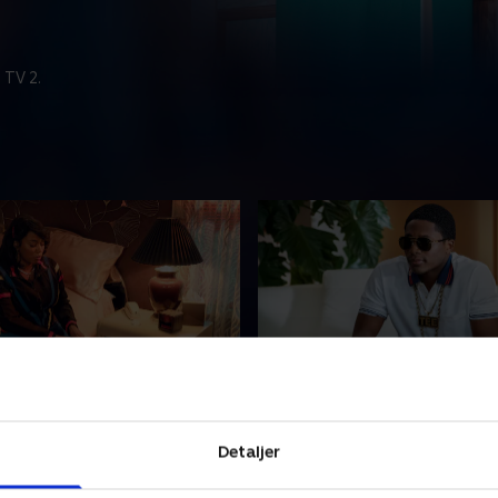
 TV 2.
t to the Limit
9. High Treason
køber en bilvask for at
Brødrene Flenory rejser til A
Detaljer
ndtere den store mængde
at få styr på et nyt
 fra deres nye kontakt.
distributionssystem for BMF.