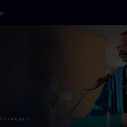
er
gt forsøg på at