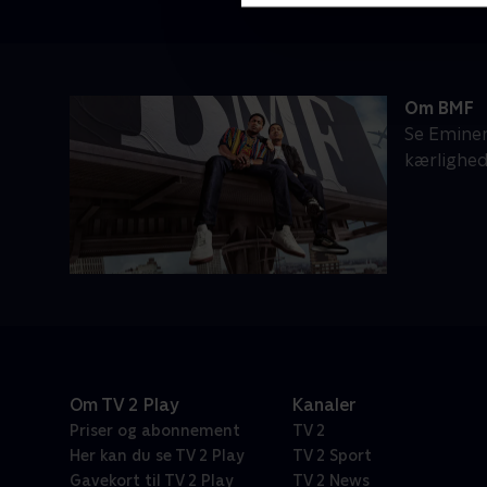
Om BMF
Se Eminem
kærlighed
Om TV 2 Play
Kanaler
Priser og abonnement
TV 2
Her kan du se TV 2 Play
TV 2 Sport
Gavekort til TV 2 Play
TV 2 News