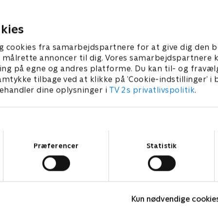
ang tager et stort skridt op.
overlever turen.
3 • 48 min
1. maj 2023 • 48 min
kies
g cookies fra samarbejdspartnere for at give dig den b
l at målrette annoncer til dig. Vores samarbejdspartner
ing på egne og andres platforme. Du kan til- og fravæl
amtykke tilbage ved at klikke på ’Cookie-indstillinger’ i
handler dine oplysninger i
TV 2s privatlivspolitik
.
Samtykkevalg
Præferencer
Statistik
Dalgliesh
D
Kun nødvendige cookie
Krimi & Spænding • 1 sæsoner
K