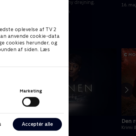
forhold tager en ny drejning.
16. ma
1. maj 2023 • 49 min
edste oplevelse af TV 2
e kan anvende cookie-data
ge cookies herunder, og
 bunden af siden. Læs
Marketing
oktrinen
Den 
s
Acceptér alle
rimi & Spænding • 1 sæsoner
Krimi 