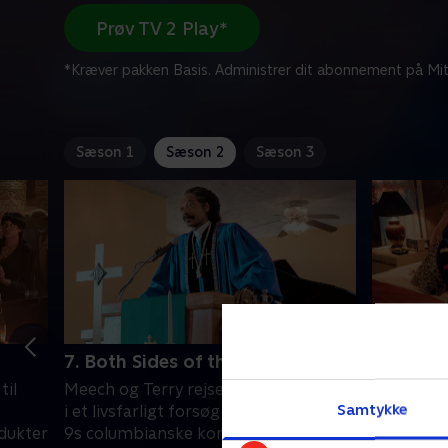
Prøv TV 2 Play*
*Kræver pakken Basis. Administrer dit abonnement på Mit
Sæson 1
Sæson 2
Sæson 3
7. Both Sides of the Fence
8. Push I
til
Meech og Terry rejser til Saint-Martin
Brødrene 
Samtykke
i et livsfarligt forsøg på at erobre K-
kunne hå
dukter
9s columbianske kontakt.
nye varer