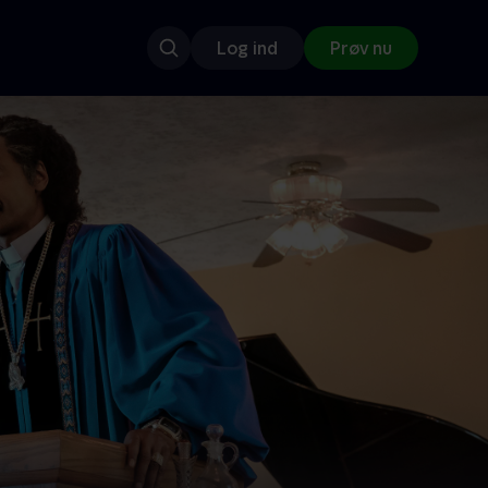
Log ind
Prøv nu