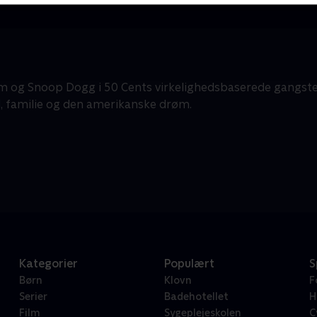
 og Snoop Dogg i 50 Cents virkelighedsbaserede gangste
, familie og den amerikanske drøm.
Kategorier
Populært
S
Børn
Klovn
F
Serier
Badehotellet
H
Film
Sygeplejeskolen
C