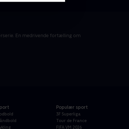
rserie. En medrivende fortælling om
port
Populær sport
odbold
3F Superliga
åndbold
Tour de France
ykling
FIFA VM 2026