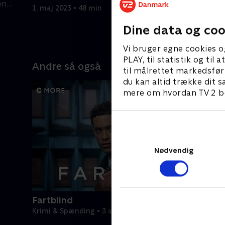
en
Familien L
1. maj 2023 • 48 min
1. maj 202
Dine data og coo
Vi bruger egne cookies o
PLAY, til statistik og ti
Andre så også
til målrettet markedsfør
du kan altid trække dit s
mere om hvordan TV 2 be
Nødvendig
Fartblind
Krimi & Spænding • 3 sæsoner