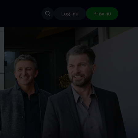
Log ind
Prøv nu