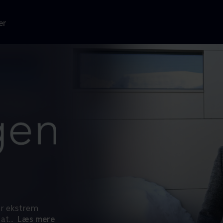
er
er ekstrem
 at
...
Læs mere