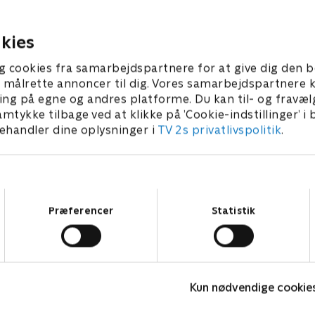
et skarpe lys, og Martin får
får travlt med at finde ud af
ke, at hun har levet i
Bernd fejler.
9. oktober 2020 • 43 min
en grund.
kies
 2020 • 43 min
g cookies fra samarbejdspartnere for at give dig den b
l at målrette annoncer til dig. Vores samarbejdspartner
ing på egne og andres platforme. Du kan til- og fravæl
amtykke tilbage ved at klikke på ’Cookie-indstillinger’ i
handler dine oplysninger i
TV 2s privatlivspolitik
.
Samtykkevalg
Præferencer
Statistik
Badehotellet
D
Kun nødvendige cookie
Drama • 10 sæsoner
D