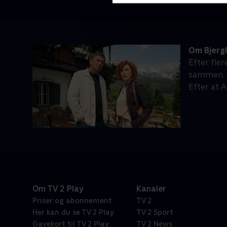
Om Bjerg
Efter fle
sammen. M
Efter at 
Om TV 2 Play
Kanaler
Priser og abonnement
TV 2
Her kan du se TV 2 Play
TV 2 Sport
Gavekort til TV 2 Play
TV 2 News