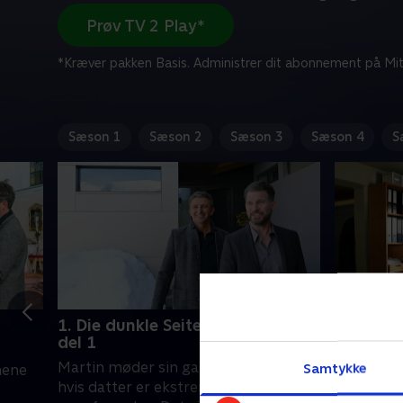
Prøv TV 2 Play*
*Kræver pakken Basis. Administrer dit abonnement på Mit
Sæson 1
Sæson 2
Sæson 3
Sæson 4
S
1. Die dunkle Seite des Lichts -
2. Die du
del 1
del 2
g
Martin møder sin gamle ven, Hannes,
Tim ligge
Samtykke
jnene
hvis datter er ekstrem overfølsom
Nathalie h