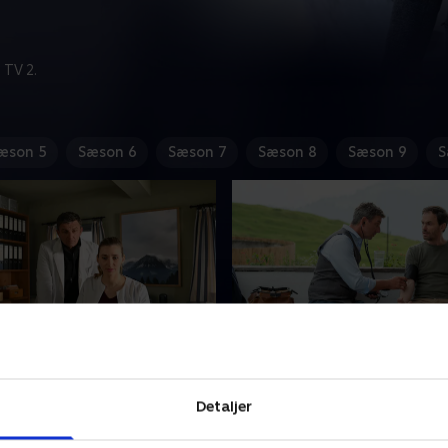
 TV 2.
æson 5
Sæson 6
Sæson 7
Sæson 8
Sæson 9
S
nkle Seite des Lichts -
3. Zwei Warheiten - del 1
Da Bernd Tannhofer bliver 
Detaljer
r i koma på hospitalet.
epileptiske anfald, bliver Ma
ar til alles undren ingen
trukket ind i en grim skilsm