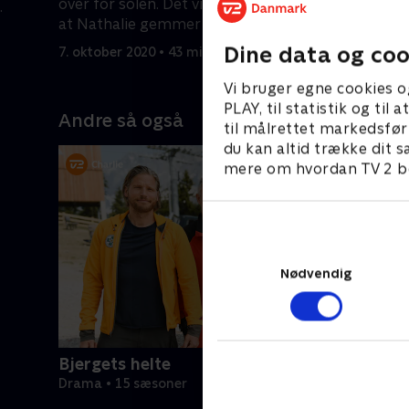
over for solen. Det viser sig dog snart,
men fra d
at Nathalie gemmer på en
den mistan
hemmelighed.
mørke ud
Dine data og coo
7. oktober 2020 • 43 min
8. oktober
Vi bruger egne cookies o
PLAY, til statistik og ti
Andre så også
til målrettet markedsfør
du kan altid trække dit s
mere om hvordan TV 2 be
Nødvendig
Bjergets helte
Drama • 15 sæsoner