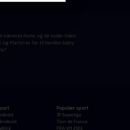
in kæreste Anne, og de nyder tiden
 og Martin er far til hendes baby.
nu?
port
Populær sport
odbold
3F Superliga
åndbold
Tour de France
ykling
FIFA VM 2026