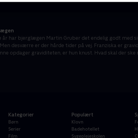
lægen
re år har bjerglægen Martin Gruber det endelig godt med s
en desværre er der hårde tider på vej. Franziska er gravid,
Anne opdager graviditeten, er hun knust. Hvad skal der ske 
Kategorier
Populært
S
Børn
Klovn
F
Serier
Badehotellet
H
Film
Sygeplejeskolen
C