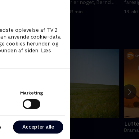
, hvad
op for ham, at der er noget, Bernd
faresi
ikke fortæller.
inden 
12. oktober 2020 • 43 min
13. ok
edste oplevelse af TV 2
e kan anvende cookie-data
ge cookies herunder, og
 bunden af siden. Læs
Marketing
oc Martin
Lufte
s
Acceptér alle
rama • 10 sæsoner
Drama 