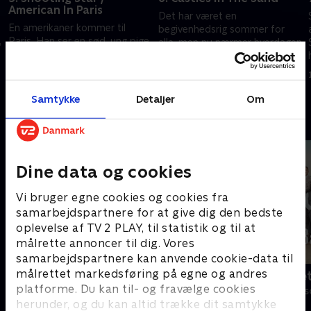
American In Paris
Det har været en
En amerikaner kommer til
begivenhedsrig sommer for
,
Paris. Han ser en sød, ung pige
alle, men nu nærmer hverdagen
på en bænk i parken, og de
sig igen
kommer i snak. Han hedder
6. maj 1993 • 44 min
Rick, hun hedder Brenda
29. april 1993 • 44 min
Samtykke
Detaljer
Om
Andre så også
Dine data og cookies
Vi bruger egne cookies og cookies fra
samarbejdspartnere for at give dig den bedste
oplevelse af TV 2 PLAY, til statistik og til at
målrette annoncer til dig. Vores
samarbejdspartnere kan anvende cookie-data til
målrettet markedsføring på egne og andres
Klovn
Badehotelle
platforme. Du kan til- og fravælge cookies
Komedie • 11 sæsoner
Drama • 10 sæs
herunder, og du kan altid trække dit samtykke