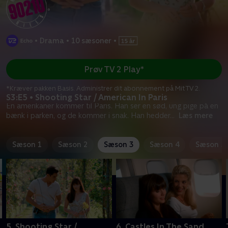
•
Drama
•
10 sæsoner
•
Prøv TV 2 Play*
*Kræver pakken Basis. Administrer dit abonnement på Mit TV 2.
S3:E5 • Shooting Star / American In Paris
En amerikaner kommer til Paris. Han ser en sød, ung pige på en
bænk i parken, og de kommer i snak. Han hedder
...
Læs mere
Sæson 1
Sæson 2
Sæson 3
Sæson 4
Sæson 5
5. Shooting Star /
6. Castles In The Sand