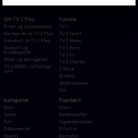
Om TV 2 Play
Kanaler
Priser og abonnement
TV 2
Her kan du se TV 2 Play
TV 2 Sport
Gavekort til TV 2 Play
TV 2 News
Support og
TV 2 Echo
Kundecenter
TV 2 Fri
Vilkår og betingelser
TV 2 Charlie
TV 2 NEWS i offentligt
C More
rum
BritBox
SkyShowtime
Oiii
Kategorier
Populært
Børn
Klovn
Serier
Badehotellet
Film
Sygeplejeskolen
Dokumentar
X Factor
Reality
Bachelor