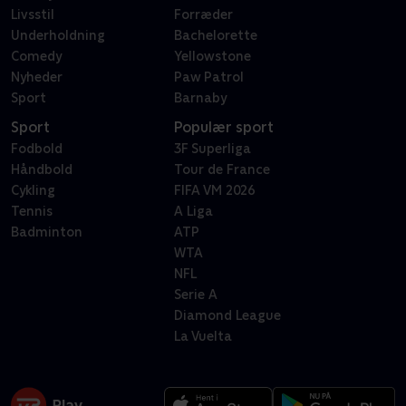
Livsstil
Forræder
Underholdning
Bachelorette
Comedy
Yellowstone
Nyheder
Paw Patrol
Sport
Barnaby
Sport
Populær sport
Fodbold
3F Superliga
Håndbold
Tour de France
Cykling
FIFA VM 2026
Tennis
A Liga
Badminton
ATP
WTA
NFL
Serie A
Diamond League
La Vuelta