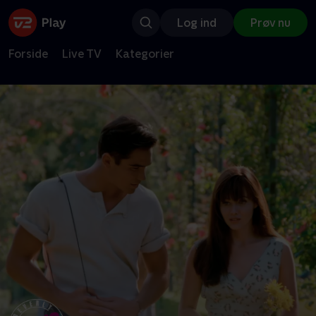
Log ind
Prøv nu
Forside
Live TV
Kategorier