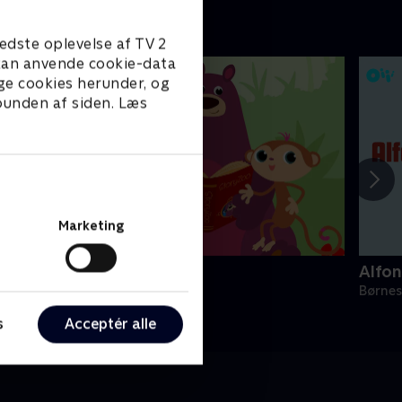
edste oplevelse af TV 2
e kan anvende cookie-data
ge cookies herunder, og
 bunden af siden. Læs
Marketing
toryZoo
Alfon
ørneserier • 2 sæsoner
Børnes
s
Acceptér alle