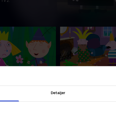
 TV 2.
narsdag
17. Kong Tjørns nye klæ
Ben hjælper den gamle alf
Kongen og dronningen ko
ille fru Blomme et puds på
besøg, men da kongens nye t
ag, men hun kan ikke se det
beskidt, så vasker fru Blo
Detaljer
t og tager hævn.
og kommer til at krympe det
ber 2024 • 11 min
28. september 2024 • 11 min