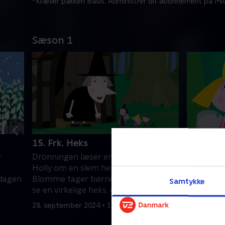
*Kræver pakken Basis. Administrer dit abonnement på Mit
Sæson 1
15. Frk. Heks
16. Alfe
r
Dronningen læser en bog for Ben og
Holly og 
Holly om en slem heks, så fru
med at sp
 dagen
Blomme tager børnene med ud for at
Alfenarsd
Samtykke
se en virkelige heks, der bor i skoven.
sjove i de
28. september 2024 • 11 min
28. septem