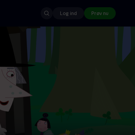
Log ind
Prøv nu