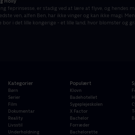
g Holly
ung feprinsesse, er stadig ved at lære at flyve, og hendes ma
ste ven, alfen Ben, har ikke vinger og kan ikke magi. Men al
e bor i det lille kongerige - et lille land, hvor blomster og
Kategorier
Populært
S
Børn
Klovn
F
Serier
Badehotellet
H
Film
Sygeplejeskolen
C
Dokumentar
X Factor
T
Reality
Bachelor
B
Livsstil
Forræder
Underholdning
Bachelorette