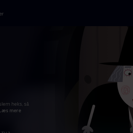
er
slem heks, så
Læs mere