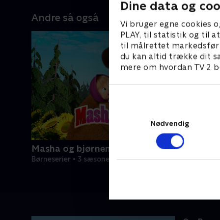
Dine data og coo
Andre så også
Vi bruger egne cookies o
PLAY, til statistik og ti
til målrettet markedsfør
du kan altid trække dit s
mere om hvordan TV 2 be
Nødvendig
Masha og bjørnen
Børneserier • 3 sæsoner