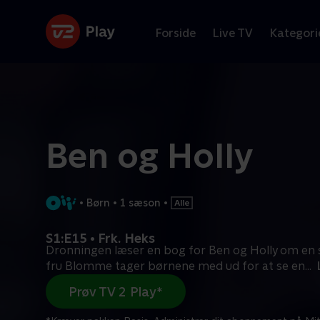
Forside
Live TV
Kategori
Ben og Holly
•
Børn
•
1 sæson
•
S1:E15 • Frk. Heks
Dronningen læser en bog for Ben og Holly om en 
fru Blomme tager børnene med ud for at se en
...
Prøv TV 2 Play*