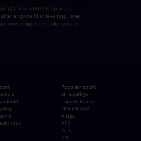
gi går ikke altid efter planen.
fer er gode til at lave ting - især
 græs vokser højere end de højeste
port
Populær sport
odbold
3F Superliga
åndbold
Tour de France
ykling
FIFA VM 2026
ennis
A Liga
adminton
ATP
WTA
NFL