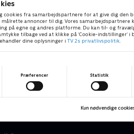
kies
g cookies fra samarbejdspartnere for at give dig den b
l at målrette annoncer til dig. Vores samarbejdspartner
ing på egne og andres platforme. Du kan til- og fravæl
amtykke tilbage ved at klikke på ’Cookie-indstillinger’ i
handler dine oplysninger i
TV 2s privatlivspolitik
.
Samtykkevalg
Præferencer
Statistik
Gurli Gris
S
Børneserier • 4 sæsoner
B
Kun nødvendige cookie