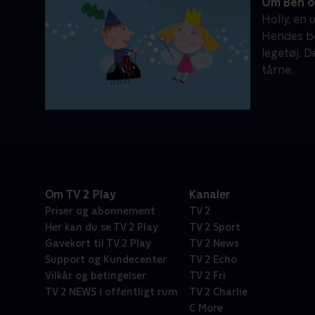
Om Ben o
Holly, en 
Hendes bed
legetøj. D
tårne.
Om TV 2 Play
Kanaler
Priser og abonnement
TV 2
Her kan du se TV 2 Play
TV 2 Sport
Gavekort til TV 2 Play
TV 2 News
Support og Kundecenter
TV 2 Echo
Vilkår og betingelser
TV 2 Fri
TV 2 NEWS i offentligt rum
TV 2 Charlie
C More