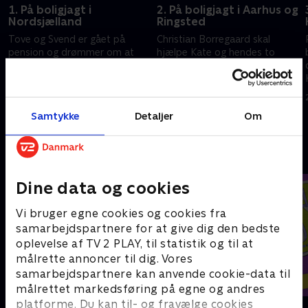
1. På boligjagt i
2. På boligjagt i Aarhus og
Nordsjælland
Ringsted
Tove og Svend er gået på
Christian Borregaard skal
pension og drømmer om at
hjælpe Kate og hendes to
flytte til Nordsjælland, tættere
døtre med at finde et nyt hjem
på familien. Linda og Nicolai
ovenpå en skilsmisse. Sara
skal videre fra deres lejlighed
Lygum leder efter hus til Joan,
8. januar 2020 • 39 min
8. januar 2020 • 39 min
på Frederiksberg til et hus i
Mads og deres lille søn i
Samtykke
Detaljer
Om
Nordsjælland.
Aarhus.
n
Andre så også
Dine data og cookies
Vi bruger egne cookies og cookies fra
samarbejdspartnere for at give dig den bedste
oplevelse af TV 2 PLAY, til statistik og til at
målrette annoncer til dig. Vores
samarbejdspartnere kan anvende cookie-data til
målrettet markedsføring på egne og andres
platforme. Du kan til- og fravælge cookies