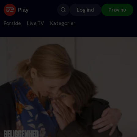
Log ind
Prøv nu
Forside
Live TV
Kategorier