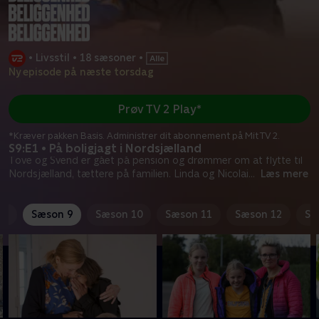
•
Livsstil
•
18 sæsoner
•
Ny episode på næste torsdag
Prøv TV 2 Play*
*Kræver pakken Basis. Administrer dit abonnement på Mit TV 2.
S9:E1 • På boligjagt i Nordsjælland
Tove og Svend er gået på pension og drømmer om at flytte til
Nordsjælland, tættere på familien. Linda og Nicolai
...
Læs mere
 8
Sæson 9
Sæson 10
Sæson 11
Sæson 12
Sæ