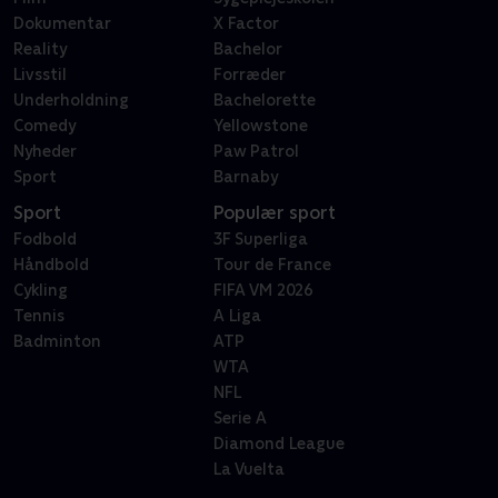
Dokumentar
X Factor
Reality
Bachelor
Livsstil
Forræder
Underholdning
Bachelorette
Comedy
Yellowstone
Nyheder
Paw Patrol
Sport
Barnaby
Sport
Populær sport
Fodbold
3F Superliga
Håndbold
Tour de France
Cykling
FIFA VM 2026
Tennis
A Liga
Badminton
ATP
WTA
NFL
Serie A
Diamond League
La Vuelta