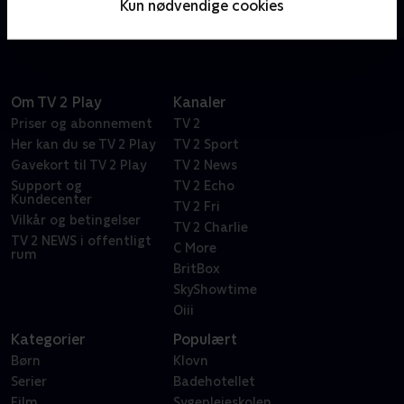
Kun nødvendige cookies
det rigtige hjem.
Om TV 2 Play
Kanaler
Priser og abonnement
TV 2
Her kan du se TV 2 Play
TV 2 Sport
Gavekort til TV 2 Play
TV 2 News
Support og
TV 2 Echo
Kundecenter
TV 2 Fri
Vilkår og betingelser
TV 2 Charlie
TV 2 NEWS i offentligt
C More
rum
BritBox
SkyShowtime
Oiii
Kategorier
Populært
Børn
Klovn
Serier
Badehotellet
Film
Sygeplejeskolen