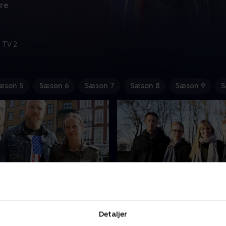
re
 TV 2.
æson 5
Sæson 6
Sæson 7
Sæson 8
Sæson 9
S
ligjagt med Sara og
4. På boligjagt med Sar
n
Christian
Detaljer
ack og deres lille søn bor
Helle og Nicolai er helt klar t