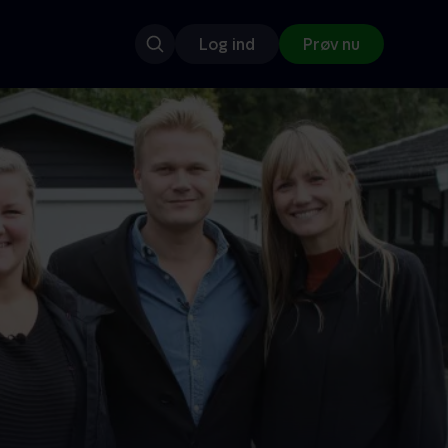
Log ind
Prøv nu