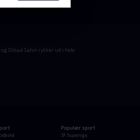
g Dilsad Sahin rykker ud i hele
port
Populær sport
odbold
3F Superliga