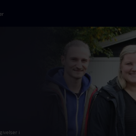
er
ivelser i