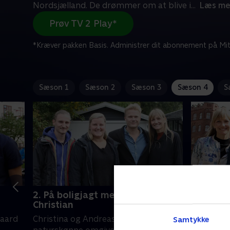
Nordsjælland. De drømmer om at blive i
...
Læs me
Prøv TV 2 Play*
*Kræver pakken Basis. Administrer dit abonnement på Mit
Sæson 1
Sæson 2
Sæson 3
Sæson 4
S
2. På boligjagt med Sara og
3. På bo
Christian
Christia
gaard
Christina og Andreas bor til leje i
Mette og J
Samtykke