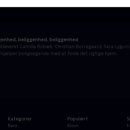
genhed, beliggenhed, beliggenhed
kløveret Camilla Rubæk, Christian Borregaard, Sara Lygum o
 hjælper boligsøgende med at finde det rigtige hjem.
Kategorier
Populært
S
Børn
Klovn
F