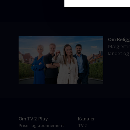
Om Belig
Mæglerfir
landet og
Om TV 2 Play
Kanaler
Priser og abonnement
TV 2