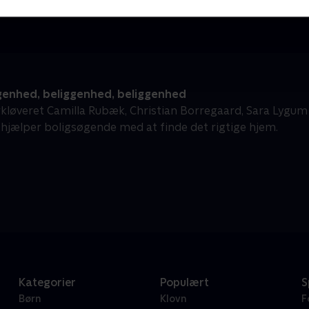
genhed, beliggenhed, beliggenhed
kløveret Camilla Rubæk, Christian Borregaard, Sara Lygum o
 hjælper boligsøgende med at finde det rigtige hjem.
Kategorier
Populært
S
Børn
Klovn
F