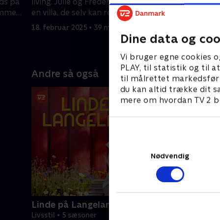
ads på
living. Julie og Frederik drømmer om
Vejen, men
ammen
en villa, de selv kan renovere.
Odsherred
hovedet 
18. februar 2025 • 39 min
25. februa
Dine data og coo
Vi bruger egne cookies o
PLAY, til statistik og ti
Andre så også
til målrettet markedsfør
du kan altid trække dit s
mere om hvordan TV 2 be
Nødvendig
Linde på Langeland
Livsstil • 5 sæsoner