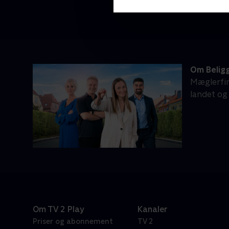
Om Belig
Mæglerfir
landet og
Om TV 2 Play
Kanaler
Priser og abonnement
TV 2