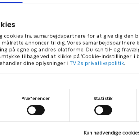
s Dilsad hjælper Helle i
gerne skulle være et
, som står uden tag over
generationshjem. Malene 
om en måned.
til gengæld om en bolig tæt
r 2025 • 39 min
17. juli 2025 • 41 min
Hellerup.
kies
g cookies fra samarbejdspartnere for at give dig den b
l at målrette annoncer til dig. Vores samarbejdspartner
ing på egne og andres platforme. Du kan til- og fravæl
amtykke tilbage ved at klikke på ’Cookie-indstillinger’ i
handler dine oplysninger i
TV 2s privatlivspolitik
.
Samtykkevalg
Præferencer
Statistik
Helt sort
V
Kun nødvendige cookie
Livsstil • 7 sæsoner
L