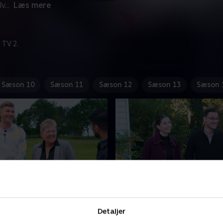
lv
...
Læs mere
 TV 2.
Sæson 10
Sæson 11
Sæson 12
Sæson 13
Sæson 
 og Odsherred
6. Søborg og Vestegnen
mægler Camilla tager på
Jenny og Carsten har satset 
Detaljer
 med Vicki og Alexander i
deres jagt på drømmebolig