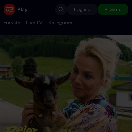
Log ind
Prøv nu
Forside
Live TV
Kategorier