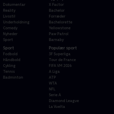
Dokumentar
X Factor
Reality
Bachelor
Livsstil
Forræder
Underholdning
Bachelorette
Comedy
Yellowstone
Nyheder
Paw Patrol
Sport
Barnaby
Sport
Populær sport
Fodbold
3F Superliga
Håndbold
Tour de France
Cykling
FIFA VM 2026
Tennis
A Liga
Badminton
ATP
WTA
NFL
Serie A
Diamond League
La Vuelta