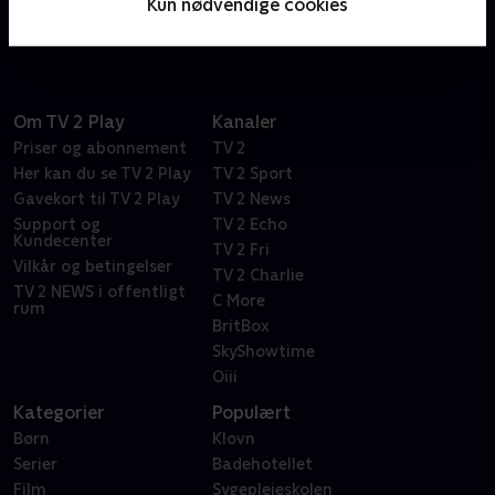
Kun nødvendige cookies
hotelejere i et fremmed land.
Om TV 2 Play
Kanaler
Priser og abonnement
TV 2
Her kan du se TV 2 Play
TV 2 Sport
Gavekort til TV 2 Play
TV 2 News
Support og
TV 2 Echo
Kundecenter
TV 2 Fri
Vilkår og betingelser
TV 2 Charlie
TV 2 NEWS i offentligt
C More
rum
BritBox
SkyShowtime
Oiii
Kategorier
Populært
Børn
Klovn
Serier
Badehotellet
Film
Sygeplejeskolen