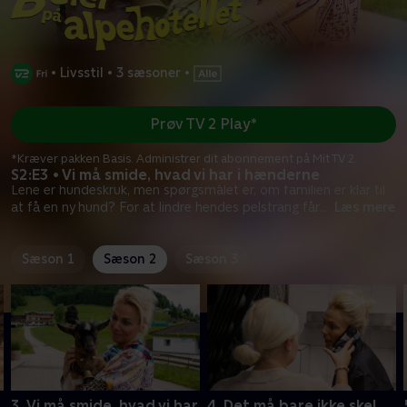
•
Livsstil
•
3 sæsoner
•
Prøv TV 2 Play*
*Kræver pakken Basis. Administrer dit abonnement på Mit TV 2.
S2:E3 • Vi må smide, hvad vi har i hænderne
Lene er hundeskruk, men spørgsmålet er, om familien er klar til
at få en ny hund? For at lindre hendes pelstrang får
...
Læs mere
Sæson 1
Sæson 2
Sæson 3
3. Vi må smide, hvad vi har
4. Det må bare ikke ske!