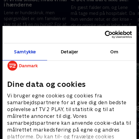
i hænderne
En gæst falder om, og Lene
Lene er hundeskruk, men
må tage med på hospitalet. Da
spørgsmålet er, om familien er
hun vender retur, er der krise -
klar til at få en ny hund? For at
de er nemlig ved at løbe tør for
lindre hendes pelstrang får
øl, og gæsterne strømmer bare
23. oktober 2025 • 28 min
.
Lene en ged af naboerne til sin
til!
16. oktober 2025 • 28 min
fødselsdag.
Samtykke
Detaljer
Om
Andre så også
Dine data og cookies
Vi bruger egne cookies og cookies fra
samarbejdspartnere for at give dig den bedste
oplevelse af TV 2 PLAY, til statistik og til at
målrette annoncer til dig. Vores
samarbejdspartnere kan anvende cookie-data til
Linde på Langeland
Jul på alpeho
målrettet markedsføring på egne og andres
Livsstil • 5 sæsoner
Livsstil • 1 sæs
platforme. Du kan til- og fravælge cookies