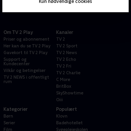
Kun nødvendige cookies
hotelejere i et fremmed land.
Om TV 2 Play
Kanaler
Priser og abonnement
TV 2
Her kan du se TV 2 Play
TV 2 Sport
Gavekort til TV 2 Play
TV 2 News
Support og
TV 2 Echo
Kundecenter
TV 2 Fri
Vilkår og betingelser
TV 2 Charlie
TV 2 NEWS i offentligt
C More
rum
BritBox
SkyShowtime
Oiii
Kategorier
Populært
Børn
Klovn
Serier
Badehotellet
Film
Sygeplejeskolen