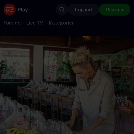
Log ind
Prøv nu
Forside
Live TV
Kategorier