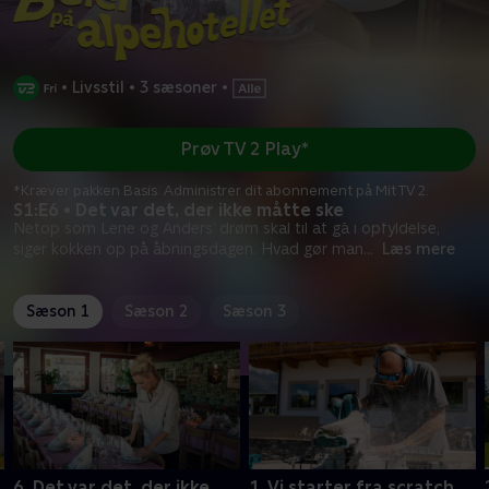
•
Livsstil
•
3 sæsoner
•
Prøv TV 2 Play*
*Kræver pakken Basis. Administrer dit abonnement på Mit TV 2.
S1:E6 • Det var det, der ikke måtte ske
Netop som Lene og Anders’ drøm skal til at gå i opfyldelse,
siger kokken op på åbningsdagen. Hvad gør man
...
Læs mere
Sæson 1
Sæson 2
Sæson 3
6. Det var det, der ikke
1. Vi starter fra scratch