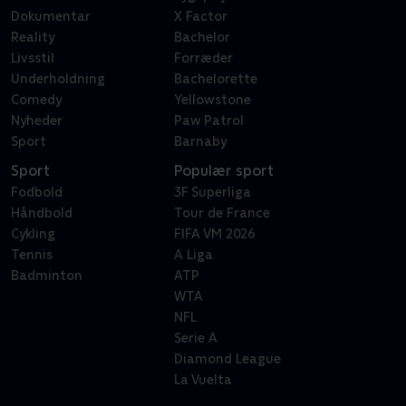
Dokumentar
X Factor
Reality
Bachelor
Livsstil
Forræder
Underholdning
Bachelorette
Comedy
Yellowstone
Nyheder
Paw Patrol
Sport
Barnaby
Sport
Populær sport
Fodbold
3F Superliga
Håndbold
Tour de France
Cykling
FIFA VM 2026
Tennis
A Liga
Badminton
ATP
WTA
NFL
Serie A
Diamond League
La Vuelta