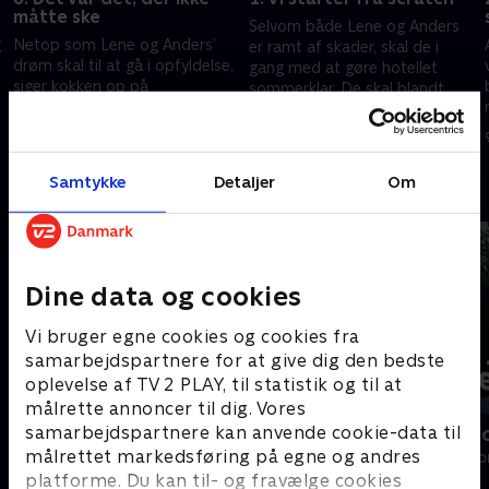
måtte ske
Selvom både Lene og Anders
g
Netop som Lene og Anders’
er ramt af skader, skal de i
drøm skal til at gå i opfyldelse,
gang med at gøre hotellet
siger kokken op på
sommerklar. De skal blandt
åbningsdagen. Hvad gør man
andet flytte jord til højbede og
2. oktober 2025 • 28 min
så, når de første gæster er lige
bygge en ny bar.
6. marts 2025 • 28 min
på trapperne?
Samtykke
Detaljer
Om
Andre så også
Dine data og cookies
Vi bruger egne cookies og cookies fra
samarbejdspartnere for at give dig den bedste
oplevelse af TV 2 PLAY, til statistik og til at
målrette annoncer til dig. Vores
samarbejdspartnere kan anvende cookie-data til
Linde på Langeland
Jul på alpeho
målrettet markedsføring på egne og andres
Livsstil • 5 sæsoner
Livsstil • 1 sæs
platforme. Du kan til- og fravælge cookies