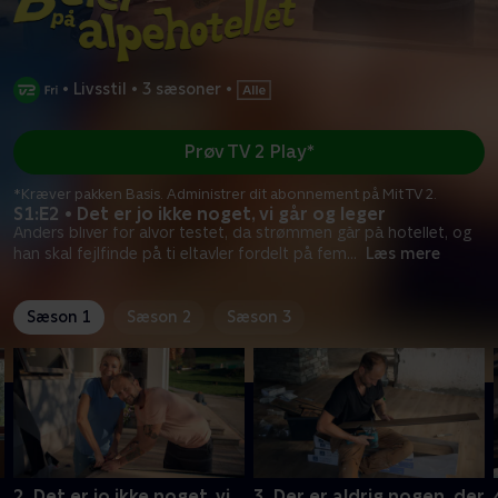
•
Livsstil
•
3 sæsoner
•
Prøv TV 2 Play*
*Kræver pakken Basis. Administrer dit abonnement på Mit TV 2.
S1:E2 • Det er jo ikke noget, vi går og leger
Anders bliver for alvor testet, da strømmen går på hotellet, og
han skal fejlfinde på ti eltavler fordelt på fem
...
Læs mere
Sæson 1
Sæson 2
Sæson 3
2. Det er jo ikke noget, vi
3. Der er aldrig nogen, der