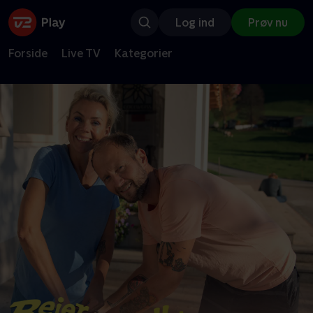
Log ind
Prøv nu
Forside
Live TV
Kategorier