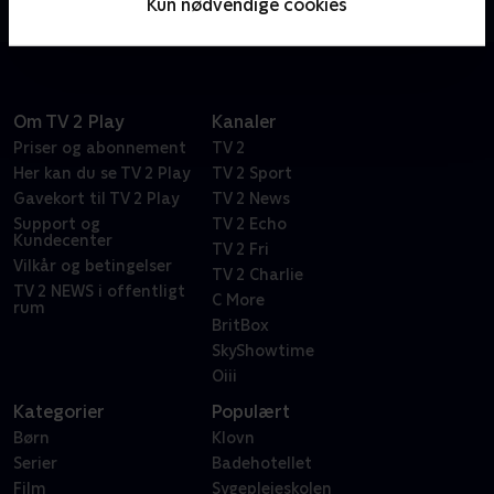
Kun nødvendige cookies
hotelejere i et fremmed land.
Om TV 2 Play
Kanaler
Priser og abonnement
TV 2
Her kan du se TV 2 Play
TV 2 Sport
Gavekort til TV 2 Play
TV 2 News
Support og
TV 2 Echo
Kundecenter
TV 2 Fri
Vilkår og betingelser
TV 2 Charlie
TV 2 NEWS i offentligt
C More
rum
BritBox
SkyShowtime
Oiii
Kategorier
Populært
Børn
Klovn
Serier
Badehotellet
Film
Sygeplejeskolen