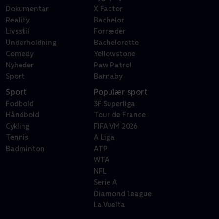
Dokumentar
X Factor
Reality
Bachelor
Livsstil
Forræder
Underholdning
Bachelorette
Comedy
Yellowstone
Nyheder
Paw Patrol
Sport
Barnaby
Sport
Populær sport
Fodbold
3F Superliga
Håndbold
Tour de France
Cykling
FIFA VM 2026
Tennis
A Liga
Badminton
ATP
WTA
NFL
Serie A
Diamond League
La Vuelta