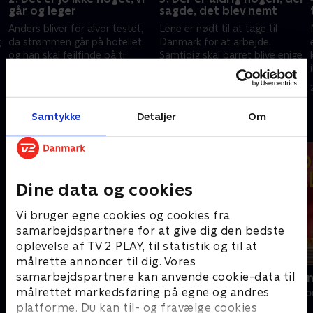
går og leger
sagde, det blev nemt
Anders bliver for alvor testet,
Lene er nødt til at tage til
g
da strømmen går på hotellet,
Danmark for at arbejde.
og han skal fejlfinde på ti
Samtidig skal parret blive enige
eltavler fordelt på fem etager.
om, hvordan hotellets bar skal
Samtidig får familien besøg
se ud - og det får bølgerne til
6. februar 2025 • 28 min
13. februar 2025 • 28 min
hjemmefra.
at gå højt.
Samtykke
Detaljer
Om
Andre så også
Dine data og cookies
Vi bruger egne cookies og cookies fra
samarbejdspartnere for at give dig den bedste
oplevelse af TV 2 PLAY, til statistik og til at
målrette annoncer til dig. Vores
samarbejdspartnere kan anvende cookie-data til
Jul på alpehotellet
Linde på La
målrettet markedsføring på egne og andres
Livsstil • 1 sæsoner
Livsstil • 5 sæs
platforme. Du kan til- og fravælge cookies