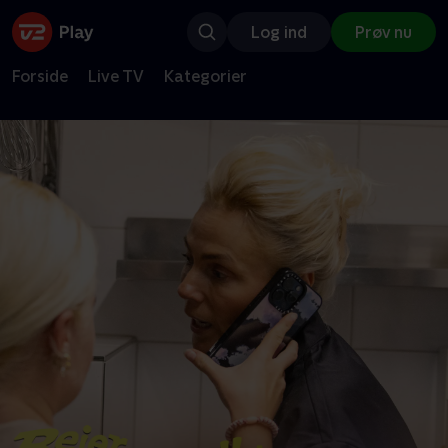
Log ind
Prøv nu
Forside
Live TV
Kategorier