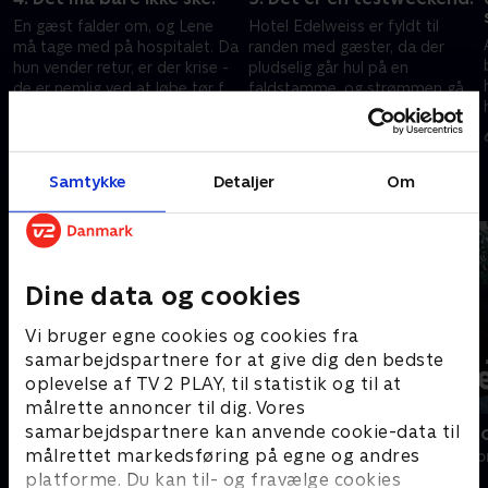
En gæst falder om, og Lene
Hotel Edelweiss er fyldt til
må tage med på hospitalet. Da
randen med gæster, da der
hun vender retur, er der krise -
pludselig går hul på en
de er nemlig ved at løbe tør for
faldstamme, og strømmen går
øl, og gæsterne strømmer bare
til fyret. Alt imens skal Anders
23. oktober 2025 • 28 min
30. oktober 2025 • 28 min
til!
og Lene til byfest.
Samtykke
Detaljer
Om
Andre så også
Dine data og cookies
Vi bruger egne cookies og cookies fra
samarbejdspartnere for at give dig den bedste
oplevelse af TV 2 PLAY, til statistik og til at
målrette annoncer til dig. Vores
samarbejdspartnere kan anvende cookie-data til
Linde på Langeland
Jul på alpeho
målrettet markedsføring på egne og andres
Livsstil • 5 sæsoner
Livsstil • 1 sæs
platforme. Du kan til- og fravælge cookies