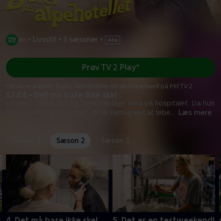
•
Livsstil
•
3 sæsoner
•
Prøv TV 2 Play*
*Kræver pakken Basis. Administrer dit abonnement på Mit TV 2.
S2:E4 • Det må bare ikke ske!
En gæst falder om, og Lene må tage med på hospitalet. Da hun
vender retur, er der krise - de er nemlig ved at løbe
...
Læs mere
Sæson 1
Sæson 2
Sæson 3
r
4. Det må bare ikke ske!
5. Det er en testweekend!