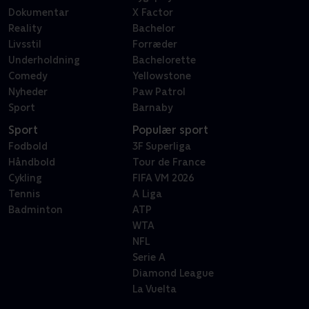
Dokumentar
X Factor
Reality
Bachelor
Livsstil
Forræder
Underholdning
Bachelorette
Comedy
Yellowstone
Nyheder
Paw Patrol
Sport
Barnaby
Sport
Populær sport
Fodbold
3F Superliga
Håndbold
Tour de France
Cykling
FIFA VM 2026
Tennis
A Liga
Badminton
ATP
WTA
NFL
Serie A
Diamond League
La Vuelta