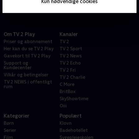
Kun nødvendige cookies
hotelejere i et fremmed land.
Om TV 2 Play
Kanaler
Priser og abonnement
TV 2
Her kan du se TV 2 Play
TV 2 Sport
Gavekort til TV 2 Play
TV 2 News
Support og
TV 2 Echo
Kundecenter
TV 2 Fri
Vilkår og betingelser
TV 2 Charlie
TV 2 NEWS i offentligt
C More
rum
BritBox
SkyShowtime
Oiii
Kategorier
Populært
Børn
Klovn
Serier
Badehotellet
Film
Sygeplejeskolen