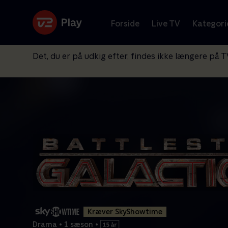
Forside
Live TV
Kategori
Det, du er på udkig efter, findes ikke længere på T
Kræver SkyShowtime
Drama
•
1 sæson
•