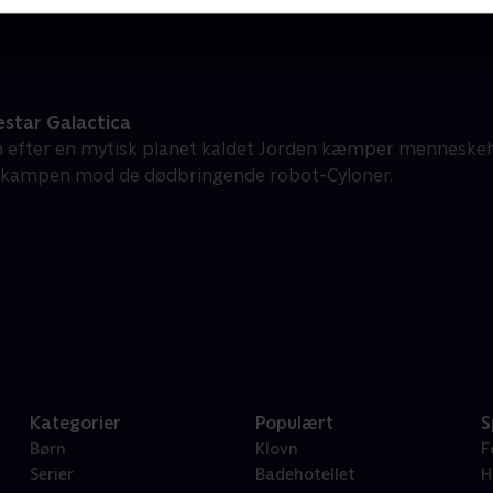
estar Galactica
n efter en mytisk planet kaldet Jorden kæmper menneskehed
i kampen mod de dødbringende robot-Cyloner.
Kategorier
Populært
S
Børn
Klovn
F
Serier
Badehotellet
H