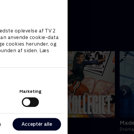
edste oplevelse af TV 2
e kan anvende cookie-data
ge cookies herunder, og
 bunden af siden. Læs
Marketing
ollegiet
Made 
s
Acceptér alle
rama • 1 sæsoner
Drama 