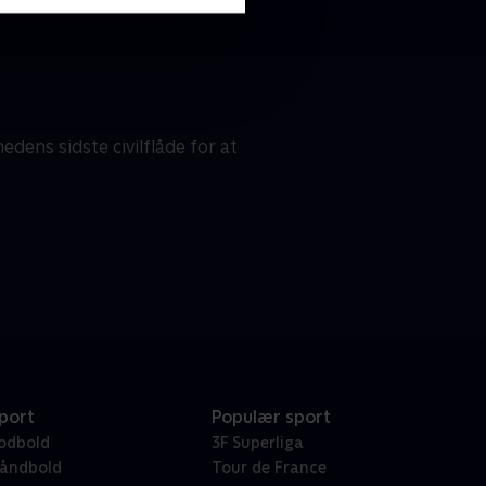
ens sidste civilflåde for at
port
Populær sport
odbold
3F Superliga
åndbold
Tour de France