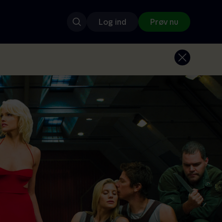
Log ind
Prøv nu