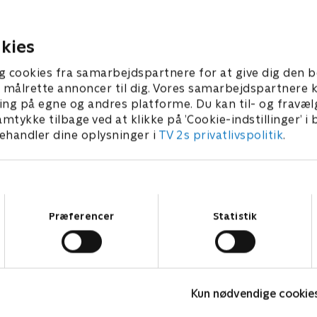
kies
g cookies fra samarbejdspartnere for at give dig den b
l at målrette annoncer til dig. Vores samarbejdspartner
ing på egne og andres platforme. Du kan til- og fravæl
amtykke tilbage ved at klikke på ’Cookie-indstillinger’ i
handler dine oplysninger i
TV 2s privatlivspolitik
.
Samtykkevalg
Præferencer
Statistik
Fake Patient
K
Kun nødvendige cookie
Drama • 1 sæsoner
D