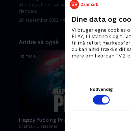
af deres skibe kan være beskadiget af
fjenden.
Dine data og coo
20. september 2022 • 43 min
Vi bruger egne cookies o
PLAY, til statistik og ti
Andre så også
til målrettet markedsfør
du kan altid trække dit s
mere om hvordan TV 2 be
Nødvendig
Happy fucking Pride
Drama • 1 sæsoner