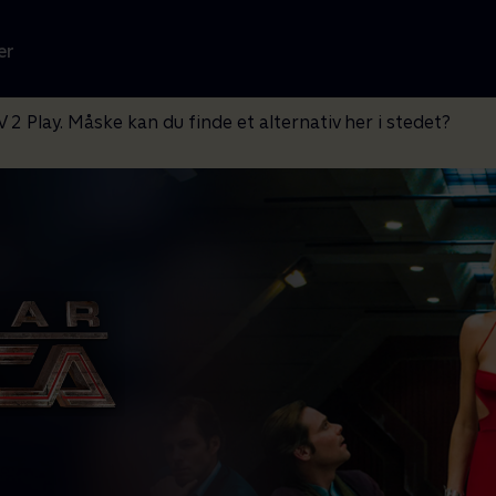
er
V 2 Play. Måske kan du finde et alternativ her i stedet?