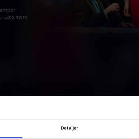
 kæmper
..
Læs mere
Detaljer