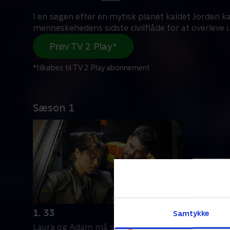
I en søgen efter en mytisk planet kaldet Jorden
menneskehedens sidste civilflåde for at overleve i
.
Prøv TV 2 Play*
*tilkøbes til TV 2 Play abonnement
Sæson 1
1. 33
Samtykke
Laura og Adam må se i øjnene, at et