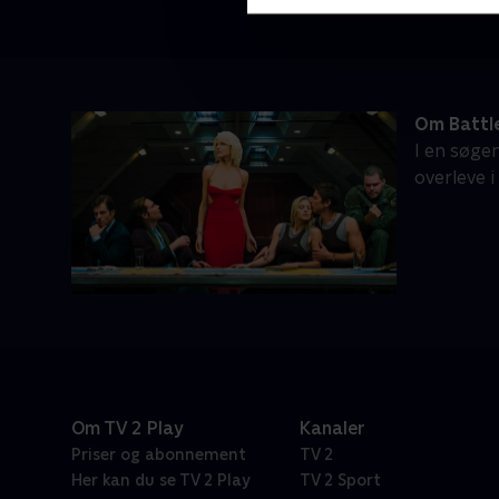
Om Battl
I en søge
overleve 
Om TV 2 Play
Kanaler
Priser og abonnement
TV 2
Her kan du se TV 2 Play
TV 2 Sport