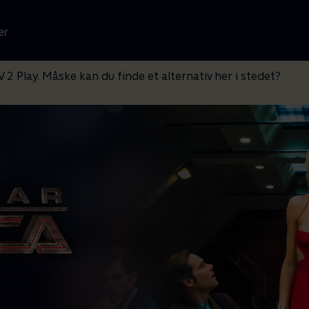
er
V 2 Play. Måske kan du finde et alternativ her i stedet?