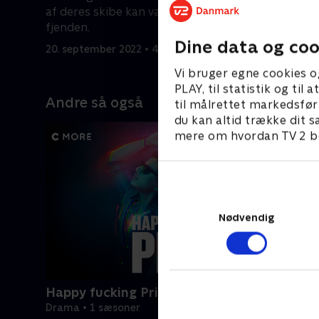
af deres skibe kan være beskadiget af
fjenden.
Dine data og coo
20. september 2022 • 43 min
Vi bruger egne cookies o
PLAY, til statistik og ti
Andre så også
til målrettet markedsfør
du kan altid trække dit s
mere om hvordan TV 2 be
Nødvendig
Happy fucking Pride
Drama • 1 sæsoner