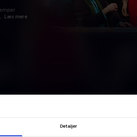
 kæmper
..
Læs mere
Detaljer