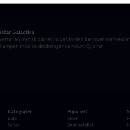
estar Galactica
n efter en mytisk planet kaldet Jorden kæmper menneskehed
i kampen mod de dødbringende robot-Cyloner.
Kategorier
Populært
S
Børn
Klovn
F
Serier
Badehotellet
H