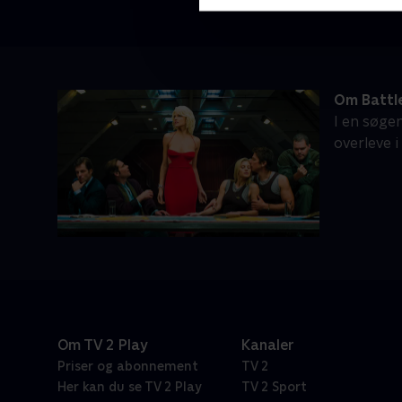
Om Battl
I en søge
overleve 
Om TV 2 Play
Kanaler
Priser og abonnement
TV 2
Her kan du se TV 2 Play
TV 2 Sport