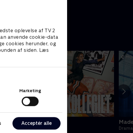
edste oplevelse af TV 2
e kan anvende cookie-data
ge cookies herunder, og
 bunden af siden. Læs
Marketing
ollegiet
Made 
s
Acceptér alle
rama • 1 sæsoner
Drama 