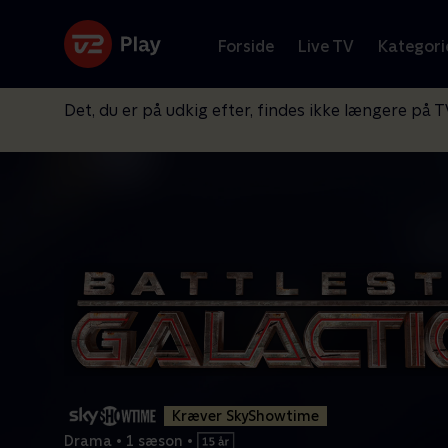
Forside
Live TV
Kategori
Det, du er på udkig efter, findes ikke længere på T
Kræver SkyShowtime
Drama
•
1 sæson
•