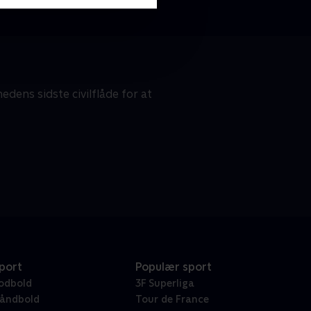
ens sidste civilflåde for at
port
Populær sport
odbold
3F Superliga
åndbold
Tour de France