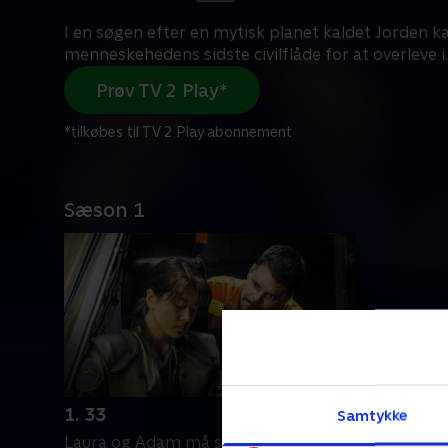
I en søgen efter en mytisk planet kaldet Jorden
menneskehedens sidste civilflåde for at overleve i
.
Prøv TV 2 Play*
*tilkøbes til TV 2 Play abonnement
Sæson 1
1. 33
Samtykke
Laura og Adam må se i øjnene, at et