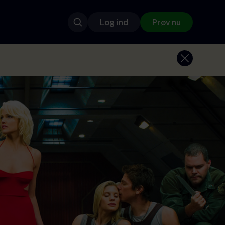
Log ind
Prøv nu