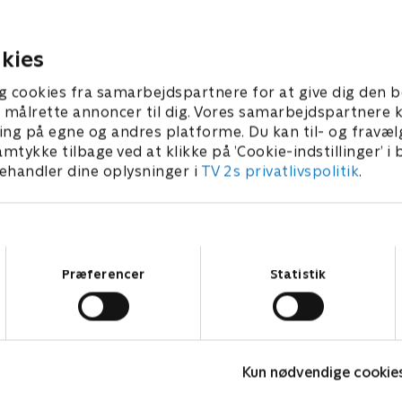
kies
g cookies fra samarbejdspartnere for at give dig den b
l at målrette annoncer til dig. Vores samarbejdspartner
ing på egne og andres platforme. Du kan til- og fravæl
amtykke tilbage ved at klikke på ’Cookie-indstillinger’ i
handler dine oplysninger i
TV 2s privatlivspolitik
.
Samtykkevalg
Præferencer
Statistik
Fake Patient
K
Kun nødvendige cookie
Drama • 1 sæsoner
D