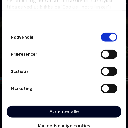
herunder, og du kan altid trække dit samtykke
Drama • 1 sæsoner
Drama • 1 sæso
tilbage ved at klikke på ’Cookie-indstillinger’ i
bunden af siden. Læs mere om hvordan TV 2
behandler dine oplysninger i
TV 2s privatlivspolitik
.
Samtykkevalg
Nødvendig
Præferencer
Statistik
Marketing
Om Battlestar Galactica
I en søgen efter en mytisk planet kaldet Jorden
kæmper menneskehedens sidste civilflåde for at
Acceptér alle
overleve i kampen mod de dødbringende robot-
Cyloner.
Kun nødvendige cookies