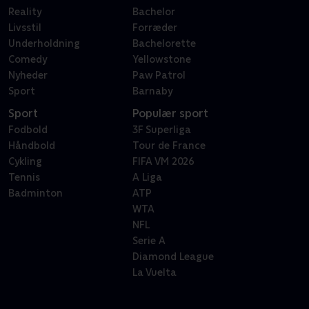
Reality
Bachelor
Livsstil
Forræder
Underholdning
Bachelorette
Comedy
Yellowstone
Nyheder
Paw Patrol
Sport
Barnaby
Sport
Populær sport
Fodbold
3F Superliga
Håndbold
Tour de France
Cykling
FIFA VM 2026
Tennis
A Liga
Badminton
ATP
WTA
NFL
Serie A
Diamond League
La Vuelta