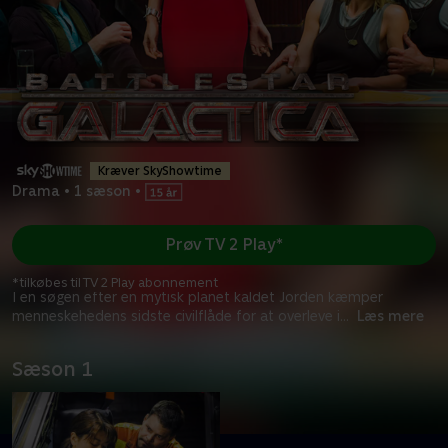
Kræver SkyShowtime
Drama
•
1 sæson
•
Prøv TV 2 Play*
*tilkøbes til TV 2 Play abonnement
I en søgen efter en mytisk planet kaldet Jorden kæmper
menneskehedens sidste civilflåde for at overleve i
...
Læs mere
Sæson 1