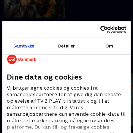
1. 33
Laura og Adam må se i øjnene,
at et af deres skibe kan være
beskadiget af fjenden.
Samtykke
Detaljer
Om
20. september 2022 • 43 min
Andre så også
Dine data og cookies
Vi bruger egne cookies og cookies fra
samarbejdspartnere for at give dig den bedste
oplevelse af TV 2 PLAY, til statistik og til at
målrette annoncer til dig. Vores
samarbejdspartnere kan anvende cookie-data til
målrettet markedsføring på egne og andres
platforme. Du kan til- og fravælge cookies
Happy fucking Pride
Fake Patient