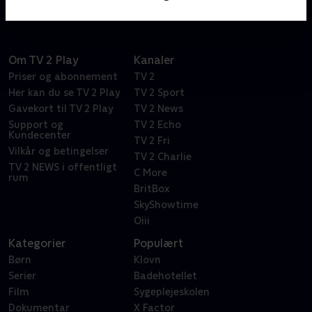
Om TV 2 Play
Kanaler
Priser og abonnement
TV 2
Her kan du se TV 2 Play
TV 2 Sport
Gavekort til TV 2 Play
TV 2 News
Support og
TV 2 Echo
Kundecenter
TV 2 Fri
Vilkår og betingelser
TV 2 Charlie
TV 2 NEWS i offentligt
C More
rum
BritBox
SkyShowtime
Oiii
Kategorier
Populært
Børn
Klovn
Serier
Badehotellet
Film
Sygeplejeskolen
Dokumentar
X Factor