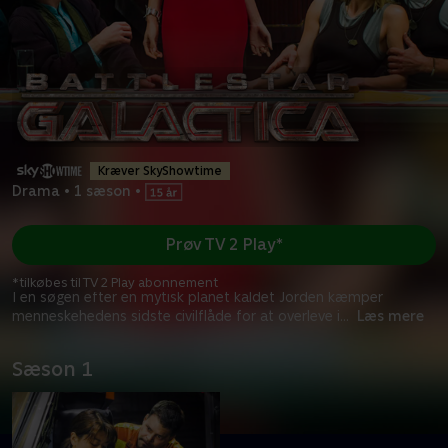
Kræver SkyShowtime
Drama
•
1 sæson
•
Prøv TV 2 Play*
*tilkøbes til TV 2 Play abonnement
I en søgen efter en mytisk planet kaldet Jorden kæmper
menneskehedens sidste civilflåde for at overleve i
...
Læs mere
Sæson 1