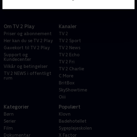
Om TV 2 Play
Kanaler
Priser og abonnement
TV 2
Her kan du se TV 2 Play
TV 2 Sport
Gavekort til TV 2 Play
TV 2 News
Support og
TV 2 Echo
Kundecenter
TV 2 Fri
Vilkår og betingelser
TV 2 Charlie
TV 2 NEWS i offentligt
C More
rum
BritBox
SkyShowtime
Oiii
Kategorier
Populært
Børn
Klovn
Serier
Badehotellet
Film
Sygeplejeskolen
Dokumentar
X Factor