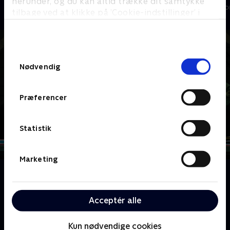
herunder, og du kan altid trække dit samtykke
Drama • 1 sæsoner
Drama • 1 sæso
tilbage ved at klikke på ’Cookie-indstillinger’ i
bunden af siden. Læs mere om hvordan TV 2
behandler dine oplysninger i
TV 2s privatlivspolitik
.
Samtykkevalg
Nødvendig
Præferencer
Statistik
Marketing
Om Battlestar Galactica
I en søgen efter en mytisk planet kaldet Jorden
kæmper menneskehedens sidste civilflåde for at
Acceptér alle
overleve i kampen mod de dødbringende robot-
Cyloner.
Kun nødvendige cookies