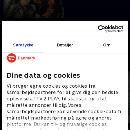
1. 33
Laura og Adam må se i øjnene,
at et af deres skibe kan være
beskadiget af fjenden.
Samtykke
Detaljer
Om
20. september 2022 • 43 min
Andre så også
Dine data og cookies
Vi bruger egne cookies og cookies fra
samarbejdspartnere for at give dig den bedste
oplevelse af TV 2 PLAY, til statistik og til at
målrette annoncer til dig. Vores
samarbejdspartnere kan anvende cookie-data til
målrettet markedsføring på egne og andres
platforme. Du kan til- og fravælge cookies
Happy fucking Pride
Fake Patient