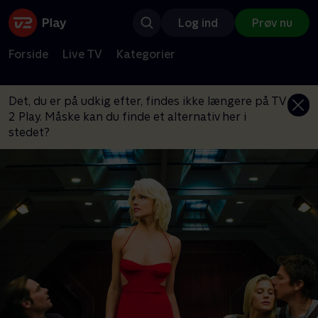
Log ind
Prøv nu
Forside
Live TV
Kategorier
Det, du er på udkig efter, findes ikke længere på TV
2 Play. Måske kan du finde et alternativ her i
stedet?