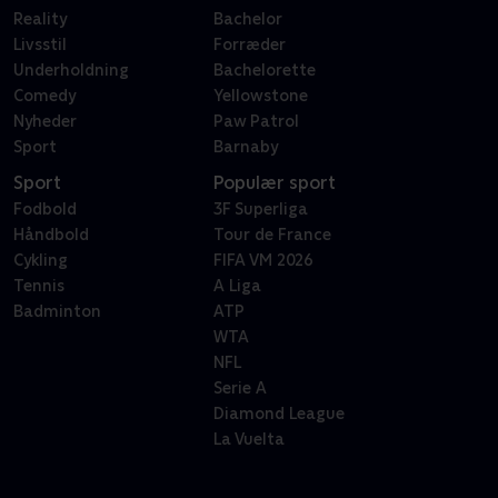
Reality
Bachelor
Livsstil
Forræder
Underholdning
Bachelorette
Comedy
Yellowstone
Nyheder
Paw Patrol
Sport
Barnaby
Sport
Populær sport
Fodbold
3F Superliga
Håndbold
Tour de France
Cykling
FIFA VM 2026
Tennis
A Liga
Badminton
ATP
WTA
NFL
Serie A
Diamond League
La Vuelta