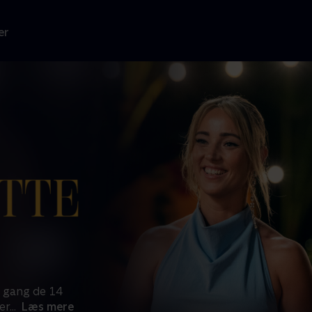
er
 gang de 14
er
...
Læs mere