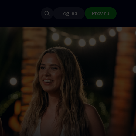
Log ind
Prøv nu