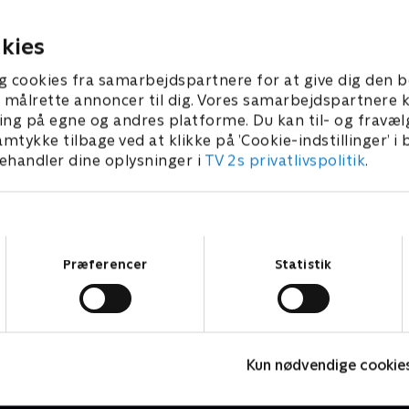
ig, at han skal på sit livs
roseceremoni rejse tomhæn
e.
til Danmark?
25 • 32 min
15. maj 2025 • 42 min
kies
g cookies fra samarbejdspartnere for at give dig den b
l at målrette annoncer til dig. Vores samarbejdspartner
ing på egne og andres platforme. Du kan til- og fravæl
amtykke tilbage ved at klikke på ’Cookie-indstillinger’ i
handler dine oplysninger i
TV 2s privatlivspolitik
.
Samtykkevalg
Præferencer
Statistik
Bachelor
F
Kun nødvendige cookie
Reality • 3 sæsoner
R