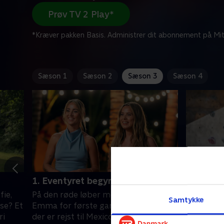
Prøv TV 2 Play*
*Kræver pakken Basis. Administrer dit abonnement på Mit
Sæson 1
Sæson 2
Sæson 3
Sæson 4
1. Eventyret begynder nu
2. De al
fie,
På den røde løber møder Mai og
Emma inv
Samtykke
ose? Et
Emma for første gang de 14 mænd,
højderne,
ri
der er rejst til Mexico for at date dem.
mændene i 