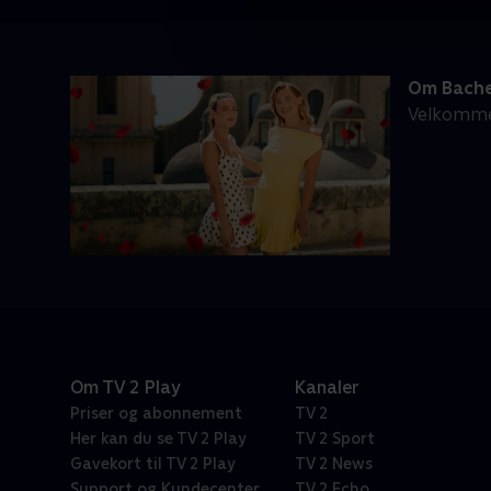
Om Bache
Velkommen 
Om TV 2 Play
Kanaler
Priser og abonnement
TV 2
Her kan du se TV 2 Play
TV 2 Sport
Gavekort til TV 2 Play
TV 2 News
Support og Kundecenter
TV 2 Echo