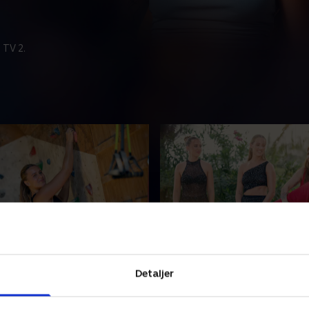
 TV 2.
lerførste dates
3. Første roseceremoni
iterer tre mænd med op i
Da Petra pludselig ruller de
Detaljer
 mens Mai henter en af
løber ud igen, er nerverne til
villaen til en singledate.
på. Hvem må allerede efter 