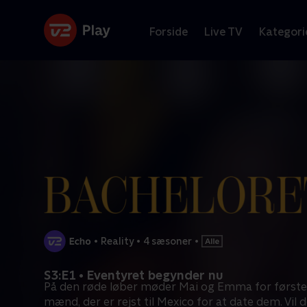
Forside
Live TV
Kategori
•
Reality
•
4 sæsoner
•
S3:E1 • Eventyret begynder nu
På den røde løber møder Mai og Emma for første
mænd, der er rejst til Mexico for at date dem. Vil d