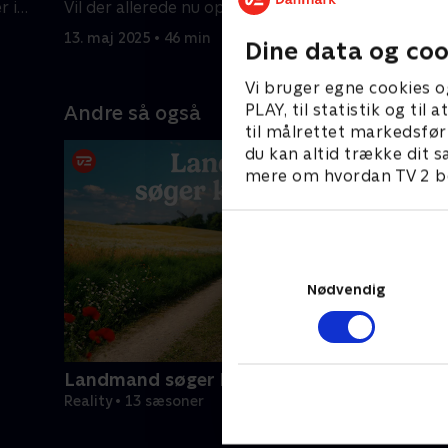
r i
Vil der allerede nu opstå romantiske
Det viser s
følelser hos dem?
første dat
13. maj 2025 • 46 min
14. maj 20
Dine data og coo
Vi bruger egne cookies o
PLAY, til statistik og ti
Andre så også
til målrettet markedsfør
du kan altid trække dit s
mere om hvordan TV 2 be
Nødvendig
Landmand søger kærlighed
Reality • 13 sæsoner