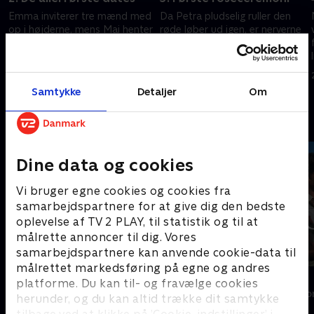
Emma inviterer tre mænd med
Da Petra pludselig ruller den
op i højderne, mens Mai henter
røde løber ud igen, er nerverne
en af mændene i villaen til en
til at få øje på. Hvem må
r
singledate. Det viser sig, at han
allerede efter første
skal på sit livs første date.
roseceremoni rejse
14. maj 2025 • 32 min
15. maj 2025 • 42 min
tomhændet retur til Danmark?
Samtykke
Detaljer
Om
Andre så også
Dine data og cookies
Vi bruger egne cookies og cookies fra
samarbejdspartnere for at give dig den bedste
oplevelse af TV 2 PLAY, til statistik og til at
målrette annoncer til dig. Vores
samarbejdspartnere kan anvende cookie-data til
målrettet markedsføring på egne og andres
Landmand søger kærlighed
Bachelor
platforme. Du kan til- og fravælge cookies
Reality • 13 sæsoner
Reality • 3 sæso
herunder, og du kan altid trække dit samtykke