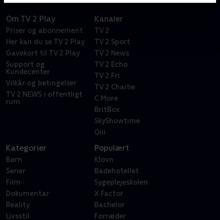
Om TV 2 Play
Kanaler
Priser og abonnement
TV 2
Her kan du se TV 2 Play
TV 2 Sport
Gavekort til TV 2 Play
TV 2 News
Support og
TV 2 Echo
Kundecenter
TV 2 Fri
Vilkår og betingelser
TV 2 Charlie
TV 2 NEWS i offentligt
C More
rum
BritBox
SkyShowtime
Oiii
Kategorier
Populært
Børn
Klovn
Serier
Badehotellet
Film
Sygeplejeskolen
Dokumentar
X Factor
Reality
Bachelor
Livsstil
Forræder