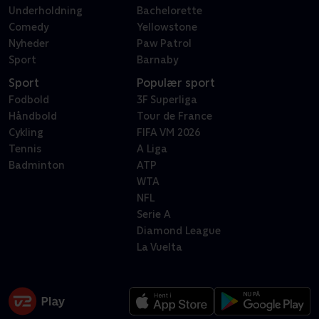
Underholdning
Bachelorette
Comedy
Yellowstone
Nyheder
Paw Patrol
Sport
Barnaby
Sport
Populær sport
Fodbold
3F Superliga
Håndbold
Tour de France
Cykling
FIFA VM 2026
Tennis
A Liga
Badminton
ATP
WTA
NFL
Serie A
Diamond League
La Vuelta