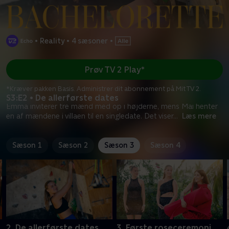
•
Reality
•
4 sæsoner
•
Prøv TV 2 Play*
*Kræver pakken Basis. Administrer dit abonnement på Mit TV 2.
S3:E2 • De allerførste dates
Emma inviterer tre mænd med op i højderne, mens Mai henter
en af mændene i villaen til en singledate. Det viser
...
Læs mere
Sæson 1
Sæson 2
Sæson 3
Sæson 4
2. De allerførste dates
3. Første roseceremoni