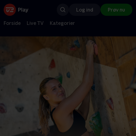
Log ind
Prøv nu
Forside
Live TV
Kategorier