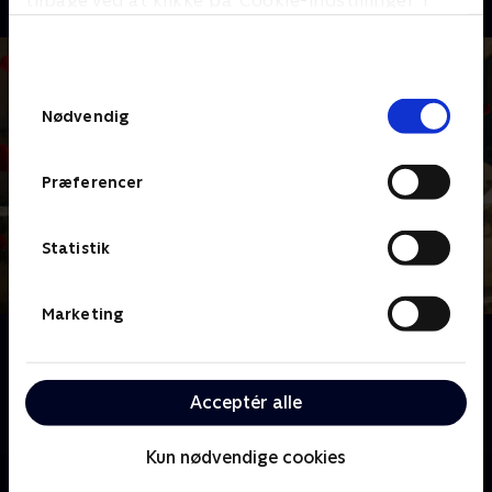
tilbage ved at klikke på ’Cookie-indstillinger’ i
bunden af siden. Læs mere om hvordan TV 2
behandler dine oplysninger i
TV 2s privatlivspolitik
.
Samtykkevalg
Nødvendig
Præferencer
Statistik
Marketing
Om Bachelorette
Velkommen til Sicilien i Italien, hvor årets to
bachelorettes, Sofie og Mie, er klar til at finde
Acceptér alle
kærligheden.
Kun nødvendige cookies