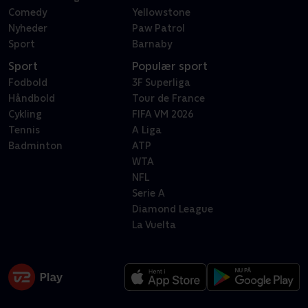
Comedy
Yellowstone
Nyheder
Paw Patrol
Sport
Barnaby
Sport
Populær sport
Fodbold
3F Superliga
Håndbold
Tour de France
Cykling
FIFA VM 2026
Tennis
A Liga
Badminton
ATP
WTA
NFL
Serie A
Diamond League
La Vuelta