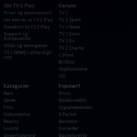
Om TV 2 Play
Kanaler
Priser og abonnement
TV 2
Her kan du se TV 2 Play
TV 2 Sport
Gavekort til TV 2 Play
TV 2 News
Support og
TV 2 Echo
Kundecenter
TV 2 Fri
Vilkår og betingelser
TV 2 Charlie
TV 2 NEWS i offentligt
C More
rum
BritBox
SkyShowtime
Oiii
Kategorier
Populært
Børn
Klovn
Serier
Badehotellet
Film
Sygeplejeskolen
Dokumentar
X Factor
Reality
Bachelor
Livsstil
Forræder
Underholdning
Bachelorette