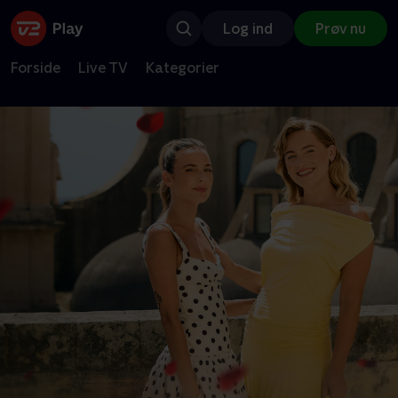
Log ind
Prøv nu
Forside
Live TV
Kategorier