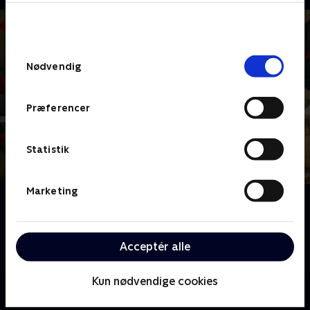
bunden af siden. Læs mere om hvordan TV 2
behandler dine oplysninger i
TV 2s privatlivspolitik
.
Samtykkevalg
Nødvendig
Præferencer
Statistik
Marketing
Om Bachelorette
Velkommen til Sicilien i Italien, hvor årets to
bachelorettes, Sofie og Mie, er klar til at finde
Acceptér alle
kærligheden.
Kun nødvendige cookies