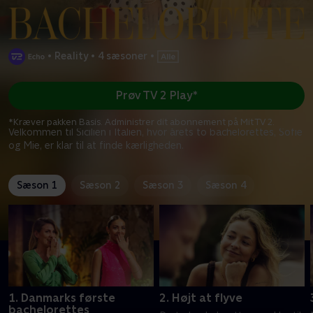
•
Reality
•
4 sæsoner
•
Prøv TV 2 Play*
*Kræver pakken Basis. Administrer dit abonnement på Mit TV 2.
Velkommen til Sicilien i Italien, hvor årets to bachelorettes, Sofie
og Mie, er klar til at finde kærligheden.
Sæson 1
Sæson 2
Sæson 3
Sæson 4
1. Danmarks første
2. Højt at flyve
bachelorettes