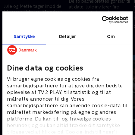
De to bachelorettes gør klar til
Julie og Mette tager imod de
at date. Julie inviterer fire
16 mænd i Mexico. Mændene
mænd med på en våd
gør alt for at imponere de to -
gruppedate, mens Mette tager
med blandet succes. Og så
en særlig udvalgt med på
24. maj 2023 • 38 min
venter en overraskelse, ingen
himmelflugt.
23. maj 2023 • 44 min
havde regnet med.
Samtykke
Detaljer
Om
Andre så også
Dine data og cookies
Vi bruger egne cookies og cookies fra
samarbejdspartnere for at give dig den bedste
oplevelse af TV 2 PLAY, til statistik og til at
målrette annoncer til dig. Vores
samarbejdspartnere kan anvende cookie-data til
målrettet markedsføring på egne og andres
Landmand søger kærlighed
Bachelor
platforme. Du kan til- og fravælge cookies
Reality • 13 sæsoner
Reality • 3 sæso
herunder, og du kan altid trække dit samtykke
tilbage ved at klikke på ’Cookie-indstillinger’ i