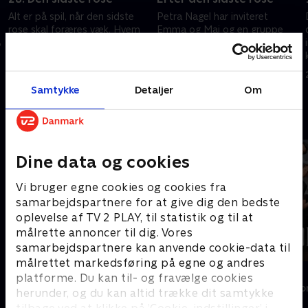
Alt er på spil, når den sidste
Petra Nagel har inviteret
rose skal foræres væk. Hvem
Emma og Mai og en gruppe
,
tager hjem til Danmark hånd i
nøje udvalgte mænd på en
hånd? Og hvem må rejse hjem
sandhedsfrokost hjemme i
uden en rose - og med et
Danmark, for hvad skete der
15. juli 2025 • 46 min
16. juli 2025 • 32 min
n
knust hjerte?
egentlig efter den sidste rose?
Samtykke
Detaljer
Om
Andre så også
Dine data og cookies
Vi bruger egne cookies og cookies fra
samarbejdspartnere for at give dig den bedste
oplevelse af TV 2 PLAY, til statistik og til at
målrette annoncer til dig. Vores
samarbejdspartnere kan anvende cookie-data til
målrettet markedsføring på egne og andres
Landmand søger kærlighed
Forræder
platforme. Du kan til- og fravælge cookies
Reality • 13 sæsoner
Reality • 4 sæso
herunder, og du kan altid trække dit samtykke