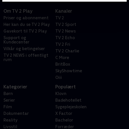
Om TV 2 Play
Kanaler
Priser og abonnement
TV 2
Her kan du se TV 2 Play
TV 2 Sport
Gavekort til TV 2 Play
TV 2 News
Support og
TV 2 Echo
Kundecenter
TV 2 Fri
Vilkår og betingelser
TV 2 Charlie
TV 2 NEWS i offentligt
C More
rum
BritBox
SkyShowtime
Oiii
Kategorier
Populært
Børn
Klovn
Serier
Badehotellet
Film
Sygeplejeskolen
Dokumentar
X Factor
Reality
Bachelor
Livsstil
Forræder