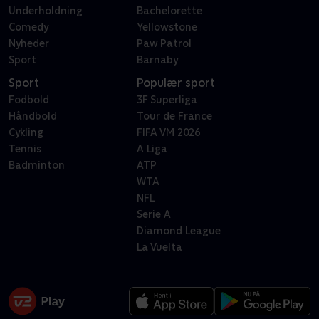
Underholdning
Bachelorette
Comedy
Yellowstone
Nyheder
Paw Patrol
Sport
Barnaby
Sport
Populær sport
Fodbold
3F Superliga
Håndbold
Tour de France
Cykling
FIFA VM 2026
Tennis
A Liga
Badminton
ATP
WTA
NFL
Serie A
Diamond League
La Vuelta