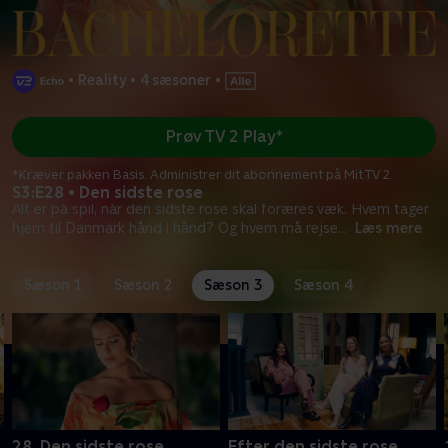
•
Reality
•
4 sæsoner
•
Prøv TV 2 Play*
*Kræver pakken Basis. Administrer dit abonnement på Mit TV 2.
S3:E28 • Den sidste rose
Alt er på spil, når den sidste rose skal foræres væk. Hvem tager
hjem til Danmark hånd i hånd? Og hvem må rejse
...
Læs mere
Sæson 1
Sæson 2
Sæson 3
Sæson 4
28. Den sidste rose
Efter den sidste rose