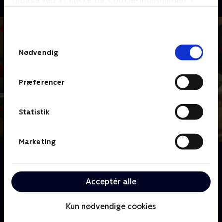
tilbage ved at klikke på ’Cookie-indstillinger’ i
bunden af siden. Læs mere om hvordan TV 2
behandler dine oplysninger i
TV 2s privatlivspolitik
.
Samtykkevalg
Nødvendig
Præferencer
Statistik
Marketing
Om Bachelorette
Velkommen til Sicilien i Italien, hvor årets to
bachelorettes, Sofie og Mie, er klar til at finde
Acceptér alle
kærligheden.
Kun nødvendige cookies